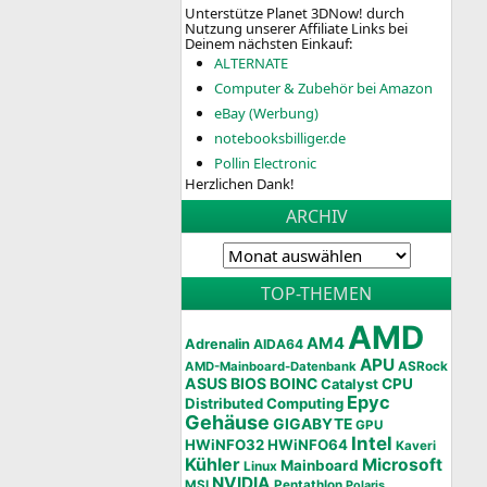
Unterstütze Planet 3DNow! durch
Nutzung unserer Affiliate Links bei
Deinem nächsten Einkauf:
ALTERNATE
Computer & Zubehör bei Amazon
eBay (Werbung)
notebooksbilliger.de
Pollin Electronic
Herzlichen Dank!
ARCHIV
TOP-THEMEN
AMD
AM4
Adrenalin
AIDA64
APU
AMD-Mainboard-Datenbank
ASRock
ASUS
BIOS
BOINC
CPU
Catalyst
Epyc
Distributed Computing
Gehäuse
GIGABYTE
GPU
Intel
HWiNFO32
HWiNFO64
Kaveri
Kühler
Microsoft
Mainboard
Linux
NVIDIA
MSI
Pentathlon
Polaris