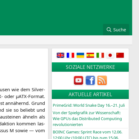
Suche
SOZIALE NETZWERKE
­sen wie dem Sil­ver­
AKTUELLE ARTIKEL
- oder µATX-For­mat.
dest annä­hernd. Grund
PrimeGrid: World Snake Day 16.–21. Juli
nd sie so beliebt und
Von der Spielgrafik zur Wissenschaft:
au­stei­nen ähneln als
Wie GPUs das Distributed Computing
ak­ti­on kom­men las­
revolutionierten
olos­sus M sowie — vom
BOINC
Games: Sprint Race vom 12.06.
12:00 Uhr (10:00
UTC
) bis zum 15.06.