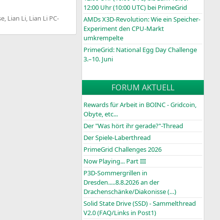
12:00 Uhr (10:00
UTC
) bei PrimeGrid
se
,
Lian Li
,
Lian Li PC-
AMDs X3D-Revolution: Wie ein Speicher-
Experiment den CPU-Markt
umkrempelte
PrimeGrid: National Egg Day Challenge
3.–10. Juni
FORUM AKTUELL
Rewards für Arbeit in BOINC - Gridcoin,
Obyte, etc...
Der "Was hört ihr gerade?"-Thread
Der Spiele-Laberthread
PrimeGrid Challenges 2026
Now Playing... Part III
P3D-Sommergrillen in
Dresden.....8.8.2026 an der
Drachenschänke/Diakonisse (…)
Solid State Drive (SSD) - Sammelthread
V2.0 (FAQ/Links in Post1)