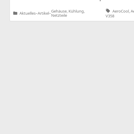
Tags:
AeroCool
,
A
Gehäuse, Kühlung,
Aktuelles
–
Artikel
–
Veröffentlicht
Netzteile
V358
in