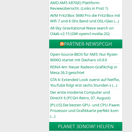
AMD AM5 X870(E) Plattform:
Reviewübersicht. (Links in Post 1)
AVM Fritz!Box 5690 Pro die Fritz!Box mit
Wifi 7 und 6 Ghz Band und DSL/Glas (…)
All-Sky Gravitational Wave search on
O4ab v2.15 (GW-opencl-nvidia-2G)
PARTNER-NEWS
PCGH
Open-Source-BIOS für AM5: Nur Ryzen
8000G startet mit Dasharo v0.9.0
RDNA 4m: Neuer Radeon-Grafikchip in
Mesa 26.3 gesichtet
GTA 6: Extended Look zuerst auf Netflix,
YouTube folgt erst sechs Stunden s (…)
Der erste moderne Computer und
DirectX 6 (PCGH-Retro, 07. August)
[PLUS] Die besten GPU- und CPU-Paare:
Prozessor und Grafikkarte perfekt kom
(…)
PLANET 3DNOW! HELFEN