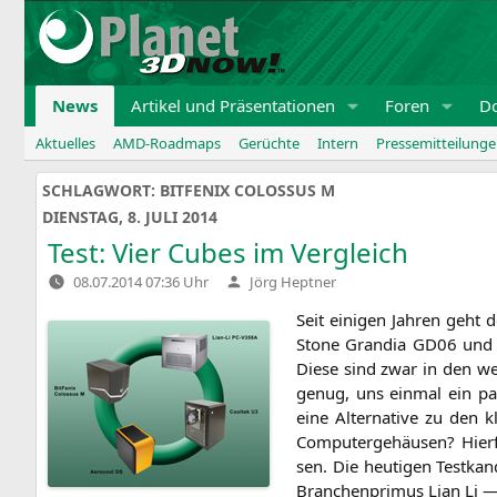
Zum
Inhalt
springen
News
Artikel und Präsentationen
Foren
D
Aktuelles
AMD-Roadmaps
Gerüchte
Intern
Pressemitteilung
SCHLAGWORT:
BITFENIX COLOSSUS M
DIENSTAG, 8. JULI 2014
Test: Vier Cubes im Vergleich
Verfasst
08.07.2014 07:36 Uhr
Jörg Heptner
von
Seit eini­gen Jah­ren geh
Stone Gran­dia
GD06
und 
Die­se sind zwar in den wen
genug, uns ein­mal ein pa
eine Alter­na­ti­ve zu den 
Com­pu­ter­ge­häu­sen? Hie
sen. Die heu­ti­gen Test­kan
Bran­chen­pri­mus Lian Li 