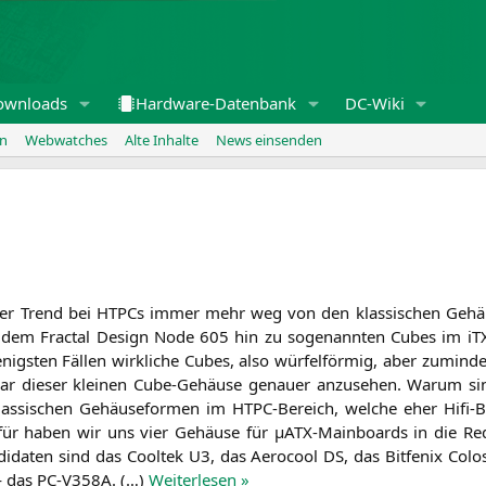
ownloads
Hardware-Datenbank
DC-Wiki
en
Webwatches
Alte Inhalte
News einsenden
t der Trend bei HTPCs immer mehr weg von den klas­si­schen Gehäu
dem Frac­tal Design Node 605 hin zu soge­nann­ten Cubes im iTX
igs­ten Fäl­len wirk­li­che Cubes, also wür­fel­för­mig, aber zumin­
ar die­ser klei­nen Cube-Gehäu­se genau­er anzu­se­hen. War­um si
klas­si­schen Gehäu­se­for­men im HTPC-Bereich, wel­che eher Hifi-B
r­für haben wir uns vier Gehäu­se für µATX-Main­boards in die Red
­di­da­ten sind das Cool­tek
U3
, das Aero­cool
DS
, das Bit­fe­nix C
— das
PC-V358A
. (…)
Wei­ter­le­sen »