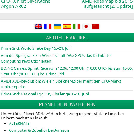
A10-
News:
CPU-Kühler: SilverStone
AMD-Roadmap bis 2015
7700K
Argon
AR02
aufgetaucht [2. Update]
AKTUELLE ARTIKEL
PrimeGrid: World Snake Day 16.–21. Juli
Von der Spielgrafik zur Wissenschaft: Wie GPUs das Distributed
Computing revolutionierten
BOINC
Games: Sprint Race vom 12.06. 12:00 Uhr (10:00
UTC
) bis zum 15.06.
12:00 Uhr (10:00
UTC
) bei PrimeGrid
AMDs X3D-Revolution: Wie ein Speicher-Experiment den CPU-Markt
umkrempelte
PrimeGrid: National Egg Day Challenge 3.–10. Juni
PLANET 3DNOW! HELFEN
Unterstütze Planet 3DNow! durch Nutzung unserer Affiliate Links bei
Deinem nächsten Einkauf:
ALTERNATE
Computer & Zubehör bei Amazon