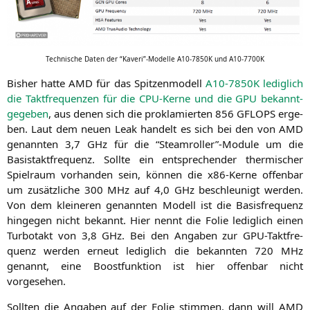
Tech­ni­sche Daten der “Kaveri”-Modelle
A10-7850K
und
A10-7700K
Bis­her hat­te
AMD
für das Spit­zen­mo­dell
A10-7850K
ledig­lich
die Takt­fre­quen­zen für die CPU-Ker­ne und die
GPU
bekannt­
ge­ge­ben
, aus denen sich die pro­kla­mier­ten 856
GFLOPS
erge­
ben. Laut dem neu­en Leak han­delt es sich bei den von
AMD
genann­ten 3,7 GHz für die “Steamroller”-Module um die
Basistakt­fre­quenz. Soll­te ein ent­spre­chen­der ther­mi­scher
Spiel­raum vor­han­den sein, kön­nen die x86-Ker­ne offen­bar
um zusätz­li­che 300 MHz auf 4,0 GHz beschleu­nigt wer­den.
Von dem klei­ne­ren genann­ten Modell ist die Basis­fre­quenz
hin­ge­gen nicht bekannt. Hier nennt die Folie ledig­lich einen
Tur­bo­takt von 3,8 GHz. Bei den Anga­ben zur GPU-Takt­fre­
quenz wer­den erneut ledig­lich die bekann­ten 720 MHz
genannt, eine Boost­funk­ti­on ist hier offen­bar nicht
vorgesehen.
Soll­ten die Anga­ben auf der Folie stim­men, dann will
AMD