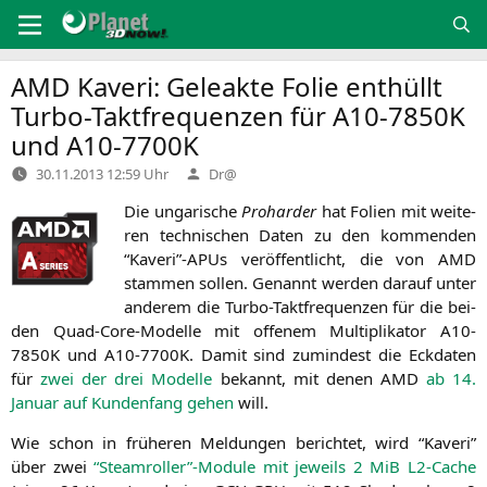
Zum
Inhalt
springen
AMD
Kaveri: Geleakte Folie enthüllt
Turbo-Taktfrequenzen für
A10-7850K
und
A10-7700K
Verfasst
30.11.2013 12:59 Uhr
Dr@
von
Die unga­ri­sche
Prohar­der
hat Foli­en mit wei­te­
ren tech­ni­schen Daten zu den kom­men­den
“Kaveri”-APUs ver­öf­fent­licht, die von
AMD
stam­men sol­len. Genannt wer­den dar­auf unter
ande­rem die Tur­bo-Takt­fre­quen­zen für die bei­
den Quad-Core-Model­le mit offe­nem Mul­ti­pli­ka­tor
A10-
7850K
und
A10-7700K
. Damit sind zumin­dest die Eck­da­ten
für
zwei der drei Model­le
bekannt, mit denen
AMD
ab 14.
Janu­ar auf Kun­den­fang gehen
will.
Wie schon in frü­he­ren Mel­dun­gen berich­tet, wird “Kaveri”
über zwei
“Steamroller”-Module mit jeweils 2 MiB L2-Cache