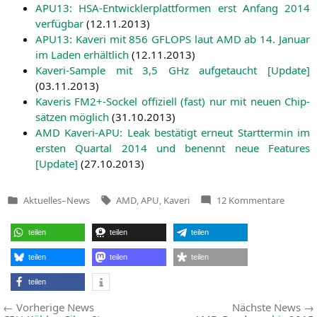
APU13
: HSA-Ent­wick­ler­platt­for­men erst Anfang 2014
ver­füg­bar
(
12.11.2013
)
APU13
: Kaveri mit 856
GFLOPS
laut
AMD
ab 14. Janu­ar
im Laden erhält­lich
(
12.11.2013
)
Kaveri-Sam­ple mit 3,5 GHz auf­ge­taucht [Update]
(
03.11.2013
)
Kave­ris
FM2
+-Sockel offi­zi­ell (fast) nur mit neu­en Chip­
sät­zen mög­lich
(
31.10.2013
)
AMD
Kaveri-APU: Leak bestä­tigt erneut Start­ter­min im
ers­ten Quar­tal 2014 und benennt neue Fea­tures
[Update]
(
27.10.2013
)
Tags:
zu
Aktuelles
–
News
AMD
,
APU
,
Kaveri
12 Kommentare
Veröffentlicht
AMD
in
Kaveri:
Geleakt
teilen
teilen
teilen
Folie
enthüllt
Turbo-
teilen
teilen
teilen
Taktfre
für
teilen
A10-
7850K
Beitragsnavigation
Vorherige
Vorherige News
Nächste News
und