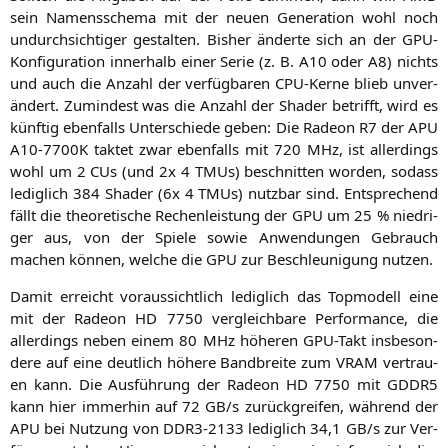
sein Namens­sche­ma mit der neu­en Gene­ra­ti­on wohl noch
undurch­sich­ti­ger gestal­ten. Bis­her änder­te sich an der GPU-
Kon­fi­gu­ra­ti­on inner­halb einer Serie (z. B.
A10
oder
A8
) nichts
und auch die Anzahl der ver­füg­ba­ren CPU-Ker­ne blieb unver­
än­dert. Zumin­dest was die Anzahl der Shader betrifft, wird es
künf­tig eben­falls Unter­schie­de geben: Die Rade­on
R7
der
APU
A10-7700K
tak­tet zwar eben­falls mit 720 MHz, ist aller­dings
wohl um 2 CUs (und 2x 4 TMUs) beschnit­ten wor­den, sodass
ledig­lich 384 Shader (6x 4 TMUs) nutz­bar sind. Ent­spre­chend
fällt die theo­re­ti­sche Rechen­leis­tung der
GPU
um 25 % nied­ri­
ger aus, von der Spie­le sowie Anwen­dun­gen Gebrauch
machen kön­nen, wel­che die
GPU
zur Beschleu­ni­gung nutzen.
Damit erreicht vor­aus­sicht­lich ledig­lich das Top­mo­dell eine
mit der Rade­on
HD
7750 ver­gleich­ba­re Per­for­mance, die
aller­dings neben einem 80 MHz höhe­ren GPU-Takt ins­be­son­
de­re auf eine deut­lich höhe­re Band­brei­te zum
VRAM
ver­trau­
en kann. Die Aus­füh­rung der Rade­on
HD
7750 mit
GDDR5
kann hier immer­hin auf 72
GB
/s zurück­grei­fen, wäh­rend der
APU
bei Nut­zung von
DDR3-2133
ledig­lich 34,1
GB
/s zur Ver­