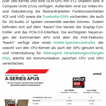
(vier x86-Ker­ne) und eine
GCN-GPU
mit 512 Shadern bzw. 8
Com­pu­te Units (CUs) ver­fü­gen. Außer­dem sind zur Video-En-
und Deko­die­rung die fest­ver­drah­te­ten Funk­ti­ons­ein­hei­ten
VCE
und
UVD
sowie die
TrueAu­dio-DSPs
vor­han­den, die auch
für 3D-Audio in Spie­len ver­wen­det wer­den kön­nen. Zudem
befin­den sich auf dem “Kaveri”-Die bereits die Dis­play-Con­
trol­ler und das PCIe‑3.0‑Interface. Die wich­tigs­ten Neue­run­
gen der kom­men­den
APU
sind aber die HSA-Fea­tures:
“Kaveri” ver­fügt über einen
hUMA-Spei­cher­con­trol­ler
, der
sowohl von den CPU-Ker­nen als auch der
GPU
genutzt wird,
und Unter­stüt­zung für
hete­ro­ge­ne Ver­ar­bei­tungs­schlan­gen
(hQ)
, wel­che die Kom­mu­ni­ka­ti­on zwi­schen
CPU
und
GPU
vereinfachen.