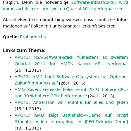
frag­lich. Denn die not­wen­di­ge
Soft­ware-Infra­struk­tur wird
vor­aus­sicht­lich erst im zwei­ten Quar­tal 2014 ver­füg­bar sein
.
Abschlie­ßend sei dar­auf hin­ge­wie­sen, dass sämt­li­che Infor­
ma­tio­nen auf Foli­en mit unbe­kann­ter Her­kunft basieren.
Quel­le:
Proharder.hu
Links zum Thema:
APU13
: HSA-Soft­ware-Stack frü­hes­tens ab zwei­tem
Quar­tal 2014 für AMDs Kaveri
APU
ver­füg­bar
(
26.11.2013
)
APU13
:
AMD
baut Soft­ware-Öko­sys­tem für Opte­ron-
Zukunft mit APUs auf
(
26.11.2013
)
AMD
Kaveri: Gele­ak­te Folie nennt 20 % höhe­re
CPU-
und 30 % höhe­re GPU-Per­for­mance
(
24.11.2013
)
APU13
: Anders­son will Man­t­le für alles und jeden
(
13.11.2013
)
APU13
:
AMD
zeigt Batt­le­field-4-Demo auf Kaveri
[Update: Video hin­zu­ge­fügt + JPEG-Deko­der-Demo]
(
13.11.2013
)