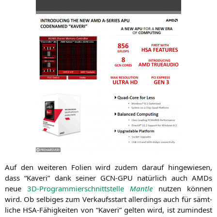
Auf den wei­te­ren Foli­en wird zudem dar­auf hin­ge­wie­sen,
dass “Kaveri” dank sei­ner
GCN-GPU
natür­lich auch AMDs
neue
3D-Pro­gram­mier­schnitt­stel­le
Man­t­le
nut­zen kön­nen
wird. Ob sel­bi­ges zum Ver­kaufs­start aller­dings auch für sämt­
li­che HSA-Fähig­kei­ten von “Kaveri” gel­ten wird, ist zumin­dest