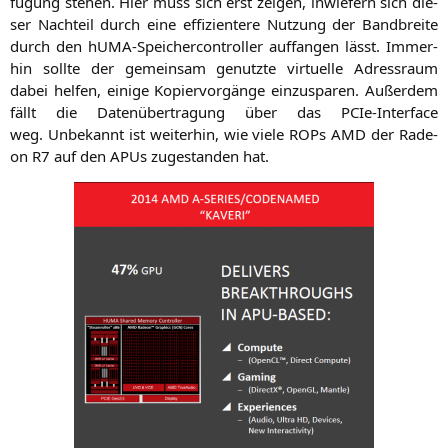
fü­gung ste­hen. Hier muss sich erst zei­gen, inwie­fern sich die­
ser Nach­teil durch eine effi­zi­en­te­re Nut­zung der Band­brei­te
durch den hUMA-Spei­cher­con­trol­ler auf­fan­gen lässt. Immer­
hin soll­te der gemein­sam genutz­te vir­tu­el­le Adress­raum
dabei hel­fen, eini­ge Kopier­vor­gän­ge ein­zu­spa­ren. Außer­dem
fällt die Daten­über­tra­gung über das PCIe-Inter­face
weg. Unbe­kannt ist wei­ter­hin, wie vie­le ROPs
AMD
der Rade­
on
R7
auf den APUs zuge­stan­den hat.