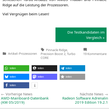
Ridge auf die Leis­tung der Prozessoren.
Viel Ver­gnü­gen beim Lesen!
Die Test­kan­di­da­ten im
Vergleich »
Tags:
Pinnacle Ridge
,
z
Artikel
–
Prozessoren
Precision Boost 2
,
Turbo
19 Kommentare
Veröffentlicht
T
CORE
in
V
P
R
teilen
teilen
teilen
A
J
T
teilen
teilen
teilen
F
i
teilen
V
Beitragsnavigation
Vorherige
Vorherige News
Nächste News
News:
AMD-Mainboard-Datenbank
Radeon Software Adrenalin
(
KW
05/2019)
2019 Edition 19.2.1