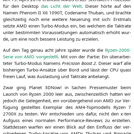
für den Desk­top
das Licht der Welt
. Die­ser hör­te auf den
Namen Phe­nom
II
X6
1090T
, Code­na­me Thub­an, und brach­te
gleich­zei­tig noch eine wei­te­re Neue­rung mit sich: Erst­mals
setz­te
AMD
einen Tur­bo-Modus ein, bei wel­chem die Takt­ra­te
unter bestimm­ten Vor­aus­set­zun­gen auto­ma­tisch erhöht wur­
de, um eine noch bes­se­re Leis­tung zu erzielen.
Auf den Tag genau acht Jah­re spä­ter wur­de die
Ryzen-2000-
Serie von
AMD
vor­ge­stellt
. Mit von der Par­tie: Ein über­ar­bei­
te­ter Tur­bo-Modus Namens
Pre­cis­i­on Boost 2
. Die­ser warf alle
bis­he­ri­gen Tur­bo-Ansät­ze über Bord und lässt der
CPU
qua­si
frei­en Lauf, was Aus­las­tung und Takt­ra­te anbelangt.
Zwar ging Pla­net 3DNow! in Sachen Pres­se­mus­ter beim
Launch von Ryzen 2000 leer aus, zwi­schen­zeit­lich hat­ten wir
jedoch die Gele­gen­heit, ein vor­über­ge­hend von
AMD
zur Ver­
fü­gung gestell­tes Exem­plar des AM4-Top­mo­dells Ryzen 7
2700X
zu tes­ten. Wir ent­schie­den uns dafür, nicht den x‑ten
Auf­guss eines nor­ma­len Per­for­mance-Reviews zu erstel­len.
Statt­des­sen war­fen wir einen Blick auf den Ein­fluss der ver­
schie­de­nen Tur­bo-Ansät­ze von AMDs Thub­an und Pin­na­cle