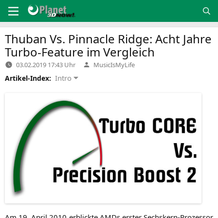
Zum
Inhalt
springen
Thuban Vs. Pinnacle Ridge: Acht Jahre
Turbo-Feature im Vergleich
Verfasst
03.02.2019 17:43 Uhr
MusicIsMyLife
von
Intro
Artikel-Index:
Am 19. April 2010 erblick­te AMDs ers­ter Sechs­kern-Pro­zes­sor