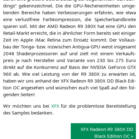
dings” gekenn­zeich­net. Die die GPU-Rechen­ein­hei­ten umge­
ben­den Berei­che haben Ver­bes­se­run­gen erfah­ren, wie etwa
eine ver­lust­freie Farb­kom­pres­si­on, die Spei­cher­band­brei­te
spa­ren soll. Mit der
AMD
Rade­on
R9
380X
hat eine
GPU
den
Retail-Markt erreicht, die in ähn­li­cher Form bereits seit eini­ger
Zeit im Apple iMac Reti­na zum Ein­satz kommt. Der Voll­aus­
bau der Ton­ga- bzw. inzwi­schen Anti­gua-GPU weist ins­ge­samt
2048 Shader­pro­zes­so­ren auf und zielt mit einem Ver­kaufs­
preis je nach Her­stel­ler und Vari­an­te von 230 bis 275 Euro
direkt auf die Kon­kur­renz auf Basis der
NVIDIA
GeForce
GTX
960 ab. Wie viel Leis­tung von der
R9
380X
zu erwar­ten ist,
haben wir uns anhand der
XFX
Rade­on
R9
380X
DD
Black Edi­
ti­on
OC
ange­se­hen und wün­schen euch viel Spaß auf den fol­
gen­den Seiten!
Wir möch­ten uns bei
XFX
für die pro­blem­lo­se Bereit­stel­lung
des Samples bedanken.
XFX
Rade­on
R9
380X
DD
Black Edi­ti­on
OC
»