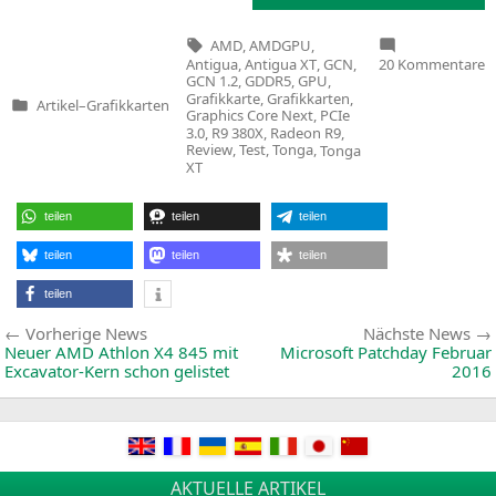
Tags:
AMD
,
AMDGPU
,
z
Antigua
,
Antigua XT
,
GCN
,
20 Kommentare
X
GCN 1.2
,
GDDR5
,
GPU
,
R
Grafikkarte
,
Grafikkarten
,
Artikel
–
Grafikkarten
R
Veröffentlicht
Graphics Core Next
,
PCIe
3
in
3.0
,
R9 380X
,
Radeon R9
,
D
Review
,
Test
,
Tonga
,
Tonga
B
XT
E
O
i
teilen
teilen
teilen
teilen
teilen
teilen
teilen
Beitragsnavigation
Vorherige
Vorherige News
Nächste News
News:
Neuer
AMD
Athlon
X4
845 mit
Microsoft Patchday Februar
Excavator-Kern schon gelistet
2016
AKTUELLE ARTIKEL