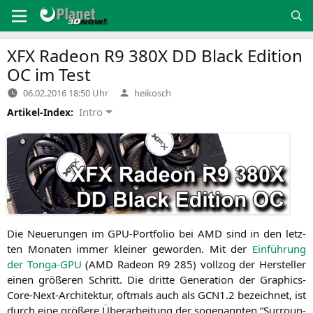
Zum
Inhalt
springen
XFX
Radeon
R9
380X
DD
Black Edition
OC
im Test
Verfasst
06.02.2016 18:50 Uhr
heikosch
von
Intro
Artikel-Index:
Die Neue­run­gen im GPU-Port­fo­lio bei
AMD
sind in den letz­
ten Mona­ten immer klei­ner gewor­den. Mit der
Ein­füh­rung
der Ton­ga-GPU
(
AMD
Rade­on
R9
285) voll­zog der Her­stel­ler
einen grö­ße­ren Schritt. Die drit­te Gene­ra­ti­on der Gra­phics-
Core-Next-Archi­tek­tur, oft­mals auch als
GCN1
.2 bezeich­net, ist
durch eine grö­ße­re Über­ar­bei­tung der soge­nann­ten “Sur­roun­