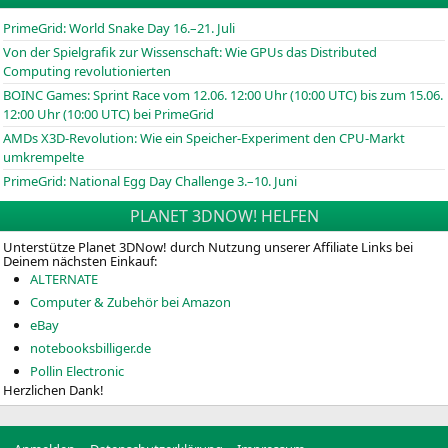
PrimeGrid: World Snake Day 16.–21. Juli
Von der Spielgrafik zur Wissenschaft: Wie GPUs das Distributed
Computing revolutionierten
BOINC
Games: Sprint Race vom 12.06. 12:00 Uhr (10:00
UTC
) bis zum 15.06.
12:00 Uhr (10:00
UTC
) bei PrimeGrid
AMDs X3D-Revolution: Wie ein Speicher-Experiment den CPU-Markt
umkrempelte
PrimeGrid: National Egg Day Challenge 3.–10. Juni
PLANET 3DNOW! HELFEN
Unterstütze Planet 3DNow! durch Nutzung unserer Affiliate Links bei
Deinem nächsten Einkauf:
ALTERNATE
Computer & Zubehör bei Amazon
eBay
notebooksbilliger.de
Pollin Electronic
Herzlichen Dank!