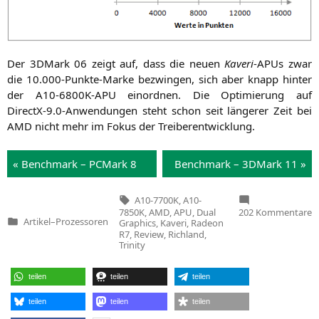
Der 3DMark 06 zeigt auf, dass die neu­en
Kaveri
-APUs zwar
die 10.000-Punkte-Marke bezwin­gen, sich aber knapp hin­ter
der
A10-6800K-APU
ein­ord­nen. Die Opti­mie­rung auf
DirectX‑9.0‑Anwendungen steht schon seit län­ge­rer Zeit bei
AMD
nicht mehr im Fokus der Treiberentwicklung.
« Bench­mark – PCMark 8
Bench­mark – 3DMark 11 »
Tags:
A10-7700K
,
A10-
z
7850K
,
AMD
,
APU
,
Dual
202 Kommentare
A
Artikel
–
Prozessoren
Graphics
,
Kaveri
,
Radeon
Veröffentlicht
A
R7
,
Review
,
Richland
,
in
7
Trinity
u
A
7
teilen
teilen
teilen
i
teilen
teilen
teilen