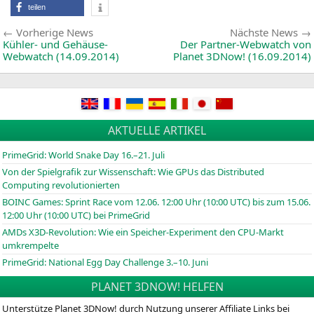
teilen
Beitragsnavigation
Vorherige
Vorherige News
Nächste News
News:
Kühler- und Gehäuse-
Der Partner-Webwatch von
Webwatch (14.09.2014)
Planet 3DNow! (16.09.2014)
AKTUELLE ARTIKEL
PrimeGrid: World Snake Day 16.–21. Juli
Von der Spielgrafik zur Wissenschaft: Wie GPUs das Distributed
Computing revolutionierten
BOINC
Games: Sprint Race vom 12.06. 12:00 Uhr (10:00
UTC
) bis zum 15.06.
12:00 Uhr (10:00
UTC
) bei PrimeGrid
AMDs X3D-Revolution: Wie ein Speicher-Experiment den CPU-Markt
umkrempelte
PrimeGrid: National Egg Day Challenge 3.–10. Juni
PLANET 3DNOW! HELFEN
Unterstütze Planet 3DNow! durch Nutzung unserer Affiliate Links bei