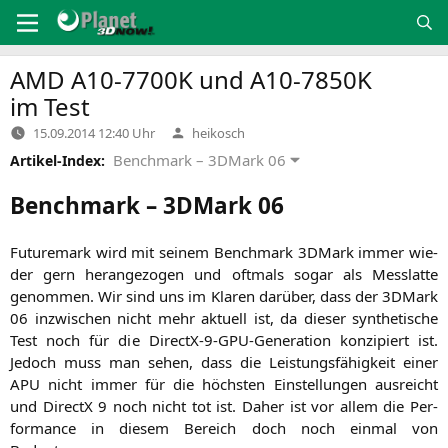
Zum
Inhalt
springen
AMD
A10-7700K
und
A10-7850K
im Test
Verfasst
15.09.2014 12:40 Uhr
heikosch
von
Benchmark – 3DMark 06
Artikel-Index:
Benchmark – 3DMark 06
Future­mark wird mit sei­nem Bench­mark 3DMark immer wie­
der gern her­an­ge­zo­gen und oft­mals sogar als Mess­lat­te
genom­men. Wir sind uns im Kla­ren dar­über, dass der 3DMark
06 inzwi­schen nicht mehr aktu­ell ist, da die­ser syn­the­ti­sche
Test noch für die DirectX-9-GPU-Gene­ra­ti­on kon­zi­piert ist.
Jedoch muss man sehen, dass die Leis­tungs­fä­hig­keit einer
APU
nicht immer für die höchs­ten Ein­stel­lun­gen aus­reicht
und DirectX 9 noch nicht tot ist. Daher ist vor allem die Per­
for­mance in die­sem Bereich doch noch ein­mal von