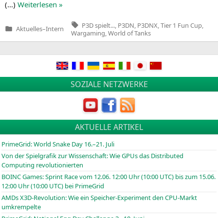
(…)
Wei­ter­le­sen »
Tags:
P3D spielt...
,
P3DN
,
P3DNX
,
Tier 1 Fun Cup
,
Aktuelles
–
Intern
Veröffentlicht
Wargaming
,
World of Tanks
in
SOZIALE NETZWERKE
AKTUELLE ARTIKEL
PrimeGrid: World Snake Day 16.–21. Juli
Von der Spielgrafik zur Wissenschaft: Wie GPUs das Distributed
Computing revolutionierten
BOINC
Games: Sprint Race vom 12.06. 12:00 Uhr (10:00
UTC
) bis zum 15.06.
12:00 Uhr (10:00
UTC
) bei PrimeGrid
AMDs X3D-Revolution: Wie ein Speicher-Experiment den CPU-Markt
umkrempelte