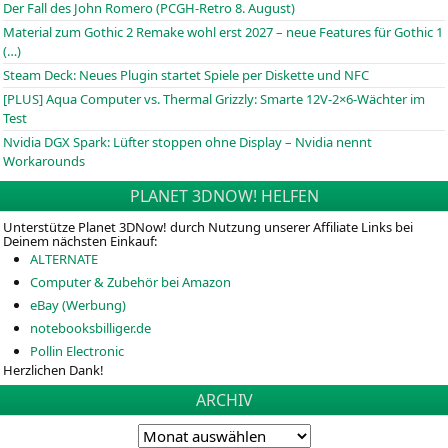
Der Fall des John Romero (PCGH-Retro 8. August)
Material zum Gothic 2 Remake wohl erst 2027 – neue Features für Gothic 1
(…)
Steam Deck: Neues Plugin startet Spiele per Diskette und NFC
[PLUS] Aqua Computer vs. Thermal Grizzly: Smarte 12V-2×6-Wächter im
Test
Nvidia DGX Spark: Lüfter stoppen ohne Display – Nvidia nennt
Workarounds
PLANET 3DNOW! HELFEN
Unterstütze Planet 3DNow! durch Nutzung unserer Affiliate Links bei
Deinem nächsten Einkauf:
ALTERNATE
Computer & Zubehör bei Amazon
eBay (Werbung)
notebooksbilliger.de
Pollin Electronic
Herzlichen Dank!
ARCHIV