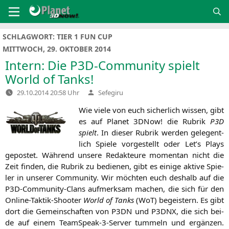
Zum
Inhalt
springen
SCHLAGWORT:
TIER 1 FUN CUP
MITTWOCH, 29. OKTOBER 2014
Intern: Die P3D-Community spielt
World of Tanks!
Verfasst
29.10.2014 20:58 Uhr
Sefegiru
von
Wie vie­le von euch sicher­lich wis­sen, gibt
es auf Pla­net 3DNow! die Rubrik
P3D
spielt
. In die­ser Rubrik wer­den gele­gent­
lich Spie­le vor­ge­stellt oder Let’s Plays
gepos­tet. Wäh­rend unse­re Redak­teu­re momen­tan nicht die
Zeit fin­den, die Rubrik zu bedie­nen, gibt es eini­ge akti­ve Spie­
ler in unse­rer Com­mu­ni­ty. Wir möch­ten euch des­halb auf die
P3D-Com­mu­ni­ty-Clans auf­merk­sam machen, die sich für den
Online-Tak­tik-Shoo­ter
World of Tanks
(WoT) begeis­tern. Es gibt
dort die Gemein­schaf­ten von
P3DN
und
P3DNX
, die sich bei­
de auf einem Team­Speak-3-Ser­ver tum­meln und ergän­zen.