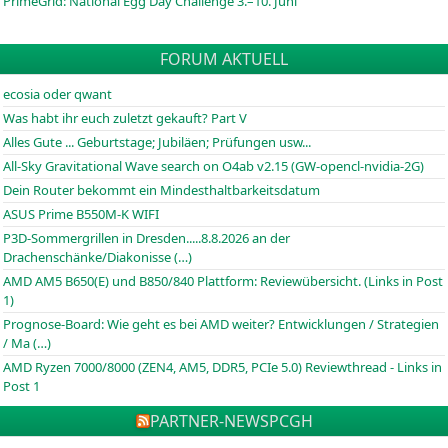
PrimeGrid: National Egg Day Challenge 3.–10. Juni
FORUM AKTUELL
ecosia oder qwant
Was habt ihr euch zuletzt gekauft? Part V
Alles Gute ... Geburtstage; Jubiläen; Prüfungen usw...
All-Sky Gravitational Wave search on O4ab v2.15 (GW-opencl-nvidia-2G)
Dein Router bekommt ein Mindesthaltbarkeitsdatum
ASUS Prime B550M-K WIFI
P3D-Sommergrillen in Dresden.....8.8.2026 an der
Drachenschänke/Diakonisse (…)
AMD AM5 B650(E) und B850/840 Plattform: Reviewübersicht. (Links in Post
1)
Prognose-Board: Wie geht es bei AMD weiter? Entwicklungen / Strategien
/ Ma (…)
AMD Ryzen 7000/8000 (ZEN4, AM5, DDR5, PCIe 5.0) Reviewthread - Links in
Post 1
PARTNER-NEWS
PCGH