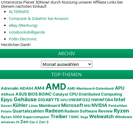
Unterstütze Planet 3DNow! durch Nutzung unserer Affiliate Links bei
Deinem nächsten Einkauf:
ALTERNATE
Computer & Zubehör bei Amazon
eBay (Werbung)
notebooksbilliger.de
Pollin Electronic
Herzlichen Dank!
ARCHIV
TOP-THEMEN
AMD
APU
AM4
Adrenalin
AIDA64
AMD-Mainboard-Datenbank
ASUS
BIOS
BOINC
CPU
Distributed Computing
Catalyst
ASRock
Gehäuse
Epyc
Intel
GIGABYTE
HWiNFO32
HWiNFO64
GPU
Kühler
Microsoft
NVIDIA
Mainboard
Kaveri
Linux
MSI
Pentathlon
Ryzen
Radeon
Quartalszahlen
Radeon Software
Review
Polaris
Treiber
Webwatch
Ryzen 3000
Windows
Supercomputer
TSMC
Vega
Zen
Zen 3
windows 10
Zen 2