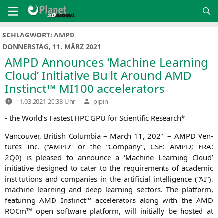
Zum
Inhalt
springen
SCHLAGWORT:
AMPD
DONNERSTAG, 11. MÄRZ 2021
AMPD
Announces ‘Machine Learning
Cloud’ Initiative Built Around
AMD
Instinct™
MI100
accelerators
Verfasst
11.03.2021 20:38 Uhr
pipin
von
- the World’s Fas­test
HPC
GPU
for Sci­en­ti­fic Research*
Van­cou­ver, Bri­tish Colum­bia – March 11, 2021 –
AMPD
Ven­
tures Inc. (“
AMPD
” or the “Com­pa­ny”,
CSE
:
AMPD
;
FRA
:
2Q0
) is plea­sed to announ­ce a ‘Machi­ne Lear­ning Cloud’
initia­ti­ve desi­gned to cater to the requi­re­ments of aca­de­mic
insti­tu­ti­ons and com­pa­nies in the arti­fi­ci­al intel­li­gence (“
AI
”),
machi­ne lear­ning and deep lear­ning sec­tors. The plat­form,
fea­turing
AMD
Instinct™ acce­le­ra­tors along with the
AMD
ROCm™ open soft­ware plat­form, will initi­al­ly be hos­ted at