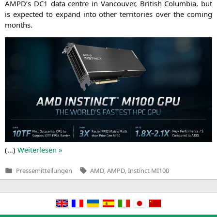
AMPD
’s
DC1
data cent­re in Van­cou­ver, Bri­tish Colum­bia, but
is expec­ted to expand into other ter­ri­to­ries over the coming
months.
(…)
Wei­ter­le­sen »
Tags:
Pressemitteilungen
AMD
,
AMPD
,
Instinct MI100
Veröffentlicht
in