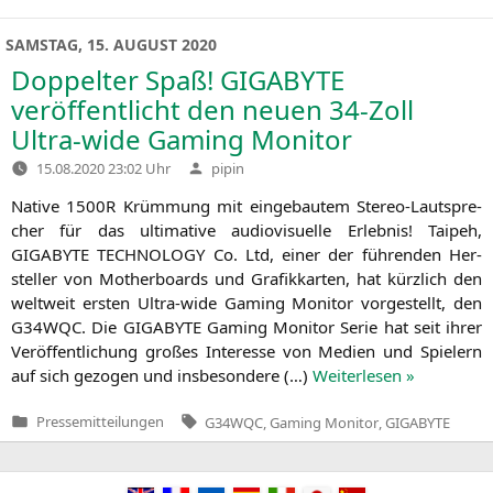
in
SAMSTAG, 15. AUGUST 2020
Doppelter Spaß!
GIGABYTE
veröffentlicht den neuen 34-Zoll
Ultra-wide Gaming Monitor
Verfasst
15.08.2020 23:02 Uhr
pipin
von
Nati­ve
1500R
Krüm­mung mit ein­ge­bau­tem Ste­­reo-Lau­t­spre­
cher für das ulti­ma­ti­ve audio­vi­su­el­le Erleb­nis! Tai­peh,
GIGABYTE
TECHNOLOGY
Co. Ltd, einer der füh­ren­den Her­
stel­ler von Mother­boards und Gra­fik­kar­ten, hat kürz­lich den
welt­weit ers­ten Ultra-wide Gam­ing Moni­tor vor­ge­stellt, den
G34WQC
. Die
GIGABYTE
Gam­ing Moni­tor Serie hat seit ihrer
Ver­öf­fent­li­chung gro­ßes Inter­es­se von Medi­en und Spie­lern
auf sich gezo­gen und ins­be­son­de­re (…)
Wei­ter­le­sen »
Tags:
Pressemitteilungen
G34WQC
,
Gaming Monitor
,
GIGABYTE
Veröffentlicht
in