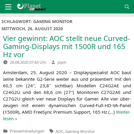
Zum
Inhalt
springen
SCHLAGWORT:
GAMING MONITOR
MITTWOCH, 26. AUGUST 2020
Vier gewinnt:
AOC
stellt neue Curved-
Gaming-Displays mit
1500R
und 165
Hz vor
Verfasst
26.08.2020 07:43 Uhr
pipin
von
Ams­ter­dam, 25. August 2020 – Dis­play­spe­zia­list
AOC
baut
sei­ne bekann­te G2-Serie wei­ter aus und prä­sen­tiert mit den
60,5 cm (24″, 23,8″ sicht­bar) Model­len
C24G2AE
und
C24G2U
und den 68,6 cm (27″) Moni­to­ren
C27G2AE
und
C27G2U
gleich vier neue Dis­plays für Gamer. Alle vier über­
zeu­gen mit einem dyna­mi­schen Cur­­ved-Full-HD-VA-Panel
(
1500R
),
AMD
Free­Sync Pre­mi­um Sup­port, 165 Hz (…)
Wei­ter­
le­sen »
Tags:
Pressemitteilungen
AOC
,
Gaming Monitor
Veröffentlicht