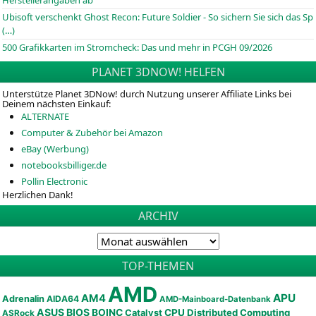
Herstellerangaben ab
Ubisoft verschenkt Ghost Recon: Future Soldier - So sichern Sie sich das Sp
(…)
500 Grafikkarten im Stromcheck: Das und mehr in PCGH 09/2026
PLANET 3DNOW! HELFEN
Unterstütze Planet 3DNow! durch Nutzung unserer Affiliate Links bei
Deinem nächsten Einkauf:
ALTERNATE
Computer & Zubehör bei Amazon
eBay (Werbung)
notebooksbilliger.de
Pollin Electronic
Herzlichen Dank!
ARCHIV
TOP-THEMEN
AMD
APU
AM4
Adrenalin
AIDA64
AMD-Mainboard-Datenbank
ASUS
BIOS
BOINC
CPU
Distributed Computing
Catalyst
ASRock