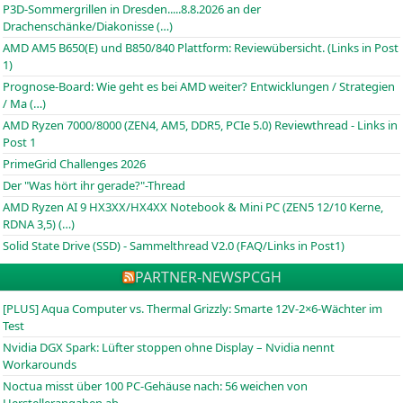
P3D-Sommergrillen in Dresden.....8.8.2026 an der
Drachenschänke/Diakonisse (…)
AMD AM5 B650(E) und B850/840 Plattform: Reviewübersicht. (Links in Post
1)
Prognose-Board: Wie geht es bei AMD weiter? Entwicklungen / Strategien
/ Ma (…)
AMD Ryzen 7000/8000 (ZEN4, AM5, DDR5, PCIe 5.0) Reviewthread - Links in
Post 1
PrimeGrid Challenges 2026
Der "Was hört ihr gerade?"-Thread
AMD Ryzen AI 9 HX3XX/HX4XX Notebook & Mini PC (ZEN5 12/10 Kerne,
RDNA 3,5) (…)
Solid State Drive (SSD) - Sammelthread V2.0 (FAQ/Links in Post1)
PARTNER-NEWS
PCGH
[PLUS] Aqua Computer vs. Thermal Grizzly: Smarte 12V-2×6-Wächter im
Test
Nvidia DGX Spark: Lüfter stoppen ohne Display – Nvidia nennt
Workarounds
Noctua misst über 100 PC-Gehäuse nach: 56 weichen von