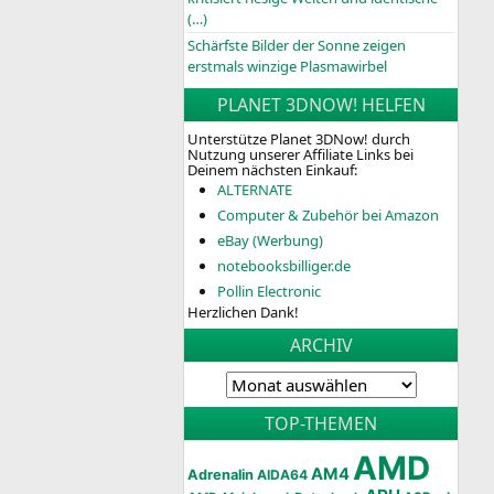
(…)
Schärfste Bilder der Sonne zeigen
erstmals winzige Plasmawirbel
PLANET 3DNOW! HELFEN
Unterstütze Planet 3DNow! durch
Nutzung unserer Affiliate Links bei
Deinem nächsten Einkauf:
ALTERNATE
Computer & Zubehör bei Amazon
eBay (Werbung)
notebooksbilliger.de
Pollin Electronic
Herzlichen Dank!
ARCHIV
TOP-THEMEN
AMD
AM4
Adrenalin
AIDA64