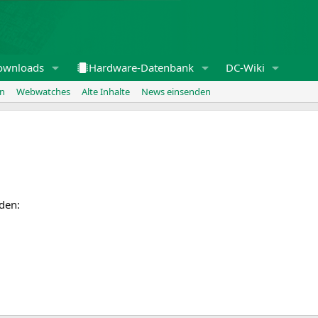
ownloads
Hardware-Datenbank
DC-Wiki
en
Webwatches
Alte Inhalte
News einsenden
den: