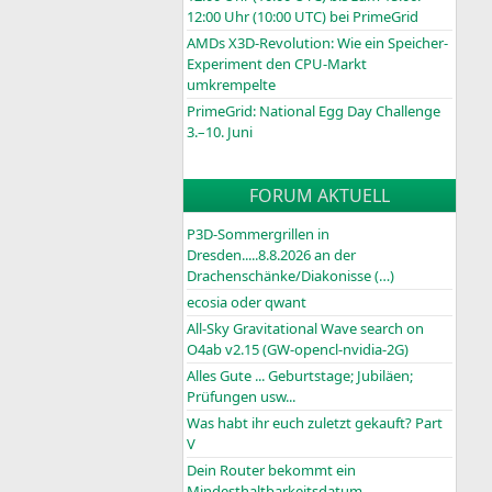
12:00 Uhr (10:00
UTC
) bei PrimeGrid
AMDs X3D-Revolution: Wie ein Speicher-
Experiment den CPU-Markt
umkrempelte
PrimeGrid: National Egg Day Challenge
3.–10. Juni
FORUM AKTUELL
P3D-Sommergrillen in
Dresden.....8.8.2026 an der
Drachenschänke/Diakonisse (…)
ecosia oder qwant
All-Sky Gravitational Wave search on
O4ab v2.15 (GW-opencl-nvidia-2G)
Alles Gute ... Geburtstage; Jubiläen;
Prüfungen usw...
Was habt ihr euch zuletzt gekauft? Part
V
Dein Router bekommt ein
Mindesthaltbarkeitsdatum