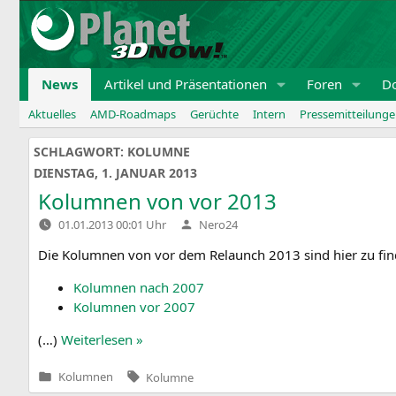
Zum
Inhalt
springen
News
Artikel und Präsentationen
Foren
D
Aktuelles
AMD-Roadmaps
Gerüchte
Intern
Pressemitteilung
SCHLAGWORT:
KOLUMNE
DIENSTAG, 1. JANUAR 2013
Kolumnen von vor 2013
Verfasst
01.01.2013 00:01 Uhr
Nero24
von
Die Kolum­nen von vor dem Relaunch 2013 sind hier zu fin
Kolum­nen nach 2007
Kolum­nen vor 2007
(…)
Wei­ter­le­sen »
Tags:
Kolumnen
Kolumne
Veröffentlicht
in