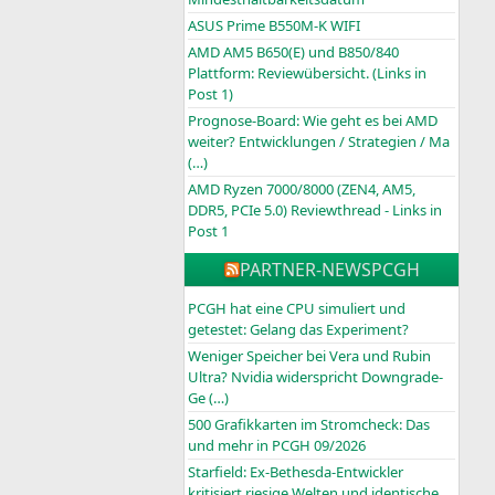
ASUS Prime B550M-K WIFI
AMD AM5 B650(E) und B850/840
Plattform: Reviewübersicht. (Links in
Post 1)
Prognose-Board: Wie geht es bei AMD
weiter? Entwicklungen / Strategien / Ma
(…)
AMD Ryzen 7000/8000 (ZEN4, AM5,
DDR5, PCIe 5.0) Reviewthread - Links in
Post 1
PARTNER-NEWS
PCGH
PCGH hat eine CPU simuliert und
getestet: Gelang das Experiment?
Weniger Speicher bei Vera und Rubin
Ultra? Nvidia widerspricht Downgrade-
Ge (…)
500 Grafikkarten im Stromcheck: Das
und mehr in PCGH 09/2026
Starfield: Ex-Bethesda-Entwickler
kritisiert riesige Welten und identische