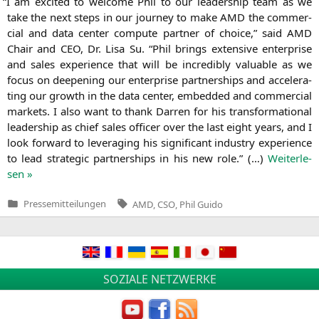
“
I am exci­ted to wel­co­me Phil to our lea­der­ship team as we
take the next steps in our jour­ney to make
AMD
the com­mer­
cial and data cen­ter com­pu­te part­ner of choice,” said
AMD
Chair and
CEO
, Dr. Lisa Su. “Phil brings exten­si­ve enter­pri­se
and sales expe­ri­ence that will be incre­di­bly valuable as we
focus on deepe­ning our enter­pri­se part­ner­ships and acce­le­ra­
ting our growth in the data cen­ter, embedded and com­mer­cial
mar­kets. I also want to thank Dar­ren for his trans­for­ma­tio­nal
lea­der­ship as chief sales offi­cer over the last eight years, and I
look for­ward to lever­aging his signi­fi­cant indus­try expe­ri­ence
to lead stra­te­gic part­ner­ships in his new role.” (…)
Wei­ter­le­
sen »
Tags:
Pressemitteilungen
AMD
,
CSO
,
Phil Guido
Veröffentlicht
in
SOZIALE NETZWERKE