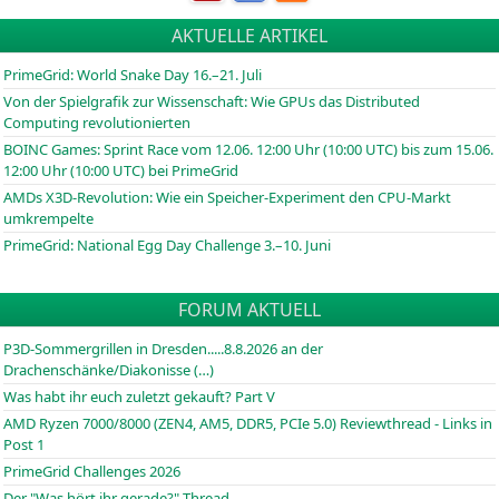
AKTUELLE ARTIKEL
PrimeGrid: World Snake Day 16.–21. Juli
Von der Spielgrafik zur Wissenschaft: Wie GPUs das Distributed
Computing revolutionierten
BOINC
Games: Sprint Race vom 12.06. 12:00 Uhr (10:00
UTC
) bis zum 15.06.
12:00 Uhr (10:00
UTC
) bei PrimeGrid
AMDs X3D-Revolution: Wie ein Speicher-Experiment den CPU-Markt
umkrempelte
PrimeGrid: National Egg Day Challenge 3.–10. Juni
FORUM AKTUELL
P3D-Sommergrillen in Dresden.....8.8.2026 an der
Drachenschänke/Diakonisse (…)
Was habt ihr euch zuletzt gekauft? Part V
AMD Ryzen 7000/8000 (ZEN4, AM5, DDR5, PCIe 5.0) Reviewthread - Links in
Post 1
PrimeGrid Challenges 2026
Der "Was hört ihr gerade?"-Thread