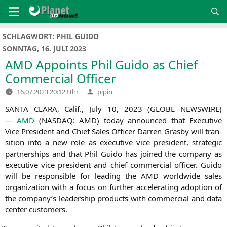
Zum
Inhalt
springen
SCHLAGWORT:
PHIL GUIDO
SONNTAG, 16. JULI 2023
AMD
Appoints Phil Guido as Chief
Commercial Officer
Verfasst
16.07.2023 20:12 Uhr
pipin
von
SANTA
CLARA
, Calif., July 10, 2023 (
GLOBE
NEWSWIRE
)
—
AMD
(
NASDAQ
:
AMD
) today announ­ced that Exe­cu­ti­ve
Vice Pre­si­dent and Chief Sales Offi­cer Dar­ren Gras­by will tran­
si­ti­on into a new role as exe­cu­ti­ve vice pre­si­dent, stra­te­gic
part­ner­ships and that Phil Gui­do has joi­n­ed the com­pa­ny as
exe­cu­ti­ve vice pre­si­dent and chief com­mer­cial offi­cer. Gui­do
will be respon­si­ble for lea­ding the
AMD
world­wi­de sales
orga­niza­ti­on with a focus on fur­ther acce­le­ra­ting adop­ti­on of
the company’s lea­der­ship pro­ducts with com­mer­cial and data
cen­ter customers.