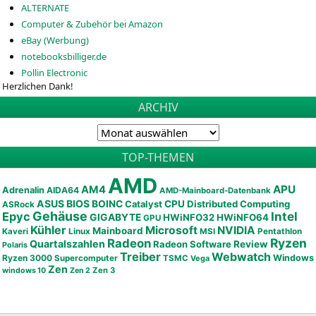
ALTERNATE
Computer & Zubehör bei Amazon
eBay (Werbung)
notebooksbilliger.de
Pollin Electronic
Herzlichen Dank!
ARCHIV
TOP-THEMEN
AMD
APU
AM4
Adrenalin
AIDA64
AMD-Mainboard-Datenbank
ASUS
BIOS
BOINC
CPU
Distributed Computing
Catalyst
ASRock
Gehäuse
Epyc
Intel
GIGABYTE
HWiNFO32
HWiNFO64
GPU
Kühler
Microsoft
NVIDIA
Mainboard
Kaveri
Linux
MSI
Pentathlon
Ryzen
Radeon
Quartalszahlen
Radeon Software
Review
Polaris
Treiber
Webwatch
Ryzen 3000
Windows
Supercomputer
TSMC
Vega
Zen
Zen 3
windows 10
Zen 2