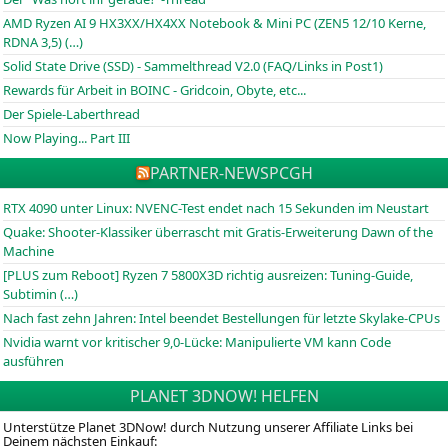
AMD Ryzen AI 9 HX3XX/HX4XX Notebook & Mini PC (ZEN5 12/10 Kerne,
RDNA 3,5) (…)
Solid State Drive (SSD) - Sammelthread V2.0 (FAQ/Links in Post1)
Rewards für Arbeit in BOINC - Gridcoin, Obyte, etc...
Der Spiele-Laberthread
Now Playing... Part III
PARTNER-NEWS
PCGH
RTX 4090 unter Linux: NVENC-Test endet nach 15 Sekunden im Neustart
Quake: Shooter-Klassiker überrascht mit Gratis-Erweiterung Dawn of the
Machine
[PLUS zum Reboot] Ryzen 7 5800X3D richtig ausreizen: Tuning-Guide,
Subtimin (…)
Nach fast zehn Jahren: Intel beendet Bestellungen für letzte Skylake-CPUs
Nvidia warnt vor kritischer 9,0-Lücke: Manipulierte VM kann Code
ausführen
PLANET 3DNOW! HELFEN
Unterstütze Planet 3DNow! durch Nutzung unserer Affiliate Links bei
Deinem nächsten Einkauf: