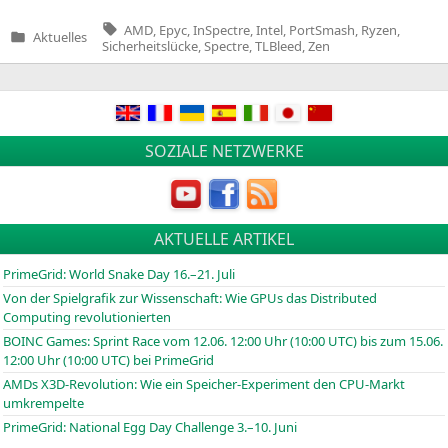
Tags:
AMD
,
Epyc
,
InSpectre
,
Intel
,
PortSmash
,
Ryzen
,
Aktuelles
Veröffentlicht
Sicherheitslücke
,
Spectre
,
TLBleed
,
Zen
in
SOZIALE NETZWERKE
AKTUELLE ARTIKEL
PrimeGrid: World Snake Day 16.–21. Juli
Von der Spielgrafik zur Wissenschaft: Wie GPUs das Distributed
Computing revolutionierten
BOINC
Games: Sprint Race vom 12.06. 12:00 Uhr (10:00
UTC
) bis zum 15.06.
12:00 Uhr (10:00
UTC
) bei PrimeGrid
AMDs X3D-Revolution: Wie ein Speicher-Experiment den CPU-Markt
umkrempelte
PrimeGrid: National Egg Day Challenge 3.–10. Juni