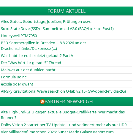
FORUM AKTUELL
Alles Gute ... Geburtstage; Jubiläen; Prüfungen usw...
Solid State Drive (SSD) - Sammelthread V2.0 (FAQ/Links in Post1)
Honeywell PTM7950
P3D-Sommergrillen in Dresden.....8.8.2026 an der
Drachenschänke/Diakonisse (…)
Was habt ihr euch zuletzt gekauft? Part V
Der "Was hört ihr gerade?"-Thread
Mal was aus der dunklen nacht
Formula Boinc
ecosia oder qwant
All-Sky Gravitational Wave search on O4ab v2.15 (GW-opencl-nvidia-2G)
PARTNER-NEWS
PCGH
Alte High-End-GPU gegen aktuelle Budget-Grafikkarte: Wer macht das
Rennen?
Dolby Vision 2 startet per TV-Update – und verändert mehr als nur HDR
Vier Milliardenfilme schon 2026: Super Mario Galaxy gehört zum