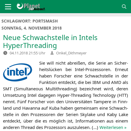
Zum
Inhalt
springen
SCHLAGWORT:
PORTSMASH
SONNTAG, 4. NOVEMBER 2018
Neue Schwachstelle in Intels
HyperThreading
Verfasst
04.11.2018 21:55 Uhr
Onkel_Dithmeyer
von
Sie will nicht abrei­ßen, die Serie an Sicher­
heits­lü­cken bei Intel-Pro­zes­so­ren. Erneut
haben For­scher eine Schwach­stel­le in der
Funk­ti­on ent­deckt, die bei
IBM
und
AMD
als
SMT
(Simul­ta­neous Mul­ti­th­re­a­ding) bezeich­net wird, deren
Umset­zung Intel dage­gen Hyper-Thre­a­ding Tech­no­lo­gy (
HTT
)
nennt. Fünf For­scher von den Uni­ver­si­tä­ten Tam­pe­re in Finn­
land und Havan­na auf Kuba haben gemein­sam eine Schwach­
stel­le in den Pro­zes­so­ren der Seri­en Sky­la­ke und Kaby Lake
ent­deckt, über die es mög­lich ist, Infor­ma­tio­nen aus einem
ande­ren Thread des Pro­zes­sors aus­zu­le­sen. (…)
Wei­ter­le­sen »