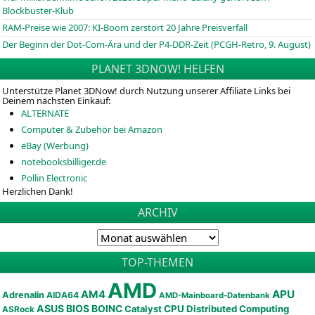
Blockbuster-Klub
RAM-Preise wie 2007: KI-Boom zerstört 20 Jahre Preisverfall
Der Beginn der Dot-Com-Ära und der P4-DDR-Zeit (PCGH-Retro, 9. August)
PLANET 3DNOW! HELFEN
Unterstütze Planet 3DNow! durch Nutzung unserer Affiliate Links bei
Deinem nächsten Einkauf:
ALTERNATE
Computer & Zubehör bei Amazon
eBay (Werbung)
notebooksbilliger.de
Pollin Electronic
Herzlichen Dank!
ARCHIV
TOP-THEMEN
AMD
APU
AM4
Adrenalin
AIDA64
AMD-Mainboard-Datenbank
ASUS
BIOS
BOINC
CPU
Distributed Computing
Catalyst
ASRock