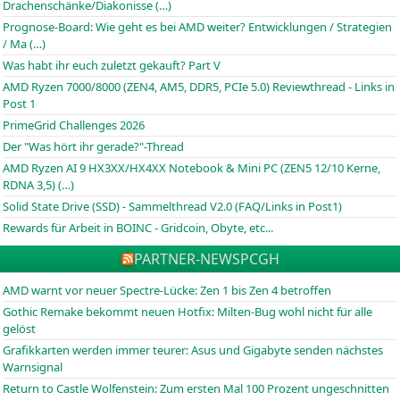
Drachenschänke/Diakonisse (…)
Prognose-Board: Wie geht es bei AMD weiter? Entwicklungen / Strategien
/ Ma (…)
Was habt ihr euch zuletzt gekauft? Part V
AMD Ryzen 7000/8000 (ZEN4, AM5, DDR5, PCIe 5.0) Reviewthread - Links in
Post 1
PrimeGrid Challenges 2026
Der "Was hört ihr gerade?"-Thread
AMD Ryzen AI 9 HX3XX/HX4XX Notebook & Mini PC (ZEN5 12/10 Kerne,
RDNA 3,5) (…)
Solid State Drive (SSD) - Sammelthread V2.0 (FAQ/Links in Post1)
Rewards für Arbeit in BOINC - Gridcoin, Obyte, etc...
PARTNER-NEWS
PCGH
AMD warnt vor neuer Spectre-Lücke: Zen 1 bis Zen 4 betroffen
Gothic Remake bekommt neuen Hotfix: Milten-Bug wohl nicht für alle
gelöst
Grafikkarten werden immer teurer: Asus und Gigabyte senden nächstes
Warnsignal
Return to Castle Wolfenstein: Zum ersten Mal 100 Prozent ungeschnitten