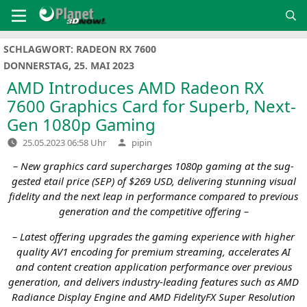
Zum
Inhalt
springen
SCHLAGWORT:
RADEON RX 7600
DONNERSTAG, 25. MAI 2023
AMD
Introduces
AMD
Radeon
RX
7600 Graphics Card for Superb, Next-
Gen 1080p Gaming
Verfasst
25.05.2023 06:58 Uhr
pipin
von
– New gra­phics card super­char­ges 1080p gam­ing at the sug­
gested etail pri­ce (
SEP
) of $269
USD
, deli­ve­ring stun­ning visu­al
fide­li­ty and the next leap in per­for­mance com­pared to pre­vious
gene­ra­ti­on and the com­pe­ti­ti­ve offering –
– Latest offe­ring upgrades the gam­ing expe­ri­ence with hig­her
qua­li­ty
AV1
enco­ding for pre­mi­um strea­ming, acce­le­ra­tes
AI
and con­tent crea­ti­on appli­ca­ti­on per­for­mance over pre­vious
gene­ra­ti­on, and deli­vers indus­try-lea­ding fea­tures such as
AMD
Radi­ance Dis­play Engi­ne and
AMD
Fide­li­ty­FX Super Reso­lu­ti­on