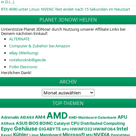
in D (…)
RTX 4090 unter Linux: NVENC-Test endet nach 15 Sekunden im Neustart
PLANET 3DNOW! HELFEN
Unterstütze Planet 3DNow! durch Nutzung unserer Affiliate Links bei
Deinem nächsten Einkauf:
ALTERNATE
Computer & Zubehör bei Amazon
eBay (Werbung)
notebooksbilliger.de
Pollin Electronic
Herzlichen Dank!
ARCHIV
TOP-THEMEN
AMD
APU
AM4
Adrenalin
AIDA64
AMD-Mainboard-Datenbank
ASUS
BIOS
BOINC
CPU
Distributed Computing
Catalyst
ASRock
Gehäuse
Epyc
Intel
GIGABYTE
HWiNFO32
HWiNFO64
GPU
Kühler
Microsoft
NVIDIA
Mainboard
Kaveri
Linux
MSI
Pentathlon