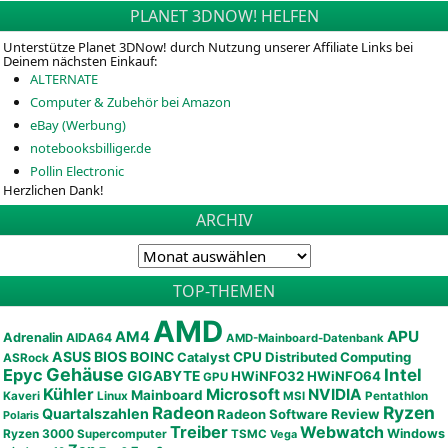
PLANET 3DNOW! HELFEN
Unterstütze Planet 3DNow! durch Nutzung unserer Affiliate Links bei
Deinem nächsten Einkauf:
ALTERNATE
Computer & Zubehör bei Amazon
eBay (Werbung)
notebooksbilliger.de
Pollin Electronic
Herzlichen Dank!
ARCHIV
TOP-THEMEN
AMD
APU
AM4
Adrenalin
AIDA64
AMD-Mainboard-Datenbank
ASUS
BIOS
BOINC
CPU
Distributed Computing
Catalyst
ASRock
Gehäuse
Epyc
Intel
GIGABYTE
HWiNFO32
HWiNFO64
GPU
Kühler
Microsoft
NVIDIA
Mainboard
Kaveri
Linux
MSI
Pentathlon
Ryzen
Radeon
Quartalszahlen
Radeon Software
Review
Polaris
Treiber
Webwatch
Ryzen 3000
Windows
Supercomputer
TSMC
Vega