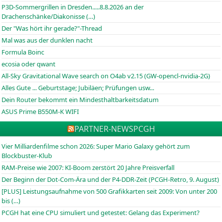
P3D-Sommergrillen in Dresden.....8.8.2026 an der
Drachenschänke/Diakonisse (…)
Der "Was hört ihr gerade?"-Thread
Mal was aus der dunklen nacht
Formula Boinc
ecosia oder qwant
All-Sky Gravitational Wave search on O4ab v2.15 (GW-opencl-nvidia-2G)
Alles Gute ... Geburtstage; Jubiläen; Prüfungen usw...
Dein Router bekommt ein Mindesthaltbarkeitsdatum
ASUS Prime B550M-K WIFI
PARTNER-NEWS
PCGH
Vier Milliardenfilme schon 2026: Super Mario Galaxy gehört zum
Blockbuster-Klub
RAM-Preise wie 2007: KI-Boom zerstört 20 Jahre Preisverfall
Der Beginn der Dot-Com-Ära und der P4-DDR-Zeit (PCGH-Retro, 9. August)
[PLUS] Leistungsaufnahme von 500 Grafikkarten seit 2009: Von unter 200
bis (…)
PCGH hat eine CPU simuliert und getestet: Gelang das Experiment?