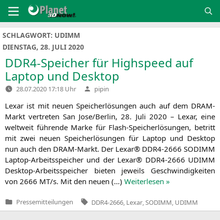
Zum
Inhalt
springen
SCHLAGWORT:
UDIMM
DIENSTAG, 28. JULI 2020
DDR4-Speicher für Highspeed auf
Laptop und Desktop
Verfasst
28.07.2020 17:18 Uhr
pipin
von
Lexar ist mit neu­en Spei­cher­lö­sun­gen auch auf dem DRAM-
Markt ver­tre­ten San Jose/Berlin, 28. Juli 2020 – Lexar, eine
welt­weit füh­ren­de Mar­ke für Flash-Spei­­cher­­lö­­sun­­gen, betritt
mit zwei neu­en Spei­cher­lö­sun­gen für Lap­top und Desk­top
nun auch den DRAM-Markt. Der Lexar®
DDR4-2666
SODIMM
Lap­­top-Arbeits­s­pei­­cher und der Lexar®
DDR4-2666
UDIMM
Des­k­­top-Arbeits­s­pei­­cher bie­ten jeweils Geschwin­dig­kei­ten
von 2666
MT
/s. Mit den neu­en (…)
Wei­ter­le­sen »
Tags:
Pressemitteilungen
DDR4-2666
,
Lexar
,
SODIMM
,
UDIMM
Veröffentlicht
in