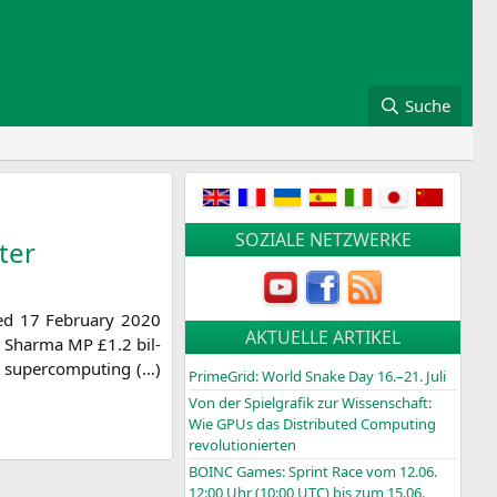
Suche
SOZIALE NETZWERKE
ter
shed 17 Febru­ary 2020
AKTUELLE ARTIKEL
k Shar­ma
MP
£1.2 bil­
st super­com­pu­ting (…)
PrimeGrid: World Snake Day 16.–21. Juli
Von der Spielgrafik zur Wissenschaft:
Wie GPUs das Distributed Computing
revolutionierten
BOINC
Games: Sprint Race vom 12.06.
12:00 Uhr (10:00
UTC
) bis zum 15.06.