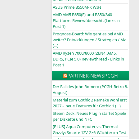
ASUS Prime B550M-K WIFI
AMD AM5 B650(E) und B850/840
Plattform: Reviewübersicht. (Links in
Post 1)
Prognose-Board: Wie geht es bei AMD
weiter? Entwicklungen / Strategien / Ma
(…)
AMD Ryzen 7000/8000 (ZEN4, AM5,
DDR5, PCIe 5.0) Reviewthread - Links in
Post 1
PARTNER-NEWS
PCGH
Der Fall des John Romero (PCGH-Retro 8.
August)
Material zum Gothic 2 Remake wohl erst
2027 – neue Features für Gothic 1 (…)
Steam Deck: Neues Plugin startet Spiele
per Diskette und NFC
[PLUS] Aqua Computer vs. Thermal
Grizzly: Smarte 12V-2×6-Wächter im Test