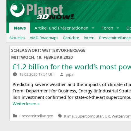
Zum
Inhalt
springen
News
Artikel und Präsentationen
Foren
D
Aktuelles
AMD-Roadmaps
Gerüchte
Intern
Pressemitteilung
SCHLAGWORT:
WETTERVORHERSAGE
MITTWOCH, 19. FEBRUAR 2020
£1.2 billion for the world’s most 
Verfasst
19.02.2020 17:54 Uhr
pipin
von
Pre­dic­ting seve­re wea­ther and the impacts of cli­ma­te c
From: Depart­ment for Busi­ness, Ener­gy
Indus­tri­al Stra­
&
li­on invest­ment con­firm­ed for sta­­te-of-the-art super­com­p
Wei­ter­le­sen »
Tags:
Pressemitteilungen
Klima
,
Supercomputer
,
UK
,
Wettervor
Veröffentlicht
in