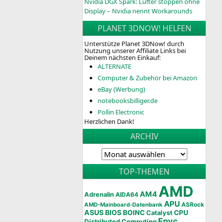
Nvidia DGX Spark: Lüfter stoppen ohne
Display – Nvidia nennt Workarounds
PLANET 3DNOW! HELFEN
Unterstütze Planet 3DNow! durch
Nutzung unserer Affiliate Links bei
Deinem nächsten Einkauf:
ALTERNATE
Computer & Zubehör bei Amazon
eBay (Werbung)
notebooksbilliger.de
Pollin Electronic
Herzlichen Dank!
ARCHIV
TOP-THEMEN
AMD
AM4
Adrenalin
AIDA64
APU
AMD-Mainboard-Datenbank
ASRock
ASUS
BIOS
BOINC
CPU
Catalyst
Epyc
Distributed Computing