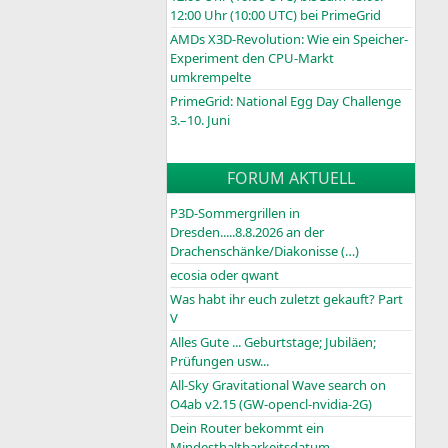
12:00 Uhr (10:00
UTC
) bei PrimeGrid
AMDs X3D-Revolution: Wie ein Speicher-
Experiment den CPU-Markt
umkrempelte
PrimeGrid: National Egg Day Challenge
3.–10. Juni
FORUM AKTUELL
P3D-Sommergrillen in
Dresden.....8.8.2026 an der
Drachenschänke/Diakonisse (…)
ecosia oder qwant
Was habt ihr euch zuletzt gekauft? Part
V
Alles Gute ... Geburtstage; Jubiläen;
Prüfungen usw...
All-Sky Gravitational Wave search on
O4ab v2.15 (GW-opencl-nvidia-2G)
Dein Router bekommt ein
Mindesthaltbarkeitsdatum