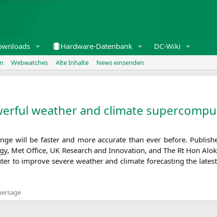
ownloads
Hardware-Datenbank
DC-Wiki
en
Webwatches
Alte Inhalte
News einsenden
powerful weather and climate supercompu
han­ge will be fas­ter and more accu­ra­te than ever befo­re. Publi
tegy, Met Office,
UK
Rese­arch and Inno­va­ti­on, and The Rt Hon Alo
u­ter to impro­ve seve­re wea­ther and cli­ma­te fore­cas­ting the late
hersage