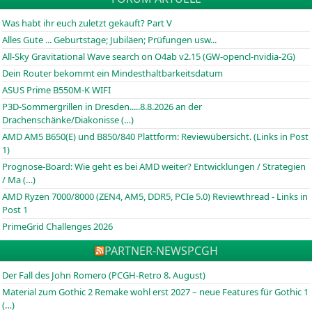
Was habt ihr euch zuletzt gekauft? Part V
Alles Gute ... Geburtstage; Jubiläen; Prüfungen usw...
All-Sky Gravitational Wave search on O4ab v2.15 (GW-opencl-nvidia-2G)
Dein Router bekommt ein Mindesthaltbarkeitsdatum
ASUS Prime B550M-K WIFI
P3D-Sommergrillen in Dresden.....8.8.2026 an der
Drachenschänke/Diakonisse (…)
AMD AM5 B650(E) und B850/840 Plattform: Reviewübersicht. (Links in Post
1)
Prognose-Board: Wie geht es bei AMD weiter? Entwicklungen / Strategien
/ Ma (…)
AMD Ryzen 7000/8000 (ZEN4, AM5, DDR5, PCIe 5.0) Reviewthread - Links in
Post 1
PrimeGrid Challenges 2026
PARTNER-NEWS
PCGH
Der Fall des John Romero (PCGH-Retro 8. August)
Material zum Gothic 2 Remake wohl erst 2027 – neue Features für Gothic 1
(…)