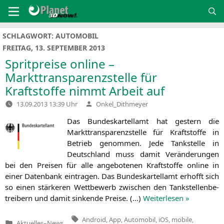
Zum
Inhalt
springen
SCHLAGWORT:
AUTOMOBIL
FREITAG, 13. SEPTEMBER 2013
Spritpreise online –
Markttransparenzstelle für
Kraftstoffe nimmt Arbeit auf
Verfasst
13.09.2013 13:39 Uhr
Onkel_Dithmeyer
von
Das Bun­des­kar­tell­amt hat gestern die
Markt­trans­pa­renz­stel­le für Kraft­stof­fe in
Betrieb genom­men. Jede Tank­stel­le in
Deutsch­land muss damit Ver­än­de­run­gen
bei den Prei­sen für alle ange­bo­te­nen Kraft­stof­fe online in
einer Daten­bank ein­tra­gen. Das Bun­des­kar­tell­amt erhofft sich
so einen stär­ke­ren Wett­be­werb zwi­schen den Tank­stel­len­be­
trei­bern und damit sin­ken­de Prei­se. (…)
Wei­ter­le­sen »
Tags:
Android
,
App
,
Automobil
,
iOS
,
mobile
,
Aktuelles
–
News