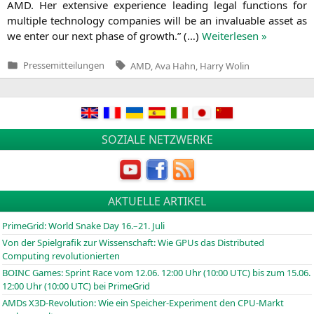
AMD
. Her exten­si­ve expe­ri­ence lea­ding legal func­tions for
mul­ti­ple tech­no­lo­gy com­pa­nies will be an inva­luable asset as
we enter our next pha­se of growth.” (…)
Wei­ter­le­sen »
Tags:
Pressemitteilungen
AMD
,
Ava Hahn
,
Harry Wolin
Veröffentlicht
in
SOZIALE NETZWERKE
AKTUELLE ARTIKEL
PrimeGrid: World Snake Day 16.–21. Juli
Von der Spielgrafik zur Wissenschaft: Wie GPUs das Distributed
Computing revolutionierten
BOINC
Games: Sprint Race vom 12.06. 12:00 Uhr (10:00
UTC
) bis zum 15.06.
12:00 Uhr (10:00
UTC
) bei PrimeGrid
AMDs X3D-Revolution: Wie ein Speicher-Experiment den CPU-Markt