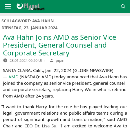
Zum
Inhalt
springen
SCHLAGWORT:
AVA HAHN
DIENSTAG, 23. JANUAR 2024
Ava Hahn Joins
AMD
as Senior Vice
President, General Counsel and
Corporate Secretary
Verfasst
23.01.2024 06:20 Uhr
pipin
von
SANTA
CLARA
, Calif., Jan. 22, 2024 (
GLOBE
NEWSWIRE
)
—
AMD
(
NASDAQ
:
AMD
) today announ­ced that Ava Hahn has
joi­n­ed the com­pa­ny as seni­or vice pre­si­dent, gene­ral coun­sel
and cor­po­ra­te secre­ta­ry, repla­cing Har­ry Wolin who is reti­ring
from
AMD
after 24 years.
“
I want to thank Har­ry for the role he has play­ed lea­ding our
legal, govern­ment rela­ti­ons and public affairs teams during a
peri­od of signi­fi­cant growth and trans­for­ma­ti­on,” said
AMD
Chair and
CEO
Dr. Lisa Su. “I am exci­ted to wel­co­me Ava to