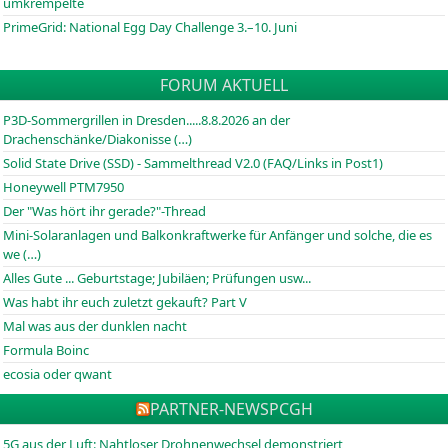
umkrempelte
PrimeGrid: National Egg Day Challenge 3.–10. Juni
FORUM AKTUELL
P3D-Sommergrillen in Dresden.....8.8.2026 an der
Drachenschänke/Diakonisse (…)
Solid State Drive (SSD) - Sammelthread V2.0 (FAQ/Links in Post1)
Honeywell PTM7950
Der "Was hört ihr gerade?"-Thread
Mini-Solaranlagen und Balkonkraftwerke für Anfänger und solche, die es
we (…)
Alles Gute ... Geburtstage; Jubiläen; Prüfungen usw...
Was habt ihr euch zuletzt gekauft? Part V
Mal was aus der dunklen nacht
Formula Boinc
ecosia oder qwant
PARTNER-NEWS
PCGH
5G aus der Luft: Nahtloser Drohnenwechsel demonstriert