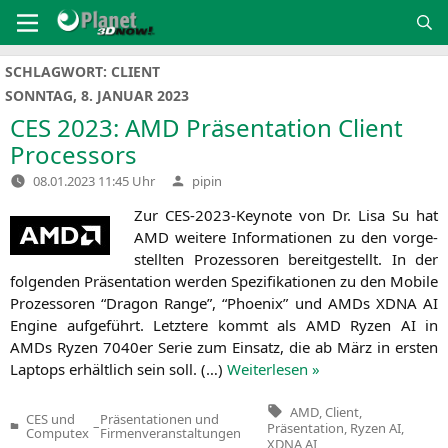
Zum
Inhalt
springen
SCHLAGWORT:
CLIENT
SONNTAG, 8. JANUAR 2023
CES
2023:
AMD
Präsentation Client
Processors
Verfasst
08.01.2023 11:45 Uhr
pipin
von
Zur CES-2023-Key­note von Dr. Lisa Su hat
AMD
wei­te­re Infor­ma­tio­nen zu den vor­ge­
stell­ten Pro­zes­so­ren bereit­ge­stellt. In der
fol­gen­den Prä­sen­ta­ti­on wer­den Spe­zi­fi­ka­tio­nen zu den Mobi­le
Pro­zes­so­ren “Dra­gon Ran­ge”, “Phoe­nix” und AMDs
XDNA
AI
Engi­ne auf­ge­führt. Letz­te­re kommt als
AMD
Ryzen
AI
in
AMDs Ryzen 7040er Serie zum Ein­satz, die ab März in ers­ten
Lap­tops erhält­lich sein soll. (…)
Wei­ter­le­sen »
Tags:
AMD
,
Client
,
CES und
Präsentationen und
–
Präsentation
,
Ryzen AI
,
Veröffentlicht
Computex
Firmenveranstaltungen
XDNA AI
in