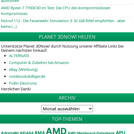
ausführen
AMD Ryzen 7 7700X3D im Test: Die CPU des kompromisslosen
Kompromisses
Notruf 112 - Die Feuerwehr Simulation 3: 32 GiB RAM empfohlen - aber
keine (…)
PLANET 3DNOW! HELFEN
Unterstütze Planet 3DNow! durch Nutzung unserer Affiliate Links bei
Deinem nächsten Einkauf:
ALTERNATE
Computer & Zubehör bei Amazon
eBay (Werbung)
notebooksbilliger.de
Pollin Electronic
Herzlichen Dank!
ARCHIV
TOP-THEMEN
AMD
APU
AM4
Adrenalin
AIDA64
AMD-Mainboard-Datenbank