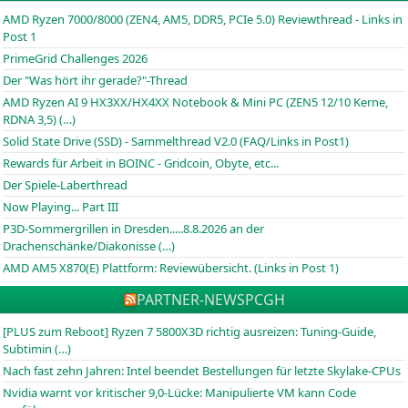
AMD Ryzen 7000/8000 (ZEN4, AM5, DDR5, PCIe 5.0) Reviewthread - Links in
Post 1
PrimeGrid Challenges 2026
Der "Was hört ihr gerade?"-Thread
AMD Ryzen AI 9 HX3XX/HX4XX Notebook & Mini PC (ZEN5 12/10 Kerne,
RDNA 3,5) (…)
Solid State Drive (SSD) - Sammelthread V2.0 (FAQ/Links in Post1)
Rewards für Arbeit in BOINC - Gridcoin, Obyte, etc...
Der Spiele-Laberthread
Now Playing... Part III
P3D-Sommergrillen in Dresden.....8.8.2026 an der
Drachenschänke/Diakonisse (…)
AMD AM5 X870(E) Plattform: Reviewübersicht. (Links in Post 1)
PARTNER-NEWS
PCGH
[PLUS zum Reboot] Ryzen 7 5800X3D richtig ausreizen: Tuning-Guide,
Subtimin (…)
Nach fast zehn Jahren: Intel beendet Bestellungen für letzte Skylake-CPUs
Nvidia warnt vor kritischer 9,0-Lücke: Manipulierte VM kann Code