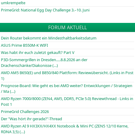
umkrempelte
PrimeGrid: National Egg Day Challenge 3.–10. Juni
FORUM AKTUELL
Dein Router bekommt ein Mindesthaltbarkeitsdatum
ASUS Prime B550M-K WIFI
Was habt ihr euch zuletzt gekauft? Part V
P3D-Sommergrillen in Dresden.....8.8.2026 an der
Drachenschänke/Diakonisse (…)
AMD AM5 B650(E) und B850/840 Plattform: Reviewübersicht. (Links in Post
1)
Prognose-Board: Wie geht es bei AMD weiter? Entwicklungen / Strategien
/ Ma (…)
AMD Ryzen 7000/8000 (ZEN4, AM5, DDR5, PCIe 5.0) Reviewthread - Links in
Post 1
PrimeGrid Challenges 2026
Der "Was hört ihr gerade?"-Thread
AMD Ryzen AI 9 HX3XX/HX4XX Notebook & Mini PC (ZEN5 12/10 Kerne,
RDNA 3,5) (…)