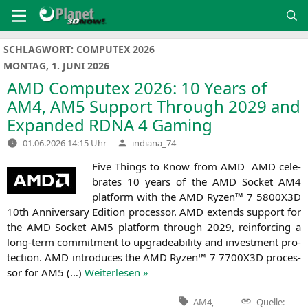
Zum
Inhalt
springen
SCHLAGWORT:
COMPUTEX 2026
MONTAG, 1. JUNI 2026
AMD
Computex 2026: 10 Years of
AM4
,
AM5
Support Through 2029 and
Expanded
RDNA
4 Gaming
Verfasst
01.06.2026 14:15 Uhr
indiana_74
von
Five Things to Know from
AMD
AMD
cele­
bra­tes 10 years of the
AMD
Socket
AM4
plat­form with the
AMD
Ryzen™ 7
5800X3D
10th Anni­ver­sa­ry Edi­ti­on pro­ces­sor.
AMD
extends sup­port for
the
AMD
Socket
AM5
plat­form through 2029, rein­for­cing a
long-term com­mit­ment to upgradea­bi­li­ty and invest­ment pro­
tec­tion.
AMD
intro­du­ces the
AMD
Ryzen™ 7
7700X3D
pro­ces­
sor for
AM5
(…)
Wei­ter­le­sen »
Tags:
AM4
,
Quelle: