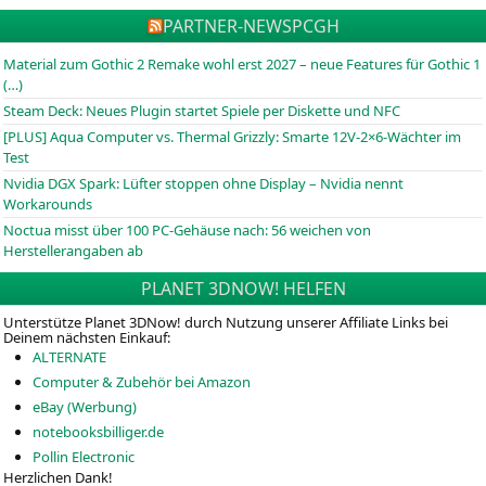
PARTNER-NEWS
PCGH
Material zum Gothic 2 Remake wohl erst 2027 – neue Features für Gothic 1
(…)
Steam Deck: Neues Plugin startet Spiele per Diskette und NFC
[PLUS] Aqua Computer vs. Thermal Grizzly: Smarte 12V-2×6-Wächter im
Test
Nvidia DGX Spark: Lüfter stoppen ohne Display – Nvidia nennt
Workarounds
Noctua misst über 100 PC-Gehäuse nach: 56 weichen von
Herstellerangaben ab
PLANET 3DNOW! HELFEN
Unterstütze Planet 3DNow! durch Nutzung unserer Affiliate Links bei
Deinem nächsten Einkauf:
ALTERNATE
Computer & Zubehör bei Amazon
eBay (Werbung)
notebooksbilliger.de
Pollin Electronic
Herzlichen Dank!