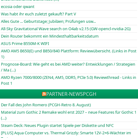
ecosia oder qwant
Was habt ihr euch zuletzt gekauft? Part V
Alles Gute ... Geburtstage; Jubiläen; Prüfungen usw...
All-Sky Gravitational Wave search on O4ab v2.15 (GW-opencl-nvidia-2G)
Dein Router bekommt ein Mindesthaltbarkeitsdatum
ASUS Prime B550M-K WIFI
AMD AM5 B650(E) und B850/840 Plattform: Reviewübersicht. (Links in Post
1)
Prognose-Board: Wie geht es bei AMD weiter? Entwicklungen / Strategien
/ Ma (…)
AMD Ryzen 7000/8000 (ZEN4, AM5, DDR5, PCIe 5.0) Reviewthread - Links in
Post 1
PARTNER-NEWS
PCGH
Der Fall des John Romero (PCGH-Retro 8. August)
Material zum Gothic 2 Remake wohl erst 2027 – neue Features für Gothic 1
(…)
Steam Deck: Neues Plugin startet Spiele per Diskette und NFC
[PLUS] Aqua Computer vs. Thermal Grizzly: Smarte 12V-2×6-Wächter im