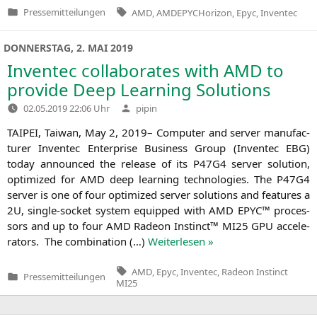
Tags:
Pressemitteilungen
AMD
,
AMDEPYCHorizon
,
Epyc
,
Inventec
Veröffentlicht
in
DONNERSTAG, 2. MAI 2019
Inventec collaborates with
AMD
to
provide Deep Learning Solutions
Verfasst
02.05.2019 22:06 Uhr
pipin
von
TAIPEI
, Tai­wan, May 2, 2019– Com­pu­ter and ser­ver manu­fac­
tu­rer Inven­tec Enter­pri­se Busi­ness Group (Inven­tec
EBG
)
today announ­ced the release of its
P47G4
ser­ver solu­ti­on,
opti­mi­zed for
AMD
deep lear­ning tech­no­lo­gies. The
P47G4
ser­ver is one of four opti­mi­zed ser­ver solu­ti­ons and fea­tures a
2U
, sin­g­le-socket sys­tem equip­ped with
AMD
EPYC
™ pro­ces­
sors and up to four
AMD
Rade­on Instinct™
MI25
GPU
acce­le­
ra­tors. The com­bi­na­ti­on (…)
Wei­ter­le­sen »
Tags:
AMD
,
Epyc
,
Inventec
,
Radeon Instinct
Pressemitteilungen
Veröffentlicht
MI25
in