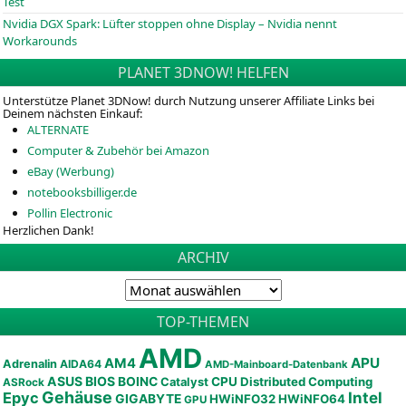
Test
Nvidia DGX Spark: Lüfter stoppen ohne Display – Nvidia nennt
Workarounds
PLANET 3DNOW! HELFEN
Unterstütze Planet 3DNow! durch Nutzung unserer Affiliate Links bei
Deinem nächsten Einkauf:
ALTERNATE
Computer & Zubehör bei Amazon
eBay (Werbung)
notebooksbilliger.de
Pollin Electronic
Herzlichen Dank!
ARCHIV
TOP-THEMEN
AMD
APU
AM4
Adrenalin
AIDA64
AMD-Mainboard-Datenbank
ASUS
BIOS
BOINC
CPU
Distributed Computing
Catalyst
ASRock
Gehäuse
Epyc
Intel
GIGABYTE
HWiNFO32
HWiNFO64
GPU