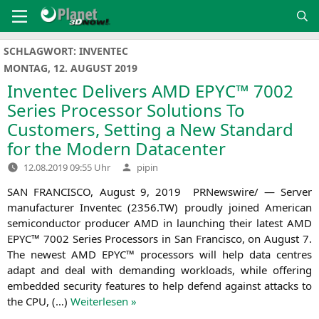
Zum
Inhalt
springen
SCHLAGWORT:
INVENTEC
MONTAG, 12. AUGUST 2019
Inventec Delivers
AMD
EPYC
™ 7002
Series Processor Solutions To
Customers, Setting a New Standard
for the Modern Datacenter
Verfasst
12.08.2019 09:55 Uhr
pipin
von
SAN
FRANCISCO
, August 9, 2019 PRNewswire/ — Ser­ver
manu­fac­tu­rer Inven­tec (2356.
TW
) proud­ly joi­n­ed Ame­ri­can
semi­con­duc­tor pro­du­cer
AMD
in laun­ching their latest
AMD
EPYC
™ 7002 Series Pro­ces­sors in San Fran­cis­co, on August 7.
The newest
AMD
EPYC
™ pro­ces­sors will help data cen­tres
adapt and deal with deman­ding workloads, while offe­ring
embedded secu­ri­ty fea­tures to help defend against attacks to
the
CPU
, (…)
Wei­ter­le­sen »