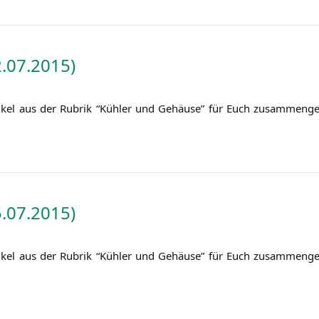
.07.2015)
i­kel aus der Rubrik “Küh­ler und Gehäu­se” für Euch zusam­men­ge
.07.2015)
i­kel aus der Rubrik “Küh­ler und Gehäu­se” für Euch zusam­men­ge