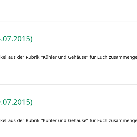
.07.2015)
i­kel aus der Rubrik “Küh­ler und Gehäu­se” für Euch zusam­men­ge
.07.2015)
i­kel aus der Rubrik “Küh­ler und Gehäu­se” für Euch zusam­men­ge