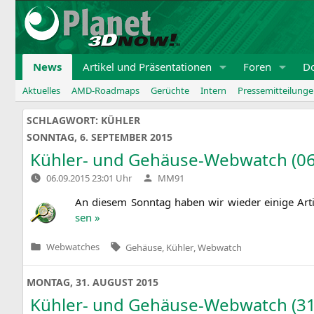
Zum
Inhalt
springen
News
Artikel und Präsentationen
Foren
D
Aktuelles
AMD-Roadmaps
Gerüchte
Intern
Pressemitteilung
SCHLAGWORT:
KÜHLER
SONNTAG, 6. SEPTEMBER 2015
Kühler- und Gehäuse-Webwatch (06
Verfasst
06.09.2015 23:01 Uhr
MM91
von
An die­sem Sonn­tag haben wir wie­der eini­ge Art
sen »
Tags:
Webwatches
Gehäuse
,
Kühler
,
Webwatch
Veröffentlicht
in
MONTAG, 31. AUGUST 2015
Kühler- und Gehäuse-Webwatch (31