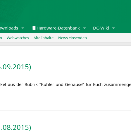
ownloads
Hardware-Datenbank
DC-Wiki
en
Webwatches
Alte Inhalte
News einsenden
.09.2015)
i­kel aus der Rubrik “Küh­ler und Gehäu­se” für Euch zusam­men­ge
.08.2015)