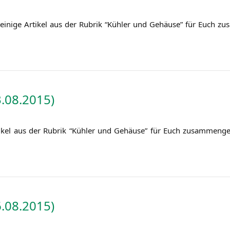
ini­ge Arti­kel aus der Rubrik “Küh­ler und Gehäu­se” für Euch zus
.08.2015)
i­kel aus der Rubrik “Küh­ler und Gehäu­se” für Euch zusam­men­ge
.08.2015)