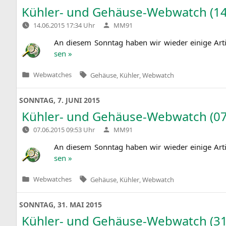
Kühler- und Gehäuse-Webwatch (14
Verfasst
14.06.2015 17:34 Uhr
MM91
von
An die­sem Sonn­tag haben wir wie­der eini­ge Art
sen »
Tags:
Webwatches
Gehäuse
,
Kühler
,
Webwatch
Veröffentlicht
in
SONNTAG, 7. JUNI 2015
Kühler- und Gehäuse-Webwatch (07
Verfasst
07.06.2015 09:53 Uhr
MM91
von
An die­sem Sonn­tag haben wir wie­der eini­ge Art
sen »
Tags:
Webwatches
Gehäuse
,
Kühler
,
Webwatch
Veröffentlicht
in
SONNTAG, 31. MAI 2015
Kühler- und Gehäuse-Webwatch (31