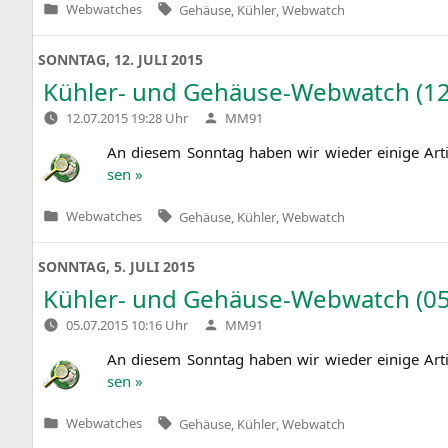
Tags:
Webwatches
Gehäuse
,
Kühler
,
Webwatch
Veröffentlicht
in
SONNTAG, 12. JULI 2015
Kühler- und Gehäuse-Webwatch (12
Verfasst
12.07.2015 19:28 Uhr
MM91
von
An die­sem Sonn­tag haben wir wie­der eini­ge Art
sen »
Tags:
Webwatches
Gehäuse
,
Kühler
,
Webwatch
Veröffentlicht
in
SONNTAG, 5. JULI 2015
Kühler- und Gehäuse-Webwatch (05
Verfasst
05.07.2015 10:16 Uhr
MM91
von
An die­sem Sonn­tag haben wir wie­der eini­ge Art
sen »
Tags:
Webwatches
Gehäuse
,
Kühler
,
Webwatch
Veröffentlicht
in