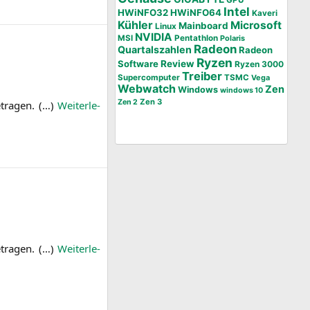
GPU
Intel
HWiNFO32
HWiNFO64
Kaveri
Kühler
Microsoft
Mainboard
Linux
NVIDIA
MSI
Pentathlon
Polaris
Radeon
Quartalszahlen
Radeon
Ryzen
Software
Review
Ryzen 3000
Treiber
Supercomputer
TSMC
Vega
Webwatch
Zen
Windows
windows 10
Zen 3
Zen 2
­tra­gen. (…)
Wei­ter­le­
­tra­gen. (…)
Wei­ter­le­