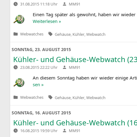
Verfasst
31.08.2015 11:18 Uhr
MM91
von
Einen Tag spä­ter als gewohnt, haben wir wie­der e
Wei­ter­le­sen »
Tags:
Webwatches
Gehäuse
,
Kühler
,
Webwatch
Veröffentlicht
in
SONNTAG, 23. AUGUST 2015
Kühler- und Gehäuse-Webwatch (23
Verfasst
23.08.2015 22:22 Uhr
MM91
von
An die­sem Sonn­tag haben wir wie­der eini­ge Art
sen »
Tags:
Webwatches
Gehäuse
,
Kühler
,
Webwatch
Veröffentlicht
in
SONNTAG, 16. AUGUST 2015
Kühler- und Gehäuse-Webwatch (16
Verfasst
16.08.2015 19:59 Uhr
MM91
von