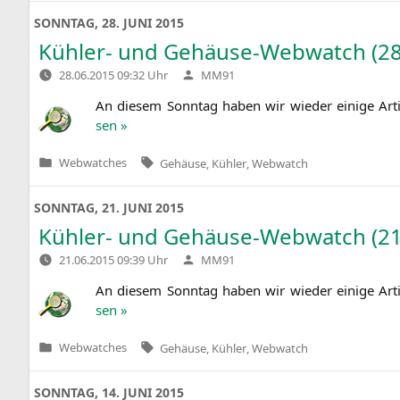
SONNTAG, 28. JUNI 2015
Kühler- und Gehäuse-Webwatch (28
Verfasst
28.06.2015 09:32 Uhr
MM91
von
An die­sem Sonn­tag haben wir wie­der eini­ge Art
sen »
Tags:
Webwatches
Gehäuse
,
Kühler
,
Webwatch
Veröffentlicht
in
SONNTAG, 21. JUNI 2015
Kühler- und Gehäuse-Webwatch (21
Verfasst
21.06.2015 09:39 Uhr
MM91
von
An die­sem Sonn­tag haben wir wie­der eini­ge Art
sen »
Tags:
Webwatches
Gehäuse
,
Kühler
,
Webwatch
Veröffentlicht
in
SONNTAG, 14. JUNI 2015