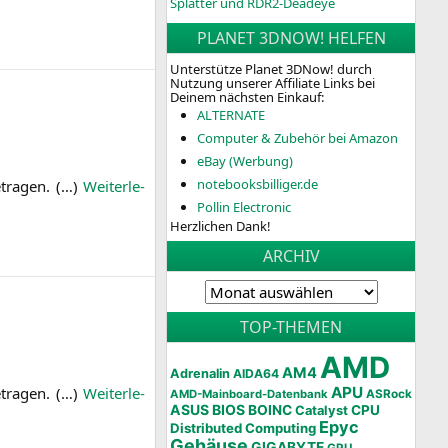
Splatter und RDR2-Deadeye
PLANET 3DNOW! HELFEN
Unterstütze Planet 3DNow! durch
Nutzung unserer Affiliate Links bei
Deinem nächsten Einkauf:
ALTERNATE
Computer & Zubehör bei Amazon
eBay (Werbung)
notebooksbilliger.de
­tra­gen. (…)
Wei­ter­le­
Pollin Electronic
Herzlichen Dank!
ARCHIV
TOP-THEMEN
AMD
AM4
Adrenalin
AIDA64
­tra­gen. (…)
Wei­ter­le­
APU
AMD-Mainboard-Datenbank
ASRock
ASUS
BIOS
BOINC
CPU
Catalyst
Epyc
Distributed Computing
Gehäuse
GIGABYTE