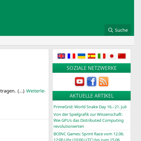
Suche
SOZIALE NETZWERKE
­tra­gen. (…)
Wei­ter­le­
AKTUELLE ARTIKEL
PrimeGrid: World Snake Day 16.–21. Juli
Von der Spielgrafik zur Wissenschaft:
Wie GPUs das Distributed Computing
revolutionierten
BOINC
Games: Sprint Race vom 12.06.
12:00 Uhr (10:00
UTC
) bis zum 15.06.