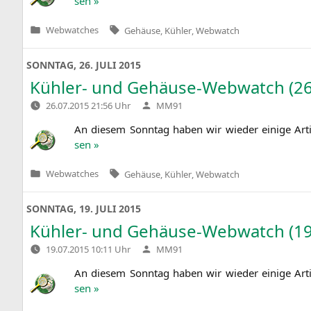
sen »
Tags:
Webwatches
Gehäuse
,
Kühler
,
Webwatch
Veröffentlicht
in
SONNTAG, 26. JULI 2015
Kühler- und Gehäuse-Webwatch (26
Verfasst
26.07.2015 21:56 Uhr
MM91
von
An die­sem Sonn­tag haben wir wie­der eini­ge Art
sen »
Tags:
Webwatches
Gehäuse
,
Kühler
,
Webwatch
Veröffentlicht
in
SONNTAG, 19. JULI 2015
Kühler- und Gehäuse-Webwatch (19
Verfasst
19.07.2015 10:11 Uhr
MM91
von
An die­sem Sonn­tag haben wir wie­der eini­ge Art
sen »