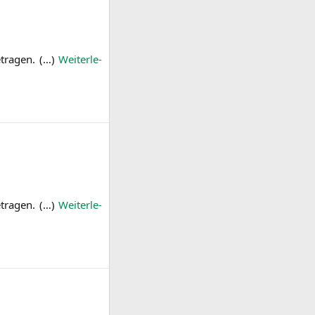
­tra­gen. (…)
Wei­ter­le­
­tra­gen. (…)
Wei­ter­le­