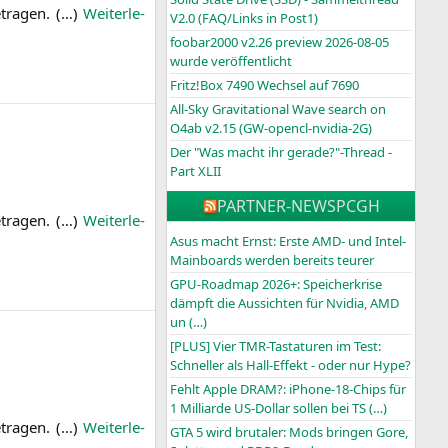
­tra­gen. (…)
Wei­ter­le­
V2.0 (FAQ/Links in Post1)
foobar2000 v2.26 preview 2026-08-05
wurde veröffentlicht
Fritz!Box 7490 Wechsel auf 7690
All-Sky Gravitational Wave search on
O4ab v2.15 (GW-opencl-nvidia-2G)
Der "Was macht ihr gerade?"-Thread -
Part XLII
PARTNER-NEWS
PCGH
­tra­gen. (…)
Wei­ter­le­
Asus macht Ernst: Erste AMD- und Intel-
Mainboards werden bereits teurer
GPU-Roadmap 2026+: Speicherkrise
dämpft die Aussichten für Nvidia, AMD
un (…)
[PLUS] Vier TMR-Tastaturen im Test:
Schneller als Hall-Effekt - oder nur Hype?
Fehlt Apple DRAM?: iPhone-18-Chips für
1 Milliarde US-Dollar sollen bei TS (…)
­tra­gen. (…)
Wei­ter­le­
GTA 5 wird brutaler: Mods bringen Gore,