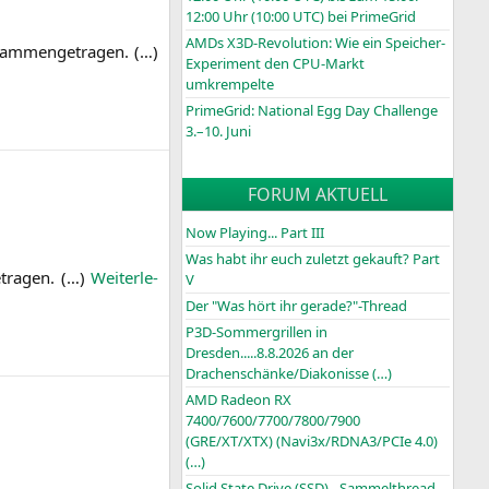
12:00 Uhr (10:00
UTC
) bei PrimeGrid
AMDs X3D-Revolution: Wie ein Speicher-
am­men­ge­tra­gen. (…)
Experiment den CPU-Markt
umkrempelte
PrimeGrid: National Egg Day Challenge
3.–10. Juni
FORUM AKTUELL
Now Playing... Part III
Was habt ihr euch zuletzt gekauft? Part
­tra­gen. (…)
Wei­ter­le­
V
Der "Was hört ihr gerade?"-Thread
P3D-Sommergrillen in
Dresden.....8.8.2026 an der
Drachenschänke/Diakonisse (…)
AMD Radeon RX
7400/7600/7700/7800/7900
(GRE/XT/XTX) (Navi3x/RDNA3/PCIe 4.0)
(…)
Solid State Drive (SSD) - Sammelthread