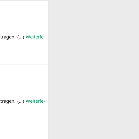
­tra­gen. (…)
Wei­ter­le­
­tra­gen. (…)
Wei­ter­le­