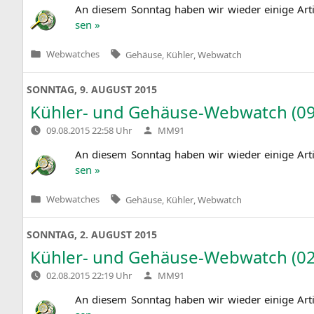
An die­sem Sonn­tag haben wir wie­der eini­ge Art
sen »
Tags:
Webwatches
Gehäuse
,
Kühler
,
Webwatch
Veröffentlicht
in
SONNTAG, 9. AUGUST 2015
Kühler- und Gehäuse-Webwatch (09
Verfasst
09.08.2015 22:58 Uhr
MM91
von
An die­sem Sonn­tag haben wir wie­der eini­ge Art
sen »
Tags:
Webwatches
Gehäuse
,
Kühler
,
Webwatch
Veröffentlicht
in
SONNTAG, 2. AUGUST 2015
Kühler- und Gehäuse-Webwatch (02
Verfasst
02.08.2015 22:19 Uhr
MM91
von
An die­sem Sonn­tag haben wir wie­der eini­ge Art