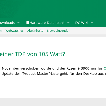
ownloads
Hardware-Datenbank
DC-Wiki
en
Webwatches
Alte Inhalte
News einsenden
einer
TDP
von 105 Watt?
f Novem­ber ver­scho­ben wur­de und der Ryzen 9 3900 nur für
O
Update der “Pro­duct Master”-Liste geht, für den Desk­top auc