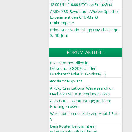
12:00 Uhr (10:00
UTC
) bei PrimeGrid
AMDs X3D-Revolution: Wie ein Speicher-
Experiment den CPU-Markt
umkrempelte
PrimeGrid: National Egg Day Challenge
3.–10. Juni
FORUM AKTUELL
P3D-Sommergrillen in
Dresden.....8.8.2026 an der
Drachenschänke/Diakonisse (…)
ecosia oder qwant
All-Sky Gravitational Wave search on
O4ab v2.15 (GW-opencl-nvidia-2G)
Alles Gute ... Geburtstage; Jubiläen;
Prüfungen usw...
Was habt ihr euch zuletzt gekauft? Part
V
Dein Router bekommt ein
Mindesthaltbarkeitsdatum