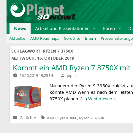
Zum
Inhalt
springen
News
Artikel und Präsentationen
Foren
D
Aktuelles
AMD-Roadmaps
Gerüchte
Intern
Pressemitteilung
SCHLAGWORT:
RYZEN 7 3750X
MITTWOCH, 16. OKTOBER 2019
Kommt ein
AMD
Ryzen 7
3750X
mit 
Verfasst
16.10.2019 19:25 Uhr
pipin
von
Nach­dem der Ryzen 9
3950X
zuletzt au
könn­te
AMD
wenn es nach dem letz­ten 
3750X
pla­nen. (…)
Wei­ter­le­sen »
Tags:
Gerüchte
AMD
,
Ryzen 3000
,
Ryzen 7 3750X
Veröffentlicht
in