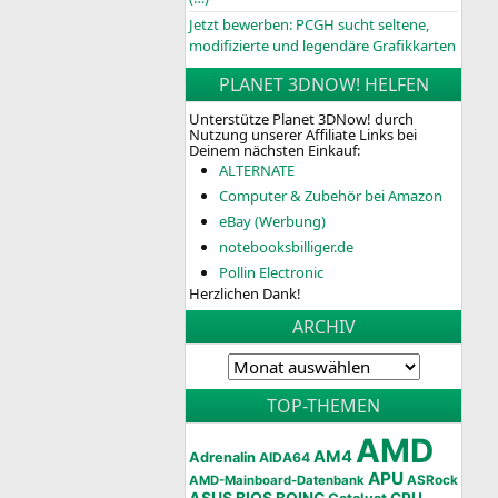
Jetzt bewerben: PCGH sucht seltene,
modifizierte und legendäre Grafikkarten
PLANET 3DNOW! HELFEN
Unterstütze Planet 3DNow! durch
Nutzung unserer Affiliate Links bei
Deinem nächsten Einkauf:
ALTERNATE
Computer & Zubehör bei Amazon
eBay (Werbung)
notebooksbilliger.de
Pollin Electronic
Herzlichen Dank!
ARCHIV
TOP-THEMEN
AMD
AM4
Adrenalin
AIDA64
APU
AMD-Mainboard-Datenbank
ASRock
ASUS
BIOS