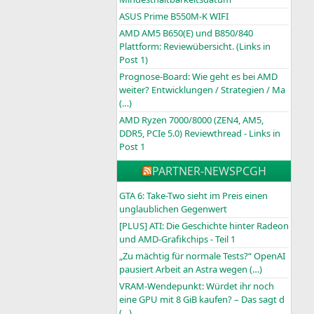
ASUS Prime B550M-K WIFI
AMD AM5 B650(E) und B850/840
Plattform: Reviewübersicht. (Links in
Post 1)
Prognose-Board: Wie geht es bei AMD
weiter? Entwicklungen / Strategien / Ma
(…)
AMD Ryzen 7000/8000 (ZEN4, AM5,
DDR5, PCIe 5.0) Reviewthread - Links in
Post 1
PARTNER-NEWS
PCGH
GTA 6: Take-Two sieht im Preis einen
unglaublichen Gegenwert
[PLUS] ATI: Die Geschichte hinter Radeon
und AMD-Grafikchips - Teil 1
„Zu mächtig für normale Tests?“ OpenAI
pausiert Arbeit an Astra wegen (…)
VRAM-Wendepunkt: Würdet ihr noch
eine GPU mit 8 GiB kaufen? – Das sagt d
(…)