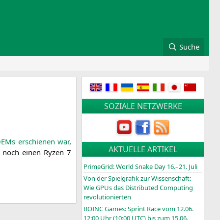
Suche
SOZIALE NETZWERKE
EMs erschie­nen war
,
AKTUELLE ARTIKEL
h noch einen Ryzen 7
PrimeGrid: World Snake Day 16.–21. Juli
Von der Spielgrafik zur Wissenschaft:
Wie GPUs das Distributed Computing
revolutionierten
BOINC
Games: Sprint Race vom 12.06.
12:00 Uhr (10:00
UTC
) bis zum 15.06.