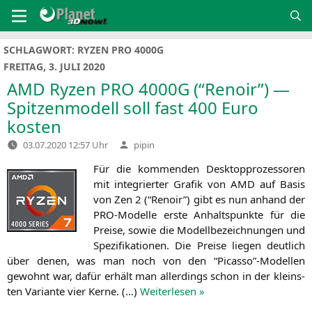
Zum
Inhalt
springen
SCHLAGWORT:
RYZEN PRO 4000G
FREITAG, 3. JULI 2020
AMD
Ryzen
PRO
4000G
(“Renoir”) —
Spitzenmodell soll fast 400 Euro
kosten
Verfasst
03.07.2020 12:57 Uhr
pipin
von
Für die kom­men­den Desk­top­pro­zes­so­ren
mit inte­grier­ter Gra­fik von
AMD
auf Basis
von Zen 2 (“Renoir”) gibt es nun anhand der
PRO-Model­le ers­te Anhalts­punk­te für die
Prei­se, sowie die Modell­be­zeich­nun­gen und
Spe­zi­fi­ka­tio­nen. Die Prei­se lie­gen deut­lich
über denen, was man noch von den “Picasso”-Modellen
gewohnt war, dafür erhält man aller­dings schon in der kleins­
ten Vari­an­te vier Ker­ne. (…)
Wei­ter­le­sen »