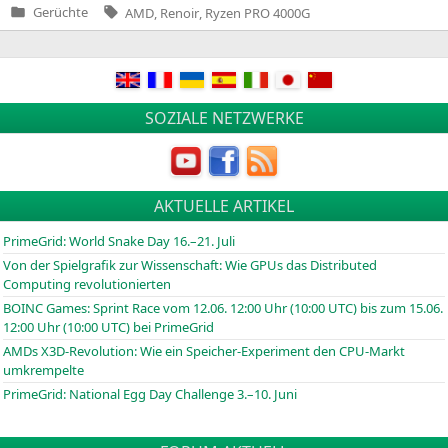
Tags:
Gerüchte
AMD
,
Renoir
,
Ryzen PRO 4000G
Veröffentlicht
in
SOZIALE NETZWERKE
AKTUELLE ARTIKEL
PrimeGrid: World Snake Day 16.–21. Juli
Von der Spielgrafik zur Wissenschaft: Wie GPUs das Distributed
Computing revolutionierten
BOINC
Games: Sprint Race vom 12.06. 12:00 Uhr (10:00
UTC
) bis zum 15.06.
12:00 Uhr (10:00
UTC
) bei PrimeGrid
AMDs X3D-Revolution: Wie ein Speicher-Experiment den CPU-Markt
umkrempelte
PrimeGrid: National Egg Day Challenge 3.–10. Juni