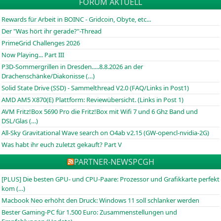
FORUM AKTUELL
Rewards für Arbeit in BOINC - Gridcoin, Obyte, etc...
Der "Was hört ihr gerade?"-Thread
PrimeGrid Challenges 2026
Now Playing... Part III
P3D-Sommergrillen in Dresden.....8.8.2026 an der
Drachenschänke/Diakonisse (…)
Solid State Drive (SSD) - Sammelthread V2.0 (FAQ/Links in Post1)
AMD AM5 X870(E) Plattform: Reviewübersicht. (Links in Post 1)
AVM Fritz!Box 5690 Pro die Fritz!Box mit Wifi 7 und 6 Ghz Band und
DSL/Glas (…)
All-Sky Gravitational Wave search on O4ab v2.15 (GW-opencl-nvidia-2G)
Was habt ihr euch zuletzt gekauft? Part V
PARTNER-NEWS
PCGH
[PLUS] Die besten GPU- und CPU-Paare: Prozessor und Grafikkarte perfekt
kom (…)
Macbook Neo erhöht den Druck: Windows 11 soll schlanker werden
Bester Gaming-PC für 1.500 Euro: Zusammenstellungen und