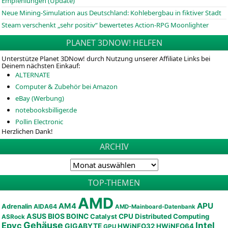
Empfehlungen (Update)
Neue Mining-Simulation aus Deutschland: Kohlebergbau in fiktiver Stadt
Steam verschenkt „sehr positiv“ bewertetes Action-RPG Moonlighter
PLANET 3DNOW! HELFEN
Unterstütze Planet 3DNow! durch Nutzung unserer Affiliate Links bei
Deinem nächsten Einkauf:
ALTERNATE
Computer & Zubehör bei Amazon
eBay (Werbung)
notebooksbilliger.de
Pollin Electronic
Herzlichen Dank!
ARCHIV
TOP-THEMEN
AMD
APU
AM4
Adrenalin
AIDA64
AMD-Mainboard-Datenbank
ASUS
BIOS
BOINC
CPU
Distributed Computing
Catalyst
ASRock
Gehäuse
Epyc
Intel
GIGABYTE
HWiNFO32
HWiNFO64
GPU