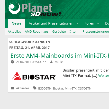
Zum
Inhalt
springen
News
Artikel und Präsentationen
Foren
D
Aktuelles
AMD-Roadmaps
Gerüchte
Intern
Pressemitteilung
SCHLAGWORT:
X370GTN
FREITAG, 21. APRIL 2017
Erste AM4-Mainboards im Mini-ITX-
Verfasst
21.04.2017 08:54 Uhr
mulle
von
Bio­star prä­sen­tiert mit 
Mini-ITX-For­mat. (…)
Wei­ter
Tags:
Aktuelles
B350GTN
,
Biostar
,
Mini-ITX
,
X370GTN
Veröffentlicht
in