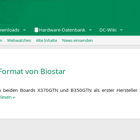
ownloads
Hardware-Datenbank
DC-Wiki
en
Webwatches
Alte Inhalte
News einsenden
Format von Biostar
den bei­den Boards
X370GTN
und
B350GTN
als ers­ter Her­stel­l
­le­sen »