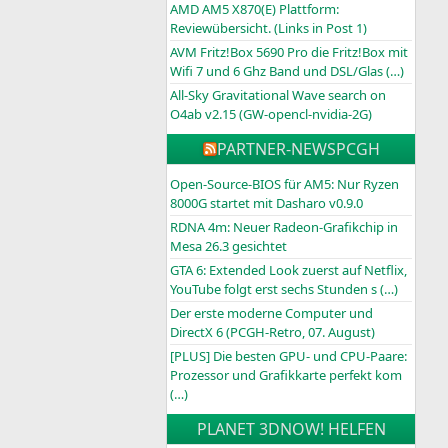
AMD AM5 X870(E) Plattform:
Reviewübersicht. (Links in Post 1)
AVM Fritz!Box 5690 Pro die Fritz!Box mit
Wifi 7 und 6 Ghz Band und DSL/Glas (…)
All-Sky Gravitational Wave search on
O4ab v2.15 (GW-opencl-nvidia-2G)
PARTNER-NEWS
PCGH
Open-Source-BIOS für AM5: Nur Ryzen
8000G startet mit Dasharo v0.9.0
RDNA 4m: Neuer Radeon-Grafikchip in
Mesa 26.3 gesichtet
GTA 6: Extended Look zuerst auf Netflix,
YouTube folgt erst sechs Stunden s (…)
Der erste moderne Computer und
DirectX 6 (PCGH-Retro, 07. August)
[PLUS] Die besten GPU- und CPU-Paare:
Prozessor und Grafikkarte perfekt kom
(…)
PLANET 3DNOW! HELFEN