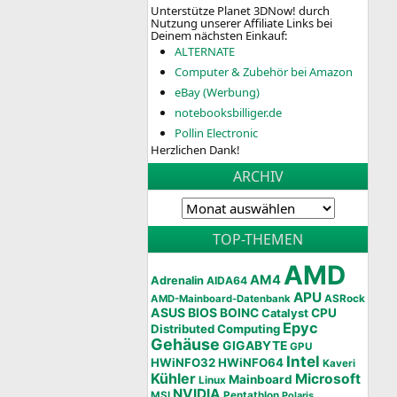
Unterstütze Planet 3DNow! durch
Nutzung unserer Affiliate Links bei
Deinem nächsten Einkauf:
ALTERNATE
Computer & Zubehör bei Amazon
eBay (Werbung)
notebooksbilliger.de
Pollin Electronic
Herzlichen Dank!
ARCHIV
TOP-THEMEN
AMD
AM4
Adrenalin
AIDA64
APU
AMD-Mainboard-Datenbank
ASRock
ASUS
BIOS
BOINC
CPU
Catalyst
Epyc
Distributed Computing
Gehäuse
GIGABYTE
GPU
Intel
HWiNFO32
HWiNFO64
Kaveri
Kühler
Microsoft
Mainboard
Linux
NVIDIA
MSI
Pentathlon
Polaris