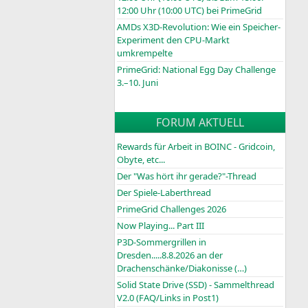
12:00 Uhr (10:00
UTC
) bei PrimeGrid
AMDs X3D-Revolution: Wie ein Speicher-
Experiment den CPU-Markt
umkrempelte
PrimeGrid: National Egg Day Challenge
3.–10. Juni
FORUM AKTUELL
Rewards für Arbeit in BOINC - Gridcoin,
Obyte, etc...
Der "Was hört ihr gerade?"-Thread
Der Spiele-Laberthread
PrimeGrid Challenges 2026
Now Playing... Part III
P3D-Sommergrillen in
Dresden.....8.8.2026 an der
Drachenschänke/Diakonisse (…)
Solid State Drive (SSD) - Sammelthread
V2.0 (FAQ/Links in Post1)