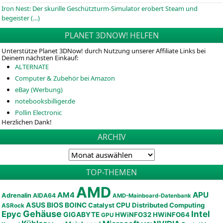
Iron Nest: Der skurille Geschützturm-Simulator erobert Steam und
begeister (…)
PLANET 3DNOW! HELFEN
Unterstütze Planet 3DNow! durch Nutzung unserer Affiliate Links bei
Deinem nächsten Einkauf:
ALTERNATE
Computer & Zubehör bei Amazon
eBay (Werbung)
notebooksbilliger.de
Pollin Electronic
Herzlichen Dank!
ARCHIV
TOP-THEMEN
AMD
APU
AM4
Adrenalin
AIDA64
AMD-Mainboard-Datenbank
ASUS
BIOS
BOINC
CPU
Distributed Computing
Catalyst
ASRock
Gehäuse
Epyc
Intel
GIGABYTE
HWiNFO32
HWiNFO64
GPU