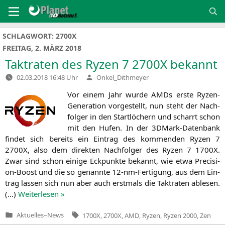
Zum
Inhalt
springen
SCHLAGWORT:
2700X
FREITAG, 2. MÄRZ 2018
Taktraten des Ryzen 7
2700X
bekannt
Verfasst
02.03.2018 16:48 Uhr
Onkel_Dithmeyer
von
Vor einem Jahr wur­de AMDs ers­te Ryzen-
Gene­ra­ti­on vor­ge­stellt, nun steht der Nach­
fol­ger in den Start­lö­chern und scharrt schon
mit den Hufen. In der 3DMark-Daten­bank
fin­det sich bereits ein Ein­trag des kom­men­den Ryzen 7
2700X
, also dem direk­ten Nach­fol­ger des Ryzen 7
1700X
.
Zwar sind schon eini­ge Eck­punk­te bekannt, wie etwa Pre­cis­i­
on-Boost und die so genann­te 12-nm-Fer­ti­gung, aus dem Ein­
trag las­sen sich nun aber auch erst­mals die Takt­ra­ten able­sen.
(…)
Wei­ter­le­sen »
Tags:
Aktuelles
–
News
1700X
,
2700X
,
AMD
,
Ryzen
,
Ryzen 2000
,
Zen
Veröffentlicht
in