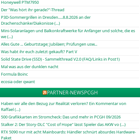
Honeywell PTM7950
Der "Was hört ihr gerade?"-Thread
P3D-Sommergrillen in Dresden.....8.8.2026 an der
Drachenschänke/Diakonisse (…)
Mini-Solaranlagen und Balkonkraftwerke für Anfänger und solche, die es
we (…)
Alles Gute ... Geburtstage; Jubiläen; Prüfungen usw...
Was habt ihr euch zuletzt gekauft? Part V
Solid State Drive (SSD) - Sammelthread V2.0 (FAQ/Links in Post1)
Mal was aus der dunklen nacht
Formula Boinc
ecosia oder qwant
PARTNER-NEWS
PCGH
Haben wir alle den Bezug zur Realität verloren? Ein Kommentar von
Raffael (…)
500 Grafikkarten im Stromcheck: Das und mehr in PCGH 09/2026
Stalker 2: Der Story-DLC "Cost of Hope" lässt Spieler das AKW vo (…)
RTX 5090 nur mit acht Mainboards: Händler schnürt absurdes Hardware-
Paket