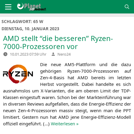
Zum
Inhalt
springen
SCHLAGWORT:
65 W
DIENSTAG, 10. JANUAR 2023
AMD
stellt “die besseren” Ryzen-
7000-Prozessoren vor
Verfasst
10.01.2023 07:59 Uhr
Nero24
von
Die neue AM5-Platt­form und die dazu
gehö­ri­gen Ryzen-7000-Pro­zes­so­ren auf
Zen-4-Basis hat
AMD
bereits im letz­ten
Herbst vor­ge­stellt. Dabei han­del­te es sich
aus­nahms­los um X‑Varianten, die am obe­ren Limit der TDP-
Klas­sen ein­ge­stuft waren. Schon bei der Markt­ein­füh­rung war
in diver­sen Reviews auf­ge­fal­len, dass die Ener­gie-Effi­zi­enz der
neu­en Zen-4-Pro­zes­so­ren mas­siv steigt, wenn man die
PPT
limi­tiert. Gestern nun hat
AMD
jene Ener­gie-Effi­zi­enz-Modell
offi­zi­ell ein­ge­führt. (…)
Wei­ter­le­sen »