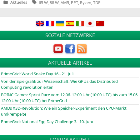
Tags:
Aktuelles
65 W
,
88 W
,
AM5
,
PPT
,
Ryzen
,
TDP
Veröffentlicht
in
SOZIALE NETZWERKE
AKTUELLE ARTIKEL
PrimeGrid: World Snake Day 16.–21. Juli
Von der Spielgrafik zur Wissenschaft: Wie GPUs das Distributed
Computing revolutionierten
BOINC
Games: Sprint Race vom 12.06. 12:00 Uhr (10:00
UTC
) bis zum 15.06.
12:00 Uhr (10:00
UTC
) bei PrimeGrid
AMDs X3D-Revolution: Wie ein Speicher-Experiment den CPU-Markt
umkrempelte
PrimeGrid: National Egg Day Challenge 3.–10. Juni
FORUM AKTUELL