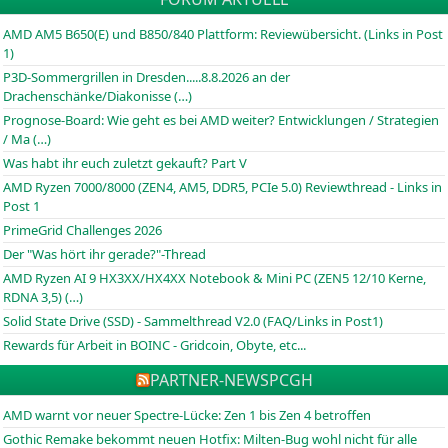
AMD AM5 B650(E) und B850/840 Plattform: Reviewübersicht. (Links in Post
1)
P3D-Sommergrillen in Dresden.....8.8.2026 an der
Drachenschänke/Diakonisse (…)
Prognose-Board: Wie geht es bei AMD weiter? Entwicklungen / Strategien
/ Ma (…)
Was habt ihr euch zuletzt gekauft? Part V
AMD Ryzen 7000/8000 (ZEN4, AM5, DDR5, PCIe 5.0) Reviewthread - Links in
Post 1
PrimeGrid Challenges 2026
Der "Was hört ihr gerade?"-Thread
AMD Ryzen AI 9 HX3XX/HX4XX Notebook & Mini PC (ZEN5 12/10 Kerne,
RDNA 3,5) (…)
Solid State Drive (SSD) - Sammelthread V2.0 (FAQ/Links in Post1)
Rewards für Arbeit in BOINC - Gridcoin, Obyte, etc...
PARTNER-NEWS
PCGH
AMD warnt vor neuer Spectre-Lücke: Zen 1 bis Zen 4 betroffen
Gothic Remake bekommt neuen Hotfix: Milten-Bug wohl nicht für alle