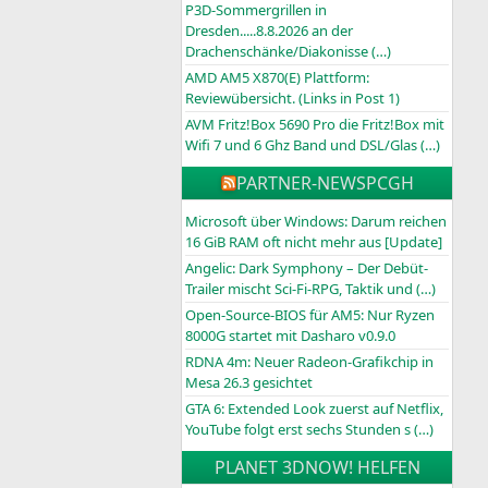
P3D-Sommergrillen in
Dresden.....8.8.2026 an der
Drachenschänke/Diakonisse (…)
AMD AM5 X870(E) Plattform:
Reviewübersicht. (Links in Post 1)
AVM Fritz!Box 5690 Pro die Fritz!Box mit
Wifi 7 und 6 Ghz Band und DSL/Glas (…)
PARTNER-NEWS
PCGH
Microsoft über Windows: Darum reichen
16 GiB RAM oft nicht mehr aus [Update]
Angelic: Dark Symphony – Der Debüt-
Trailer mischt Sci-Fi-RPG, Taktik und (…)
Open-Source-BIOS für AM5: Nur Ryzen
8000G startet mit Dasharo v0.9.0
RDNA 4m: Neuer Radeon-Grafikchip in
Mesa 26.3 gesichtet
GTA 6: Extended Look zuerst auf Netflix,
YouTube folgt erst sechs Stunden s (…)
PLANET 3DNOW! HELFEN