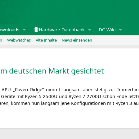
ownloads
Hardware-Datenbank
DC-Wiki
en
Webwatches
Alte Inhalte
News einsenden
am deutschen Markt gesichtet
r
APU
„Raven Ridge” nimmt lang­sam aber ste­tig zu. Immer­hin
 Gerä­te mit Ryzen 5
2500U
und Ryzen 7
2700U
schon Ende letz­te
 waren, kom­men nun lang­sam jene Kon­fi­gu­ra­tio­nen mit Ryzen 3 