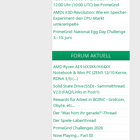
12:00 Uhr (10:00
UTC
) bei PrimeGrid
AMDs X3D-Revolution: Wie ein Speicher-
Experiment den CPU-Markt
umkrempelte
PrimeGrid: National Egg Day Challenge
3.–10. Juni
FORUM AKTUELL
AMD Ryzen AI 9 HX3XX/HX4XX
Notebook & Mini PC (ZEN5 12/10 Kerne,
RDNA 3,5) (…)
Solid State Drive (SSD) - Sammelthread
V2.0 (FAQ/Links in Post1)
Rewards für Arbeit in BOINC - Gridcoin,
Obyte, etc...
Der "Was hört ihr gerade?"-Thread
Der Spiele-Laberthread
PrimeGrid Challenges 2026
Now Playing... Part III