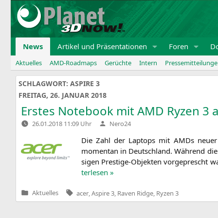
Zum
Inhalt
springen
News
Artikel und Präsentationen
Foren
D
Aktuelles
AMD-Roadmaps
Gerüchte
Intern
Pressemitteilung
SCHLAGWORT:
ASPIRE 3
FREITAG, 26. JANUAR 2018
Erstes Notebook mit
AMD
Ryzen 3 
Verfasst
26.01.2018 11:09 Uhr
Nero24
von
Die Zahl der Lap­tops mit AMDs neu­e
momen­tan in Deutsch­land. Wäh­rend die
si­gen Pres­ti­ge-Objek­ten vor­ge­prescht
ter­le­sen »
Tags:
Aktuelles
acer
,
Aspire 3
,
Raven Ridge
,
Ryzen 3
Veröffentlicht
in