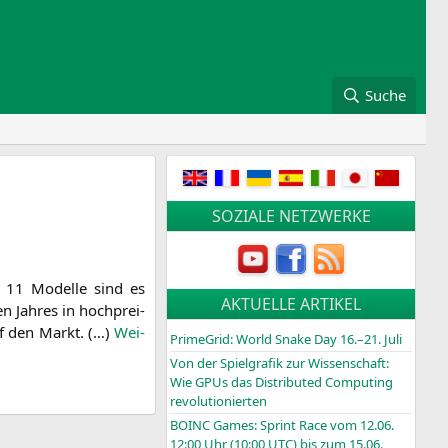
Suche
SOZIALE NETZWERKE
 11 Model­le sind es
AKTUELLE ARTIKEL
n Jah­res in hoch­prei­
auf den Markt. (…)
Wei­
PrimeGrid: World Snake Day 16.–21. Juli
Von der Spielgrafik zur Wissenschaft:
Wie GPUs das Distributed Computing
revolutionierten
BOINC
Games: Sprint Race vom 12.06.
12:00 Uhr (10:00
UTC
) bis zum 15.06.