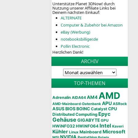
Unterstütze Planet 3DNow! durch
Nutzung unserer Affiliate Links bei
Deinem nächsten Einkauf:
ALTERNATE
Computer & Zubehör bei Amazon
eBay (Werbung)
notebooksbilliger.de
Pollin Electronic
Herzlichen Dank!
ARCHIV
TOP-THEMEN
AMD
AM4
Adrenalin
AIDA64
APU
AMD-Mainboard-Datenbank
ASRock
ASUS
BIOS
BOINC
CPU
Catalyst
Epyc
Distributed Computing
Gehäuse
GIGABYTE
GPU
Intel
HWiNFO32
HWiNFO64
Kaveri
Kühler
Microsoft
Mainboard
Linux
NVIDIA
MSI
Pentathlon
Polaris