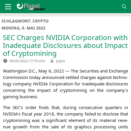
Zum
Inhalt
springen
SCHLAGWORT:
CRYPTO
MONTAG, 9. MAI 2022
SEC
Charges
NVIDIA
Corporation with
Inadequate Disclosures about Impact
of Cryptomining
Verfasst
09.05.2022 17:19 Uhr
pipin
von
Washing­ton D.C., May 6, 2022 — The Secu­ri­ties and Exch­an­ge
Com­mis­si­on today announ­ced sett­led char­ges against tech­no­
lo­gy com­pa­ny
NVIDIA
Cor­po­ra­ti­on for ina­de­qua­te dis­clo­sures
con­cer­ning the impact of cryp­to­mi­ning on the company’s
gam­ing business.
The
SEC
’s order finds that, during con­se­cu­ti­ve quar­ters in
NVIDIA
’s fis­cal year 2018, the com­pa­ny fai­led to dis­c­lo­se that
cryp­to­mi­ning was a signi­fi­cant ele­ment of its mate­ri­al reve­
nue growth from the sale of its gra­phics pro­ces­sing units