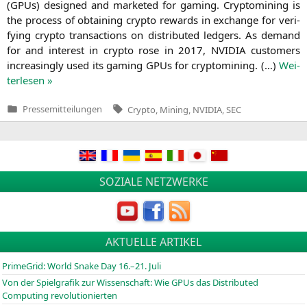
(GPUs) desi­gned and mar­ke­ted for gam­ing. Cryp­to­mi­ning is
the pro­cess of obtai­ning cryp­to rewards in exch­an­ge for veri­
fy­ing cryp­to tran­sac­tions on dis­tri­bu­ted led­gers. As demand
for and inte­rest in cryp­to rose in 2017,
NVIDIA
cus­to­mers
incre­asing­ly used its gam­ing GPUs for cryp­to­mi­ning. (…)
Wei­
ter­le­sen »
Tags:
Pressemitteilungen
Crypto
,
Mining
,
NVIDIA
,
SEC
Veröffentlicht
in
SOZIALE NETZWERKE
AKTUELLE ARTIKEL
PrimeGrid: World Snake Day 16.–21. Juli
Von der Spielgrafik zur Wissenschaft: Wie GPUs das Distributed
Computing revolutionierten