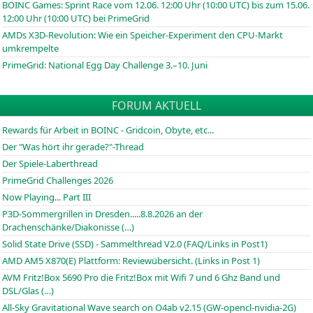
BOINC
Games: Sprint Race vom 12.06. 12:00 Uhr (10:00
UTC
) bis zum 15.06.
12:00 Uhr (10:00
UTC
) bei PrimeGrid
AMDs X3D-Revolution: Wie ein Speicher-Experiment den CPU-Markt
umkrempelte
PrimeGrid: National Egg Day Challenge 3.–10. Juni
FORUM AKTUELL
Rewards für Arbeit in BOINC - Gridcoin, Obyte, etc...
Der "Was hört ihr gerade?"-Thread
Der Spiele-Laberthread
PrimeGrid Challenges 2026
Now Playing... Part III
P3D-Sommergrillen in Dresden.....8.8.2026 an der
Drachenschänke/Diakonisse (…)
Solid State Drive (SSD) - Sammelthread V2.0 (FAQ/Links in Post1)
AMD AM5 X870(E) Plattform: Reviewübersicht. (Links in Post 1)
AVM Fritz!Box 5690 Pro die Fritz!Box mit Wifi 7 und 6 Ghz Band und
DSL/Glas (…)
All-Sky Gravitational Wave search on O4ab v2.15 (GW-opencl-nvidia-2G)