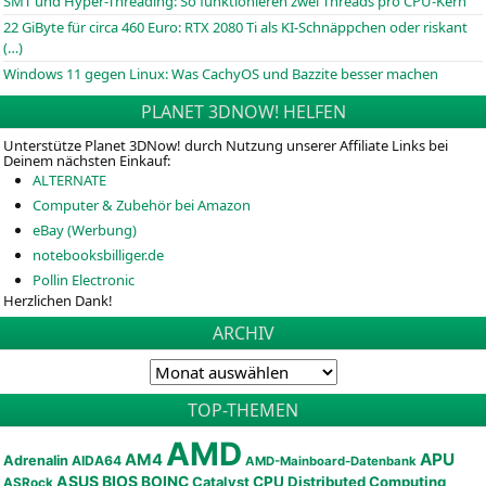
SMT und Hyper-Threading: So funktionieren zwei Threads pro CPU-Kern
22 GiByte für circa 460 Euro: RTX 2080 Ti als KI-Schnäppchen oder riskant
(…)
Windows 11 gegen Linux: Was CachyOS und Bazzite besser machen
PLANET 3DNOW! HELFEN
Unterstütze Planet 3DNow! durch Nutzung unserer Affiliate Links bei
Deinem nächsten Einkauf:
ALTERNATE
Computer & Zubehör bei Amazon
eBay (Werbung)
notebooksbilliger.de
Pollin Electronic
Herzlichen Dank!
ARCHIV
TOP-THEMEN
AMD
APU
AM4
Adrenalin
AIDA64
AMD-Mainboard-Datenbank
ASUS
BIOS
BOINC
CPU
Distributed Computing
Catalyst
ASRock