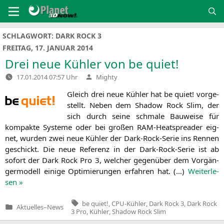
Zum
Inhalt
springen
SCHLAGWORT:
DARK ROCK 3
FREITAG, 17. JANUAR 2014
Drei neue Kühler von be quiet!
Verfasst
17.01.2014 07:57 Uhr
Mighty
von
Gleich drei neue Küh­ler hat be quiet! vor­ge­
stellt. Neben dem Shadow Rock Slim, der
sich durch sei­ne schma­le Bau­wei­se für
kom­pak­te Sys­te­me oder bei gro­ßen RAM-Heat­s­prea­der eig­
net, wur­den zwei neue Küh­ler der Dark-Rock-Serie ins Ren­nen
geschickt. Die neue Refe­renz in der Dark-Rock-Serie ist ab
sofort der Dark Rock Pro 3, wel­cher gegen­über dem Vor­gän­
ger­mo­dell eini­ge Opti­mie­run­gen erfah­ren hat. (…)
Wei­ter­le­
sen »
Tags:
be quiet!
,
CPU-Kühler
,
Dark Rock 3
,
Dark Rock
Aktuelles
–
News
Veröffentlicht
3 Pro
,
Kühler
,
Shadow Rock Slim
in