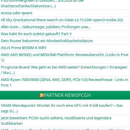
P3D-Sommergrillen in Dresden.....8.8.2026 an der
Drachenschänke/Diakonisse (…)
ecosia oder qwant
All-Sky Gravitational Wave search on O4ab v2.15 (GW-opencl-nvidia-2G)
Alles Gute ... Geburtstage; Jubiläen; Prüfungen usw...
Was habt ihr euch zuletzt gekauft? Part V
Dein Router bekommt ein Mindesthaltbarkeitsdatum
ASUS Prime B550M-K WIFI
AMD AM5 B650(E) und B850/840 Plattform: Reviewübersicht. (Links in Post
1)
Prognose-Board: Wie geht es bei AMD weiter? Entwicklungen / Strategien
/ Ma (…)
AMD Ryzen 7000/8000 (ZEN4, AM5, DDR5, PCIe 5.0) Reviewthread - Links in
Post 1
PARTNER-NEWS
PCGH
VRAM-Wendepunkt: Würdet ihr noch eine GPU mit 8 GiB kaufen? – Das
sagt d (…)
Jetzt bewerben: PCGH sucht seltene, modifizierte und legendäre
Grafikkarten