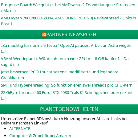
Prognose-Board: Wie geht es bei AMD weiter? Entwicklungen / Strategien
/ Ma (…)
AMD Ryzen 7000/8000 (ZEN4, AM5, DDR5, PCIe 5.0) Reviewthread - Links in
Post 1
PARTNER-NEWS
PCGH
„Zu mächtig für normale Tests?“ OpenAI pausiert Arbeit an Astra wegen
(…)
VRAM-Wendepunkt: Würdet ihr noch eine GPU mit 8 GiB kaufen? – Das
sagt d (…)
Jetzt bewerben: PCGH sucht seltene, modifizierte und legendäre
Grafikkarten
SMT und Hyper-Threading: So funktionieren zwei Threads pro CPU-Kern
22 GiByte für circa 460 Euro: RTX 2080 Ti als KI-Schnäppchen oder riskant
(…)
PLANET 3DNOW! HELFEN
Unterstütze Planet 3DNow! durch Nutzung unserer Affiliate Links bei
Deinem nächsten Einkauf:
ALTERNATE
Computer & Zubehör bei Amazon