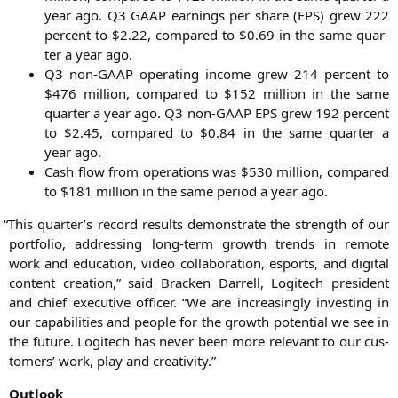
year ago.
Q3
GAAP
ear­nings per share (
EPS
) grew 222
per­cent to $2.22, com­pared to $0.69 in the same quar­
ter a year ago.
Q3
non-GAAP ope­ra­ting inco­me grew 214 per­cent to
$476 mil­li­on, com­pared to $152 mil­li­on in the same
quar­ter a year ago.
Q3
non-GAAP
EPS
grew 192 per­cent
to $2.45, com­pared to $0.84 in the same quar­ter a
year ago.
Cash flow from ope­ra­ti­ons was $530 mil­li­on, com­pared
to $181 mil­li­on in the same peri­od a year ago.
“
This quarter’s record results demons­tra­te the strength of our
port­fo­lio, addres­sing long-term growth trends in remo­te
work and edu­ca­ti­on, video col­la­bo­ra­ti­on, esports, and digi­tal
con­tent crea­ti­on,” said Bra­cken Dar­rell, Logi­tech pre­si­dent
and chief exe­cu­ti­ve offi­cer. “We are incre­asing­ly inves­t­ing in
our capa­bi­li­ties and peo­p­le for the growth poten­ti­al we see in
the future. Logi­tech has never been more rele­vant to our cus­
to­mers’ work, play and creativity.”
Out­look