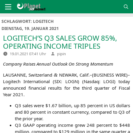
Zum
Inhalt
springen
SCHLAGWORT:
LOGITECH
DIENSTAG, 19. JANUAR 2021
LOGITECH
’S
Q3
SALES
GROW
85%,
OPERATING
INCOME
TRIPLES
Verfasst
19.01.2021 07:41 Uhr
pipin
von
Com­pa­ny Rai­ses Annu­al Out­look On Strong Momentum
LAUSANNE
, Switz­er­land
NEWARK
, Calif.–(
BUSINESS
WIRE
)–
&
Logi­tech Inter­na­tio­nal (
SIX
:
LOGN
) (Nasdaq:
LOGI
) today
announ­ced finan­cial results for the third quar­ter of Fis­cal
Year 2021.
Q3
sales were $1.67 bil­li­on, up 85 per­cent in
US
dol­lars
and 80 per­cent in con­stant cur­ren­cy, com­pared to
Q3
of
the pri­or year.
Q3
GAAP
ope­ra­ting inco­me grew 248 per­cent to $448
mil­li­on, com­pared to $129 mil­li­on in the same quar­ter a