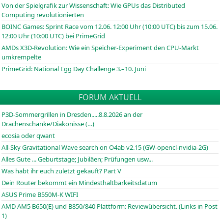
Von der Spielgrafik zur Wissenschaft: Wie GPUs das Distributed
Computing revolutionierten
BOINC
Games: Sprint Race vom 12.06. 12:00 Uhr (10:00
UTC
) bis zum 15.06.
12:00 Uhr (10:00
UTC
) bei PrimeGrid
AMDs X3D-Revolution: Wie ein Speicher-Experiment den CPU-Markt
umkrempelte
PrimeGrid: National Egg Day Challenge 3.–10. Juni
FORUM AKTUELL
P3D-Sommergrillen in Dresden.....8.8.2026 an der
Drachenschänke/Diakonisse (…)
ecosia oder qwant
All-Sky Gravitational Wave search on O4ab v2.15 (GW-opencl-nvidia-2G)
Alles Gute ... Geburtstage; Jubiläen; Prüfungen usw...
Was habt ihr euch zuletzt gekauft? Part V
Dein Router bekommt ein Mindesthaltbarkeitsdatum
ASUS Prime B550M-K WIFI
AMD AM5 B650(E) und B850/840 Plattform: Reviewübersicht. (Links in Post
1)