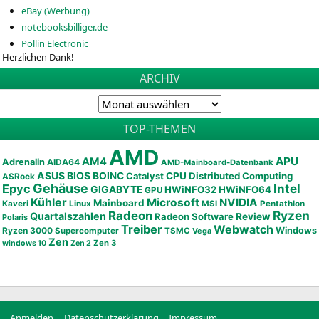
eBay (Werbung)
notebooksbilliger.de
Pollin Electronic
Herzlichen Dank!
ARCHIV
TOP-THEMEN
AMD
APU
AM4
Adrenalin
AIDA64
AMD-Mainboard-Datenbank
ASUS
BIOS
BOINC
CPU
Distributed Computing
Catalyst
ASRock
Gehäuse
Epyc
Intel
GIGABYTE
HWiNFO32
HWiNFO64
GPU
Kühler
Microsoft
NVIDIA
Mainboard
Kaveri
Linux
MSI
Pentathlon
Ryzen
Radeon
Quartalszahlen
Radeon Software
Review
Polaris
Treiber
Webwatch
Ryzen 3000
Windows
Supercomputer
TSMC
Vega
Zen
Zen 3
windows 10
Zen 2
Anmelden
Datenschutzerklärung
Impressum