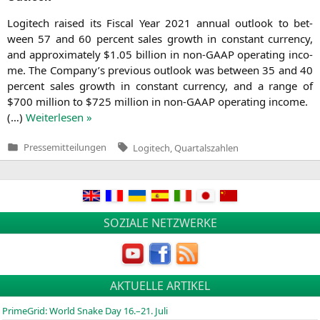
Logi­tech rai­sed its Fis­cal Year 2021 annu­al out­look to bet­
ween 57 and 60 per­cent sales growth in con­stant cur­ren­cy,
and appro­xi­m­ate­ly $1.05 bil­li­on in non-GAAP ope­ra­ting inco­
me. The Company’s pre­vious out­look was bet­ween 35 and 40
per­cent sales growth in con­stant cur­ren­cy, and a ran­ge of
$700 mil­li­on to $725 mil­li­on in non-GAAP ope­ra­ting income.
(…)
Wei­ter­le­sen »
Tags:
Pressemitteilungen
Logitech
,
Quartalszahlen
Veröffentlicht
in
SOZIALE NETZWERKE
AKTUELLE ARTIKEL
PrimeGrid: World Snake Day 16.–21. Juli