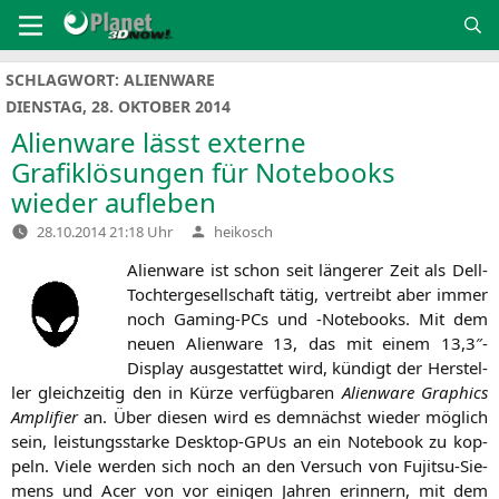
Zum
Inhalt
springen
SCHLAGWORT:
ALIENWARE
DIENSTAG, 28. OKTOBER 2014
Alienware lässt externe
Grafiklösungen für Notebooks
wieder aufleben
Verfasst
28.10.2014 21:18 Uhr
heikosch
von
Ali­en­wa­re ist schon seit län­ge­rer Zeit als Dell-
Toch­ter­ge­sell­schaft tätig, ver­treibt aber immer
noch Gam­ing-PCs und ‑Note­books. Mit dem
neu­en Ali­en­wa­re 13, das mit einem 13,3″-
Display aus­ge­stat­tet wird, kün­digt der Her­stel­
ler gleich­zei­tig den in Kür­ze ver­füg­ba­ren
Ali­en­wa­re Gra­phics
Ampli­fier
an. Über die­sen wird es dem­nächst wie­der mög­lich
sein, leis­tungs­star­ke Desk­top-GPUs an ein Note­book zu kop­
peln. Vie­le wer­den sich noch an den Ver­such von Fuji­tsu-Sie­
mens und Acer von vor eini­gen Jah­ren erin­nern, mit dem