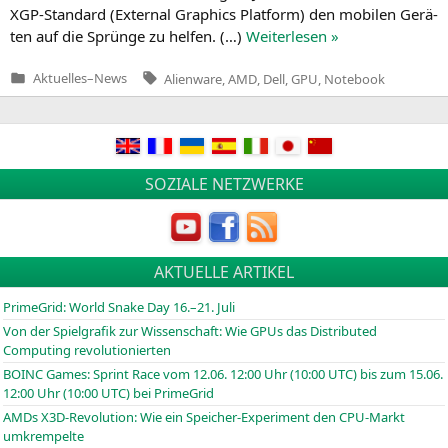
XGP-Stan­dard (Exter­nal Gra­phics Plat­form) den mobi­len Gerä­
ten auf die Sprün­ge zu hel­fen. (…)
Wei­ter­le­sen »
Tags:
Aktuelles
–
News
Alienware
,
AMD
,
Dell
,
GPU
,
Notebook
Veröffentlicht
in
SOZIALE NETZWERKE
AKTUELLE ARTIKEL
PrimeGrid: World Snake Day 16.–21. Juli
Von der Spielgrafik zur Wissenschaft: Wie GPUs das Distributed
Computing revolutionierten
BOINC
Games: Sprint Race vom 12.06. 12:00 Uhr (10:00
UTC
) bis zum 15.06.
12:00 Uhr (10:00
UTC
) bei PrimeGrid
AMDs X3D-Revolution: Wie ein Speicher-Experiment den CPU-Markt
umkrempelte