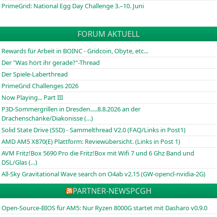
PrimeGrid: National Egg Day Challenge 3.–10. Juni
FORUM AKTUELL
Rewards für Arbeit in BOINC - Gridcoin, Obyte, etc...
Der "Was hört ihr gerade?"-Thread
Der Spiele-Laberthread
PrimeGrid Challenges 2026
Now Playing... Part III
P3D-Sommergrillen in Dresden.....8.8.2026 an der
Drachenschänke/Diakonisse (…)
Solid State Drive (SSD) - Sammelthread V2.0 (FAQ/Links in Post1)
AMD AM5 X870(E) Plattform: Reviewübersicht. (Links in Post 1)
AVM Fritz!Box 5690 Pro die Fritz!Box mit Wifi 7 und 6 Ghz Band und
DSL/Glas (…)
All-Sky Gravitational Wave search on O4ab v2.15 (GW-opencl-nvidia-2G)
PARTNER-NEWS
PCGH
Open-Source-BIOS für AM5: Nur Ryzen 8000G startet mit Dasharo v0.9.0