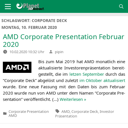
Zum
Inhalt
springen
SCHLAGWORT:
CORPORATE DECK
MONTAG, 10. FEBRUAR 2020
AMD
Corporate Presentation Februar
2020
Verfasst
10.02.2020 10:32 Uhr
pipin
von
Bis zum Mai 2019 hat
AMD
monat­lich eine
aktua­li­sier­te Inves­to­ren­prä­sen­ta­ti­on bereit­
ge­stellt, die im
let­zen Sep­tem­ber
durch das
“Cor­po­ra­te Deck” abge­löst und zuletzt
im Okto­ber aktua­li­siert
wur­de. Eine neue Fas­sung mit den Daten bis zum Febru­ar
2020 wur­de nun von
AMD
unter dem Namen “Cor­po­ra­te Pre­
sen­ta­ti­on” ver­öf­fent­licht. (…)
Wei­ter­le­sen »
Tags:
AMD
,
Corporate Deck
,
Investor
Corporate Presentation
Veröffentlicht
AMD
Präsentation
in