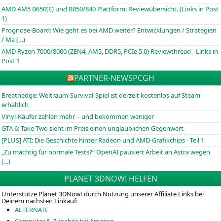
AMD AM5 B650(E) und B850/840 Plattform: Reviewübersicht. (Links in Post
1)
Prognose-Board: Wie geht es bei AMD weiter? Entwicklungen / Strategien
/ Ma (…)
AMD Ryzen 7000/8000 (ZEN4, AM5, DDR5, PCIe 5.0) Reviewthread - Links in
Post 1
PARTNER-NEWS
PCGH
Breathedge: Weltraum-Survival-Spiel ist derzeit kostenlos auf Steam
erhältlich
Vinyl-Käufer zahlen mehr – und bekommen weniger
GTA 6: Take-Two sieht im Preis einen unglaublichen Gegenwert
[PLUS] ATI: Die Geschichte hinter Radeon und AMD-Grafikchips - Teil 1
„Zu mächtig für normale Tests?“ OpenAI pausiert Arbeit an Astra wegen
(…)
PLANET 3DNOW! HELFEN
Unterstütze Planet 3DNow! durch Nutzung unserer Affiliate Links bei
Deinem nächsten Einkauf:
ALTERNATE