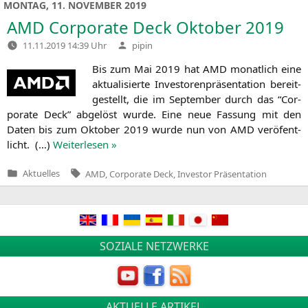
MONTAG, 11. NOVEMBER 2019
AMD
Corporate Deck Oktober 2019
Verfasst
11.11.2019 14:39 Uhr
pipin
von
Bis zum Mai 2019 hat
AMD
monat­lich eine
aktua­li­sier­te Inves­to­ren­prä­sen­ta­ti­on bereit­
ge­stellt, die im Sep­tem­ber durch das “Cor­
po­ra­te Deck” abge­löst wur­de. Eine neue Fas­sung mit den
Daten bis zum Okto­ber 2019 wur­de nun von
AMD
ver­öfent­
licht. (…)
Wei­ter­le­sen »
Tags:
Aktuelles
AMD
,
Corporate Deck
,
Investor Präsentation
Veröffentlicht
in
SOZIALE NETZWERKE
AKTUELLE ARTIKEL