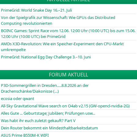
PrimeGrid: World Snake Day 16.–21. Juli
Von der Spielgrafik zur Wissenschaft: Wie GPUs das Distributed
Computing revolutionierten
BOINC
Games: Sprint Race vom 12.06. 12:00 Uhr (10:00
UTC
) bis zum 15.06.
12:00 Uhr (10:00
UTC
) bei PrimeGrid
AMDs X3D-Revolution: Wie ein Speicher-Experiment den CPU-Markt
umkrempelte
PrimeGrid: National Egg Day Challenge 3.–10. Juni
FORUM AKTUELL
P3D-Sommergrillen in Dresden.....8.8.2026 an der
Drachenschänke/Diakonisse (…)
ecosia oder qwant
All-Sky Gravitational Wave search on O4ab v2.15 (GW-opencl-nvidia-2G)
Alles Gute ... Geburtstage; Jubiläen; Prüfungen usw...
Was habt ihr euch zuletzt gekauft? Part V
Dein Router bekommt ein Mindesthaltbarkeitsdatum
ASUS Prime B550M-K WIFI