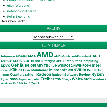
Computer & Zubehör bei Amazon
eBay (Werbung)
notebooksbilliger.de
Pollin Electronic
Herzlichen Dank!
ARCHIV
TOP-THEMEN
AMD
APU
AM4
Adrenalin
AIDA64
AMD-Mainboard-Datenbank
ASUS
BIOS
BOINC
CPU
Distributed Computing
Catalyst
ASRock
Gehäuse
Epyc
Intel
GIGABYTE
HWiNFO32
HWiNFO64
GPU
Kühler
Microsoft
NVIDIA
Mainboard
Kaveri
Linux
MSI
Pentathlon
Ryzen
Radeon
Quartalszahlen
Radeon Software
Review
Polaris
Treiber
Webwatch
Ryzen 3000
Windows
Supercomputer
TSMC
Vega
Zen
Zen 3
windows 10
Zen 2