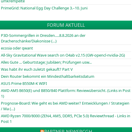
umkrempelte
PrimeGrid: National Egg Day Challenge 3.–10. Juni
FORUM AKTUELL
P3D-Sommergrillen in Dresden.....8.8.2026 an der
Drachenschänke/Diakonisse (…)
ecosia oder qwant
All-Sky Gravitational Wave search on O4ab v2.15 (GW-opencl-nvidia-2G)
Alles Gute ... Geburtstage; Jubiläen; Prüfungen usw...
Was habt ihr euch zuletzt gekauft? Part V
Dein Router bekommt ein Mindesthaltbarkeitsdatum
ASUS Prime B550M-K WIFI
AMD AM5 B650(E) und B850/840 Plattform: Reviewübersicht. (Links in Post
1)
Prognose-Board: Wie geht es bei AMD weiter? Entwicklungen / Strategien
/ Ma (…)
AMD Ryzen 7000/8000 (ZEN4, AM5, DDR5, PCIe 5.0) Reviewthread - Links in
Post 1
PARTNER-NEWS
PCGH