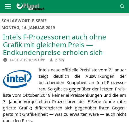
Zum
Inhalt
springen
SCHLAGWORT:
F-SERIE
MONTAG, 14. JANUAR 2019
Intels F‑Prozessoren auch ohne
Grafik mit gleichem Preis —
Endkundenpreise erholen sich
Verfasst
14.01.2019 16:39 Uhr
pipin
von
Intels neue offi­zi­el­le Preis­lis­te vom 7. Janu­ar
zeigt deut­lich die Aus­wir­kun­gen der
bestehen­den Knapp­heit an Intel-Pro­zes­so­
ren. So gibt es gegen­über der letz­ten Preis­
lis­te vom Okto­ber 2018 kei­ner­lei Preis­sen­kun­gen und die am
7. Janu­ar vor­ge­stell­ten Pro­zes­so­ren der F‑Serie (ohne inte­
grier­te Gra­fik) dif­fe­ren­zie­ren sich gegen­über ihren Gegen­
parts mit Gra­fik­ein­heit — was zu erwar­ten wäre — auch nicht
über den Preis.