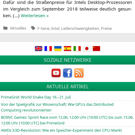
Dafür sind die Stra­ßen­prei­se für Intels Desk­top-Pro­zes­so­ren
im Ver­gleich zum Sep­tem­ber 2018 teil­wei­se deut­lich gesun­
ken. (…)
Wei­ter­le­sen »
Tags:
Aktuelles
F-Serie
,
Intel
,
Lieferschwierigkeiten
,
Preise
Veröffentlicht
in
SOZIALE NETZWERKE
AKTUELLE ARTIKEL
PrimeGrid: World Snake Day 16.–21. Juli
Von der Spielgrafik zur Wissenschaft: Wie GPUs das Distributed
Computing revolutionierten
BOINC
Games: Sprint Race vom 12.06. 12:00 Uhr (10:00
UTC
) bis zum 15.06.
12:00 Uhr (10:00
UTC
) bei PrimeGrid
AMDs X3D-Revolution: Wie ein Speicher-Experiment den CPU-Markt