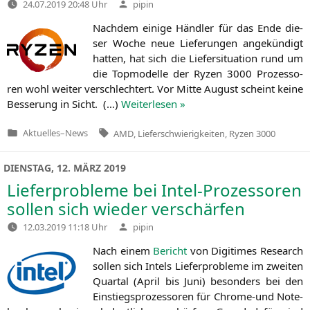
Verfasst
24.07.2019 20:48 Uhr
pipin
von
Nach­dem eini­ge Händ­ler für das Ende die­
ser Woche neue Lie­fe­run­gen ange­kün­digt
hat­ten, hat sich die Lie­fer­si­tua­ti­on rund um
die Top­mo­del­le der Ryzen 3000 Pro­zes­so­
ren wohl wei­ter ver­schlech­tert. Vor Mit­te August scheint kei­ne
Bes­se­rung in Sicht. (…)
Wei­ter­le­sen »
Tags:
Aktuelles
–
News
AMD
,
Lieferschwierigkeiten
,
Ryzen 3000
Veröffentlicht
in
DIENSTAG, 12. MÄRZ 2019
Lieferprobleme bei Intel-Prozessoren
sollen sich wieder verschärfen
Verfasst
12.03.2019 11:18 Uhr
pipin
von
Nach einem
Bericht
von Digi­ti­mes Rese­arch
sol­len sich Intels Lie­fer­pro­ble­me im zwei­ten
Quar­tal (April bis Juni) beson­ders bei den
Ein­stiegs­pro­zes­so­ren für Chro­me-und Note­