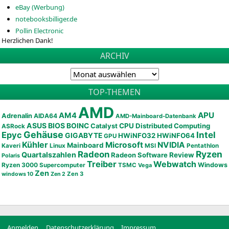
eBay (Werbung)
notebooksbilliger.de
Pollin Electronic
Herzlichen Dank!
ARCHIV
TOP-THEMEN
AMD
APU
AM4
Adrenalin
AIDA64
AMD-Mainboard-Datenbank
ASUS
BIOS
BOINC
CPU
Distributed Computing
Catalyst
ASRock
Gehäuse
Epyc
Intel
GIGABYTE
HWiNFO32
HWiNFO64
GPU
Kühler
Microsoft
NVIDIA
Mainboard
Kaveri
Linux
MSI
Pentathlon
Ryzen
Radeon
Quartalszahlen
Radeon Software
Review
Polaris
Treiber
Webwatch
Ryzen 3000
Windows
Supercomputer
TSMC
Vega
Zen
Zen 3
windows 10
Zen 2
Anmelden
Datenschutzerklärung
Impressum