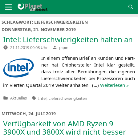
Zum
Inhalt
springen
SCHLAGWORT:
LIEFERSCHWIERIGKEITEN
DONNERSTAG, 21. NOVEMBER 2019
Intel: Lieferschwierigkeiten halten an
Verfasst
21.11.2019 00:08 Uhr
pipin
von
In einem offe­nen Brief an Kun­den und Part­
ner hat Chip­her­stel­ler Intel klar gestellt,
dass trotz aller Bemü­hun­gen die eige­nen
Lie­fer­schwie­rig­kei­ten bei Pro­zes­so­ren auch
im vier­ten Quar­tal 2019 wei­ter anhal­ten. (…)
Wei­ter­le­sen »
Tags:
Aktuelles
Intel
,
Lieferschwierigkeiten
Veröffentlicht
in
MITTWOCH, 24. JULI 2019
Verfügbarkeit von
AMD
Ryzen 9
3900X
und
3800X
wird nicht besser