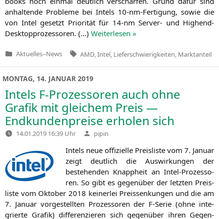
books noch ein­mal deut­lich ver­schär­fen. Grund dafür sind
anhal­ten­de Pro­ble­me bei Intels 10-nm-Fer­ti­gung, sowie die
von Intel gesetzt Prio­ri­tät für 14-nm Ser­ver- und Hig­hend-
Desk­top­pro­zes­so­ren. (…)
Wei­ter­le­sen »
Tags:
Aktuelles
–
News
AMD
,
Intel
,
Lieferschwierigkeiten
,
Marktanteil
Veröffentlicht
in
MONTAG, 14. JANUAR 2019
Intels F‑Prozessoren auch ohne
Grafik mit gleichem Preis —
Endkundenpreise erholen sich
Verfasst
14.01.2019 16:39 Uhr
pipin
von
Intels neue offi­zi­el­le Preis­lis­te vom 7. Janu­ar
zeigt deut­lich die Aus­wir­kun­gen der
bestehen­den Knapp­heit an Intel-Pro­zes­so­
ren. So gibt es gegen­über der letz­ten Preis­
lis­te vom Okto­ber 2018 kei­ner­lei Preis­sen­kun­gen und die am
7. Janu­ar vor­ge­stell­ten Pro­zes­so­ren der F‑Serie (ohne inte­
grier­te Gra­fik) dif­fe­ren­zie­ren sich gegen­über ihren Gegen­