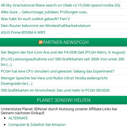
All-Sky Gravitational Wave search on O4ab v2.15 (GW-opencl-nvidia-2G)
Alles Gute ... Geburtstage; Jubiläen; Prüfungen usw...
Was habt ihr euch zuletzt gekauft? Part V
Dein Router bekommt ein Mindesthaltbarkeitsdatum
ASUS Prime B550M-K WIFI
PARTNER-NEWS
PCGH
Der Beginn der Dot-Com-Ära und der P4-DDR-Zeit (PCGH-Retro, 9. August)
[PLUS] Leistungsaufnahme von 500 Grafikkarten seit 2009: Von unter 200
bis (…)
PCGH hat eine CPU simuliert und getestet: Gelang das Experiment?
Weniger Speicher bei Vera und Rubin Ultra? Nvidia widerspricht
Downgrade-Ge (…)
500 Grafikkarten im Stromcheck: Das und mehr in PCGH 09/2026
PLANET 3DNOW! HELFEN
Unterstütze Planet 3DNow! durch Nutzung unserer Affiliate Links bei
Deinem nächsten Einkauf:
ALTERNATE
Computer & Zubehör bei Amazon