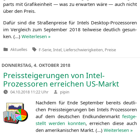
parts mit Gra­fik­ein­heit — was zu erwar­ten wäre — auch nicht
über den Preis.
Dafür sind die Stra­ßen­prei­se für Intels Desk­top-Pro­zes­so­ren
im Ver­gleich zum Sep­tem­ber 2018 teil­wei­se deut­lich gesun­
ken. (…)
Wei­ter­le­sen »
Tags:
Aktuelles
F-Serie
,
Intel
,
Lieferschwierigkeiten
,
Preise
Veröffentlicht
in
DONNERSTAG, 4. OKTOBER 2018
Preissteigerungen von Intel-
Prozessoren erreichen US-Markt
Verfasst
04.10.2018 11:22 Uhr
pipin
von
Nach­dem für Ende Sep­tem­ber bereits deut­li­
chen Preis­stei­ge­run­gen bei Intels Pro­zes­so­ren
auf dem deut­schen End­kun­den­markt
fest­ge­
stellt wer­den konn­ten
, errei­chen die­se auch
den ame­ri­ka­ni­schen Markt. (…)
Wei­ter­le­sen »