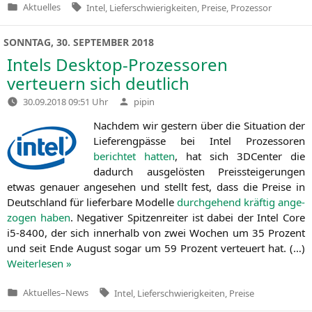
Tags:
Aktuelles
Intel
,
Lieferschwierigkeiten
,
Preise
,
Prozessor
Veröffentlicht
in
SONNTAG, 30. SEPTEMBER 2018
Intels Desktop-Prozessoren
verteuern sich deutlich
Verfasst
30.09.2018 09:51 Uhr
pipin
von
Nach­dem wir gestern über die Situa­ti­on der
Lie­fer­eng­päs­se bei Intel Pro­zes­so­ren
berich­tet hat­ten
, hat sich 3DCenter die
dadurch aus­ge­lös­ten Preis­stei­ge­run­gen
etwas genau­er ange­se­hen und stellt fest, dass die Prei­se in
Deutsch­land für lie­fer­ba­re Model­le
durch­ge­hend kräf­tig ange­
zo­gen haben
. Nega­ti­ver Spit­zen­rei­ter ist dabei der Intel Core
i5-8400, der sich inner­halb von zwei Wochen um 35 Pro­zent
und seit Ende August sogar um 59 Pro­zent ver­teu­ert hat. (…)
Wei­ter­le­sen »
Tags:
Aktuelles
–
News
Intel
,
Lieferschwierigkeiten
,
Preise
Veröffentlicht
in