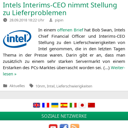
Intels Interims-CEO nimmt Stellung
zu Lieferproblemen
Verfasst
28.09.2018 18:22 Uhr
pipin
von
In einem
offe­nen Brief
hat Bob Swan, Intels
Chief Finan­cial Offi­cer und Inte­rims-CEO
Stel­lung zu den Lie­fer­schwie­rig­kei­ten von
Intel genom­men, die in den letz­ten Tagen
The­ma in der Pres­se waren. Dar­in gibt er an, dass man
zusätz­lich zu einem sehr star­ken Ser­ver­markt von einem
Erstar­ken des PCs-Mark­tes über­rascht wor­den sei. (…)
Wei­ter­
le­sen »
Tags:
Aktuelles
10nm
,
Intel
,
Lieferschwierigkeiten
Veröffentlicht
in
SOZIALE NETZWERKE