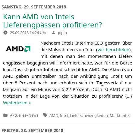
SAMSTAG, 29. SEPTEMBER 2018
Kann
AMD
von Intels
Lieferengpässen profitieren?
Verfasst
29.09.2018 14:24 Uhr
pipin
von
Nach­dem Intels Inte­rims-CEO gestern über
die Maß­nah­men von Intel (
wir berich­te­ten
),
mit denen man den momen­ta­nen Lie­fer­
eng­päs­sen begeg­nen will infor­miert hat­te, war für die Bör­se
klar: Das ist gut für Intel und schlecht für
AMD
. Die Akti­en von
AMD
gaben unmit­tel­bar nach der Ankün­di­gung Intels um
über 8 Pro­zent nach und erhol­ten sich im Tages­ver­lauf nur
lang­sam auf ein Minus von 5,22 Pro­zent. Doch ist
AMD
nicht
trotz­dem in der Lage von der Situa­ti­on zu pro­fi­tie­ren? (…)
Wei­ter­le­sen »
Tags:
Aktuelles
–
News
AMD
,
Intel
,
Lieferschwierigkeiten
,
Marktanteil
Veröffentlicht
in
FREITAG, 28. SEPTEMBER 2018