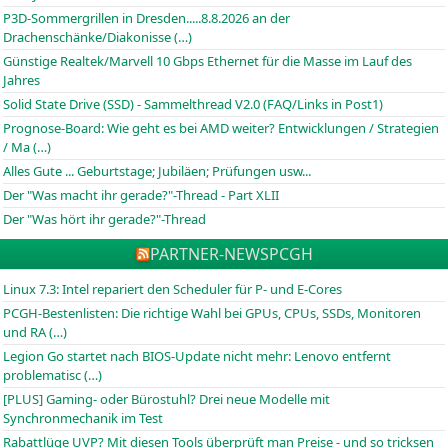
P3D-Sommergrillen in Dresden.....8.8.2026 an der
Drachenschänke/Diakonisse (…)
Günstige Realtek/Marvell 10 Gbps Ethernet für die Masse im Lauf des
Jahres
Solid State Drive (SSD) - Sammelthread V2.0 (FAQ/Links in Post1)
Prognose-Board: Wie geht es bei AMD weiter? Entwicklungen / Strategien
/ Ma (…)
Alles Gute ... Geburtstage; Jubiläen; Prüfungen usw...
Der "Was macht ihr gerade?"-Thread - Part XLII
Der "Was hört ihr gerade?"-Thread
PARTNER-NEWS
PCGH
Linux 7.3: Intel repariert den Scheduler für P- und E-Cores
PCGH-Bestenlisten: Die richtige Wahl bei GPUs, CPUs, SSDs, Monitoren
und RA (…)
Legion Go startet nach BIOS-Update nicht mehr: Lenovo entfernt
problematisc (…)
[PLUS] Gaming- oder Bürostuhl? Drei neue Modelle mit
Synchronmechanik im Test
Rabattlüge UVP? Mit diesen Tools überprüft man Preise - und so tricksen