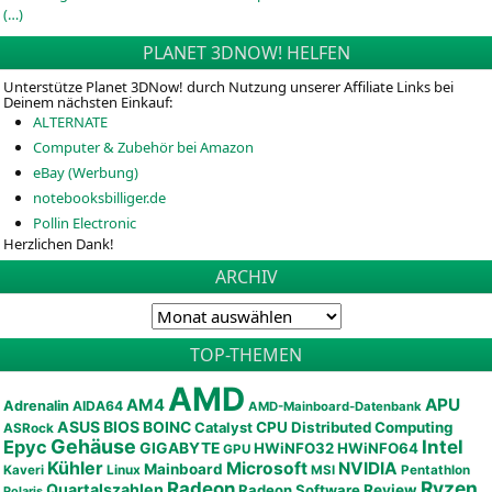
(…)
PLANET 3DNOW! HELFEN
Unterstütze Planet 3DNow! durch Nutzung unserer Affiliate Links bei
Deinem nächsten Einkauf:
ALTERNATE
Computer & Zubehör bei Amazon
eBay (Werbung)
notebooksbilliger.de
Pollin Electronic
Herzlichen Dank!
ARCHIV
TOP-THEMEN
AMD
APU
AM4
Adrenalin
AIDA64
AMD-Mainboard-Datenbank
ASUS
BIOS
BOINC
CPU
Distributed Computing
Catalyst
ASRock
Gehäuse
Epyc
Intel
GIGABYTE
HWiNFO32
HWiNFO64
GPU
Kühler
Microsoft
NVIDIA
Mainboard
Kaveri
Linux
MSI
Pentathlon
Ryzen
Radeon
Quartalszahlen
Radeon Software
Review
Polaris