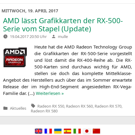
in
MITTWOCH, 19. APRIL 2017
AMD
lässt Grafikkarten der RX-500-
Serie vom Stapel (Update)
Verfasst
19.04.2017 20:50 Uhr
mulle
von
Heu­te hat die
AMD
Rade­on Tech­no­lo­gy Group
die Gra­fik­kar­ten der RX-500-Serie vor­ge­stellt
und löst damit die RX-400-Rei­he ab. Die RX-
500-Kar­ten sind durch­aus wich­tig für
AMD
,
stel­len sie doch das kom­plet­te Mit­tel­klas­se-
Ange­bot des Her­stel­lers auch über das im Som­mer erwar­te­te
Release der im High-End-Seg­ment ange­sie­del­ten RX-Vega-
Fami­lie dar. (…)
Wei­ter­le­sen »
Tags:
Radeon RX 550
,
Radeon RX 560
,
Radeon RX 570
,
Aktuelles
Veröffentlicht
Radeon RX 580
in