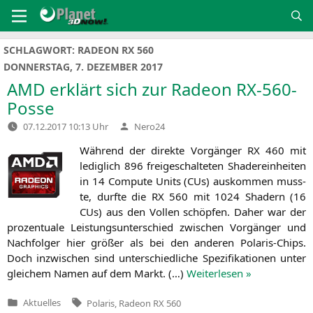
Zum
Inhalt
springen
SCHLAGWORT:
RADEON RX 560
DONNERSTAG, 7. DEZEMBER 2017
AMD
erklärt sich zur Radeon RX-560-
Posse
Verfasst
07.12.2017 10:13 Uhr
Nero24
von
Wäh­rend der direk­te Vor­gän­ger
RX
460 mit
ledig­lich 896 frei­ge­schal­te­ten Shader­ein­hei­ten
in 14 Com­pu­te Units (CUs) aus­kom­men muss­
te, durf­te die
RX
560 mit 1024 Shadern (16
CUs) aus den Vol­len schöp­fen. Daher war der
pro­zen­tua­le Leis­tungs­un­ter­schied zwi­schen Vor­gän­ger und
Nach­fol­ger hier grö­ßer als bei den ande­ren Pola­ris-Chips.
Doch inzwi­schen sind unter­schied­li­che Spe­zi­fi­ka­tio­nen unter
glei­chem Namen auf dem Markt. (…)
Wei­ter­le­sen »
Tags:
Aktuelles
Polaris
,
Radeon RX 560
Veröffentlicht