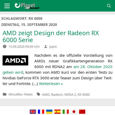
Zum
Inhalt
springen
SCHLAGWORT:
RX 6000
DIENSTAG, 15. SEPTEMBER 2020
AMD
zeigt Design der Radeon
RX
6000 Serie
Verfasst
15.09.2020 09:39 Uhr
pipin
von
Nach­dem es die offi­zi­el­le Vor­stel­lung von
AMDs neu­er Gra­fik­kar­ten­ge­ne­ra­ti­on
RX
6000 mit
RDNA2
am
am 28. Okto­ber 2020
geben wird
, kom­men von
AMD
kurz vor den ers­ten Tests zu
Nvi­di­as GeForce
RTX
3000 ers­te Teaser zum Design über Twit­
ter und Fort­ni­te. (…)
Wei­ter­le­sen »
Tags:
Aktuelles
–
News
AMD
,
Radeon
,
RDNA 2
,
RX 6000
Veröffentlicht
in