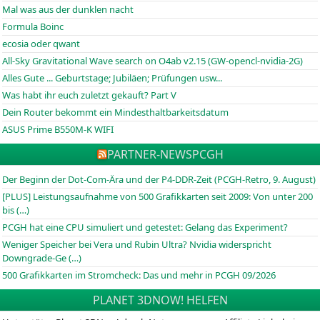
Mal was aus der dunklen nacht
Formula Boinc
ecosia oder qwant
All-Sky Gravitational Wave search on O4ab v2.15 (GW-opencl-nvidia-2G)
Alles Gute ... Geburtstage; Jubiläen; Prüfungen usw...
Was habt ihr euch zuletzt gekauft? Part V
Dein Router bekommt ein Mindesthaltbarkeitsdatum
ASUS Prime B550M-K WIFI
PARTNER-NEWS
PCGH
Der Beginn der Dot-Com-Ära und der P4-DDR-Zeit (PCGH-Retro, 9. August)
[PLUS] Leistungsaufnahme von 500 Grafikkarten seit 2009: Von unter 200
bis (…)
PCGH hat eine CPU simuliert und getestet: Gelang das Experiment?
Weniger Speicher bei Vera und Rubin Ultra? Nvidia widerspricht
Downgrade-Ge (…)
500 Grafikkarten im Stromcheck: Das und mehr in PCGH 09/2026
PLANET 3DNOW! HELFEN