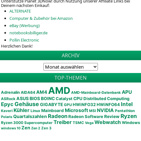
Unterstütze Planet 3DNow! durch Nutzung unserer Affiliate Links bei
Deinem nächsten Einkauf:
ALTERNATE
Computer & Zubehör bei Amazon
eBay (Werbung)
notebooksbilliger.de
Pollin Electronic
Herzlichen Dank!
ARCHIV
TOP-THEMEN
AMD
APU
AM4
Adrenalin
AIDA64
AMD-Mainboard-Datenbank
ASUS
BIOS
BOINC
CPU
Distributed Computing
Catalyst
ASRock
Gehäuse
Epyc
Intel
GIGABYTE
HWiNFO32
HWiNFO64
GPU
Kühler
Microsoft
NVIDIA
Mainboard
Kaveri
Linux
MSI
Pentathlon
Ryzen
Radeon
Quartalszahlen
Radeon Software
Review
Polaris
Treiber
Webwatch
Ryzen 3000
Windows
Supercomputer
TSMC
Vega
Zen
Zen 3
windows 10
Zen 2