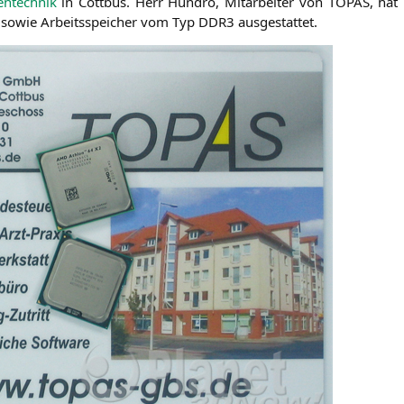
n­tech­nik
in Cott­bus. Herr Hundro, Mit­ar­bei­ter von
TOPAS
, hat
sowie Arbeits­spei­cher vom Typ
DDR3
ausgestattet.