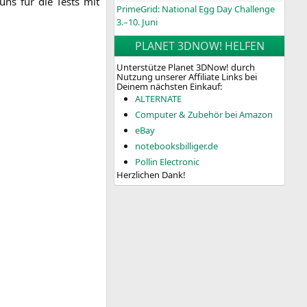
 uns für die Tests mit
PrimeGrid: National Egg Day Challenge
3.–10. Juni
PLANET 3DNOW! HELFEN
Unterstütze Planet 3DNow! durch
Nutzung unserer Affiliate Links bei
Deinem nächsten Einkauf:
ALTERNATE
Computer & Zubehör bei Amazon
eBay
notebooksbilliger.de
Pollin Electronic
Herzlichen Dank!