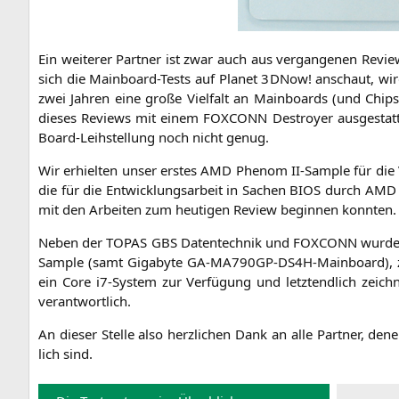
Ein wei­te­rer Part­ner ist zwar auch aus ver­gan­ge­nen Rev
sich die Main­board-Tests auf Pla­net 3DNow! anschaut, wir
zwei Jah­ren eine gro­ße Viel­falt an Main­boards (und Chip
die­ses Reviews mit einem
FOXCONN
Des­troy­er aus­ge­st
Board-Leih­stel­lung noch nicht genug.
Wir erhiel­ten unser ers­tes
AMD
Phe­nom II-Sam­ple für die 
die für die Ent­wick­lungs­ar­beit in Sachen
BIOS
durch
AMD
mit den Arbei­ten zum heu­ti­gen Review begin­nen konnten.
Neben der
TOPAS
GBS
Daten­tech­nik und
FOXCONN
wur­den
Sam­ple (samt Giga­byte GA-MA790GP-DS4H-Main­board), z
ein Core i7-Sys­tem zur Ver­fü­gung und letzt­end­lich zeich­
verantwortlich.
An die­ser Stel­le also herz­li­chen Dank an alle Part­ner,
lich sind.