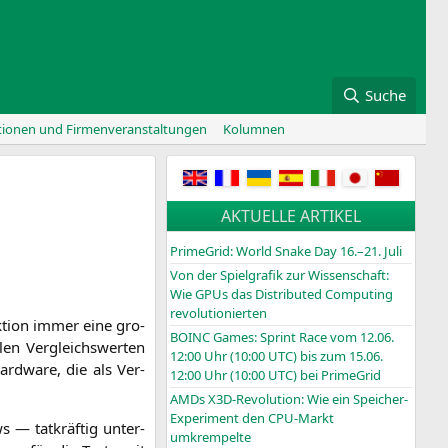
Suche
tionen und Firmenveranstaltungen
Kolumnen
AKTUELLE ARTIKEL
PrimeGrid: World Snake Day 16.–21. Juli
Von der Spielgrafik zur Wissenschaft:
Wie GPUs das Distributed Computing
revolutionierten
ak­ti­on immer eine gro­
BOINC
Games: Sprint Race vom 12.06.
len Ver­gleichs­wer­ten
12:00 Uhr (10:00
UTC
) bis zum 15.06.
rd­ware, die als Ver­
12:00 Uhr (10:00
UTC
) bei PrimeGrid
AMDs X3D-Revolution: Wie ein Speicher-
Experiment den CPU-Markt
 — tat­kräf­tig unter­
umkrempelte