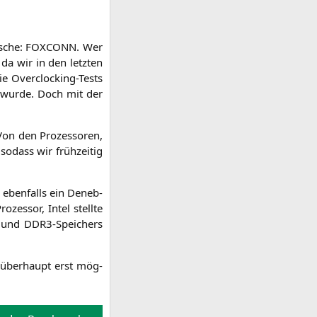
ische:
FOXCONN
. Wer
 da wir in den letz­ten
e Over­clo­cking-Tests
t wur­de. Doch mit der
Von den Pro­zes­so­ren,
sodass wir früh­zei­tig
 eben­falls ein Deneb-
o­zes­sor, Intel stell­te
und DDR3-Spei­chers
g über­haupt erst mög­