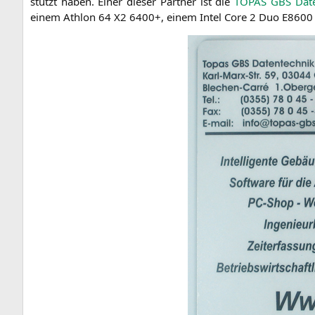
stützt haben. Einer die­ser Part­ner ist die
TOPAS
GBS
Date
einem Ath­lon 64
X2
6400+, einem Intel Core 2 Duo
E8600