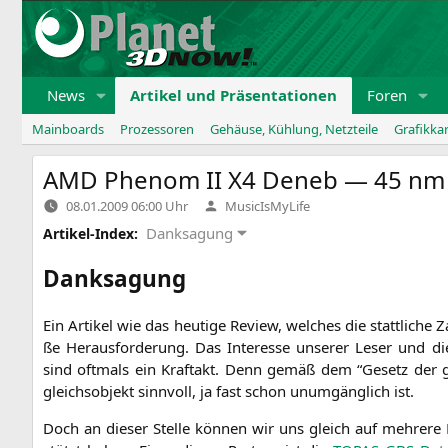
Zum
Inhalt
springen
News
Artikel und Präsentationen
Foren
Mainboards
Prozessoren
Gehäuse, Kühlung, Netzteile
Grafikka
AMD
Phenom
II
X4
Deneb — 45 nm 
Verfasst
08.01.2009 06:00 Uhr
MusicIsMyLife
von
Danksagung
Artikel-Index:
Danksagung
Ein Arti­kel wie das heu­ti­ge Review, wel­ches die statt­li­che
ße Her­aus­for­de­rung. Das Inter­es­se unse­rer Leser und die 
sind oft­mals ein Kraft­akt. Denn gemäß dem “Gesetz der gr
gleichs­ob­jekt sinn­voll, ja fast schon unum­gäng­lich ist.
Doch an die­ser Stel­le kön­nen wir uns gleich auf meh­re­re 