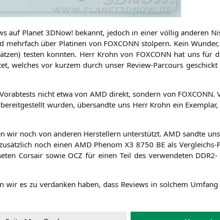
iews auf Pla­net 3DNow! bekannt, jedoch in einer völ­lig ande­ren N
d mehr­fach über Pla­ti­nen von
FOXCONN
stol­pern. Kein Wun­der,
­sät­zen) tes­ten konn­ten. Herr Krohn von
FOXCONN
hat uns für di
at­tet, wel­ches vor kur­zem durch unser Review-Par­cours geschick
Vor­ab­tes­ts nicht etwa von
AMD
direkt, son­dern von
FOXCONN
. 
bereit­ge­stellt wur­den, über­sand­te uns Herr Krohn ein Exem­plar, 
 wir noch von ande­ren Her­stel­lern unter­stützt.
AMD
sand­te uns
usätz­lich noch einen
AMD
Phe­nom
X3
8750
BE
als Ver­gleichs-Pr
ne­ten Cor­sair sowie
OCZ
für einen Teil des ver­wen­de­ten
DDR2-
 denen wir es zu ver­dan­ken haben, dass Reviews in sol­chem Umfan