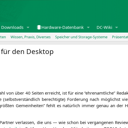
Downloads
Hardware-Datenbank
DC-Wiki
rten
Wissen, Praxis, Diverses
Speicher und Storage-Systeme
Präsenta
für den Desktop
 Zahl von über 40 Sei­ten erreicht, ist für eine “ehren­amt­li­che” Red
(selbst­ver­ständ­lich berech­tig­te) For­de­rung nach mög­lichst vie­
öß­ten Gemein­hei­ten” fehlt es natür­lich immer genau an der Ha
Part­ner ver­las­sen, die uns — wie schon bei ver­gan­ge­nen Reviews