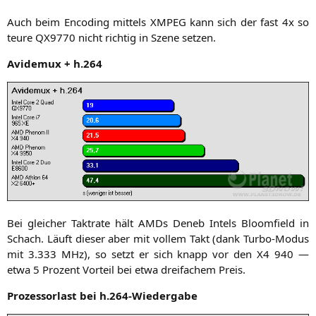
Auch beim Enco­ding mit­tels
XMPEG
kann sich der fast 4x so
teu­re
QX9770
nicht rich­tig in Sze­ne setzen.
Avi­de­mux + h.264
Bei glei­cher Takt­ra­te hält AMDs Deneb Intels Bloom­field in
Schach. Läuft die­ser aber mit vol­lem Takt (dank Tur­bo-Modus
mit 3.333 MHz), so setzt er sich knapp vor den
X4
940 —
etwa 5 Pro­zent Vor­teil bei etwa drei­fa­chem Preis.
Pro­zes­sor­last bei h.264-Wiedergabe