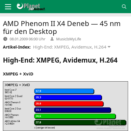
Zum
Inhalt
springen
AMD
Phenom
II
X4
Deneb — 45 nm
für den Desktop
Verfasst
08.01.2009 06:00 Uhr
MusicIsMyLife
von
High-End: XMPEG, Avidemux, H.264
Artikel-Index:
High-End:
XMPEG
, Avidemux, H.264
XMPEG
+ XviD