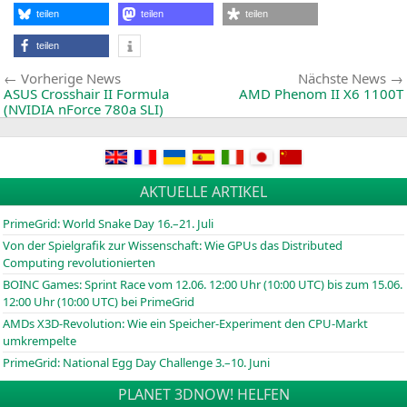
D
teilen
teilen
teilen
4
n
teilen
f
d
Beitragsnavigation
Vorherige
Vorherige News
Nächste News
D
News:
ASUS
Crosshair
II
Formula
AMD
Phenom
II
X6
1100T
(
NVIDIA
nForce 780a
SLI
)
AKTUELLE ARTIKEL
PrimeGrid: World Snake Day 16.–21. Juli
Von der Spielgrafik zur Wissenschaft: Wie GPUs das Distributed
Computing revolutionierten
BOINC
Games: Sprint Race vom 12.06. 12:00 Uhr (10:00
UTC
) bis zum 15.06.
12:00 Uhr (10:00
UTC
) bei PrimeGrid
AMDs X3D-Revolution: Wie ein Speicher-Experiment den CPU-Markt
umkrempelte
PrimeGrid: National Egg Day Challenge 3.–10. Juni
PLANET 3DNOW! HELFEN