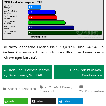
De fac­to iden­ti­sche Ergeb­nis­se für
QX9770
und
X4
940 in
Sachen Pro­zes­sor­last. Ledig­lich Intels Bloom­field weist deut­
lich weni­ger Last auf.
« High-End: Ever­est Memo­
High-End: POV-Ray,
ry Bench­mark, Win­RAR
Cinebench »
Tags:
am2+
,
AMD
,
Deneb
,
Artikel
–
Prozessoren
Veröffentlicht
z
Phenom II
258 Kommentare
in
A
P
II
teilen
teilen
teilen
X