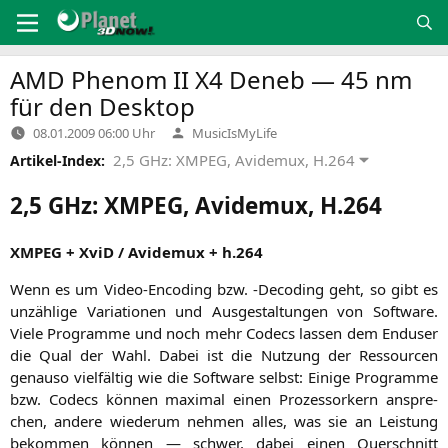
Zum
Inhalt
springen
AMD
Phenom
II
X4
Deneb — 45 nm
für den Desktop
Verfasst
08.01.2009 06:00 Uhr
MusicIsMyLife
von
2,5 GHz: XMPEG, Avidemux, H.264
Artikel-Index:
2,5 GHz:
XMPEG
, Avidemux, H.264
XMPEG
+ XviD / Avi­de­mux + h.264
Wenn es um Video-Enco­ding bzw. ‑Deco­ding geht, so gibt es
unzäh­li­ge Varia­tio­nen und Aus­ge­stal­tun­gen von Soft­ware.
Vie­le Pro­gram­me und noch mehr Codecs las­sen dem Endu­ser
die Qual der Wahl. Dabei ist die Nut­zung der Res­sour­cen
genau­so viel­fäl­tig wie die Soft­ware selbst: Eini­ge Pro­gram­me
bzw. Codecs kön­nen maxi­mal einen Pro­zes­sor­kern anspre­
chen, ande­re wie­der­um neh­men alles, was sie an Leis­tung
bekom­men kön­nen — schwer, dabei einen Quer­schnitt