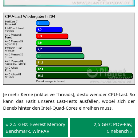
Je mehr Ker­ne (inklu­si­ve Threads), des­to weni­ger CPU-Last. So
kann das Fazit unse­res Last-Tests aus­fal­len, wobei sich der
Deneb hin­ter den Intel-Quad-Cores ein­rei­hen muss.
« 2,5 GHz: Ever­est Memo­ry
2,5 GHz: POV-Ray,
Bench­mark, Win­RAR
Cinebench »