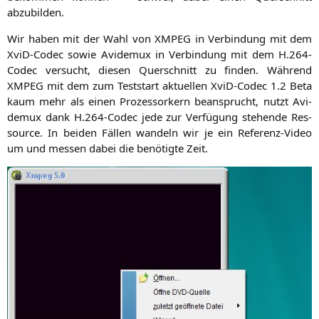
abzubilden.
Wir haben mit der Wahl von
XMPEG
in Ver­bin­dung mit dem
XviD-Codec sowie Avi­de­mux in Ver­bin­dung mit dem H.264-
Codec ver­sucht, die­sen Quer­schnitt zu fin­den. Wäh­rend
XMPEG
mit dem zum Test­start aktu­el­len XviD-Codec 1.2 Beta
kaum mehr als einen Pro­zes­sor­kern bean­sprucht, nutzt Avi­
de­mux dank H.264-Codec jede zur Ver­fü­gung ste­hen­de Res­
sour­ce. In bei­den Fäl­len wan­deln wir je ein Refe­renz-Video
um und mes­sen dabei die benö­tig­te Zeit.