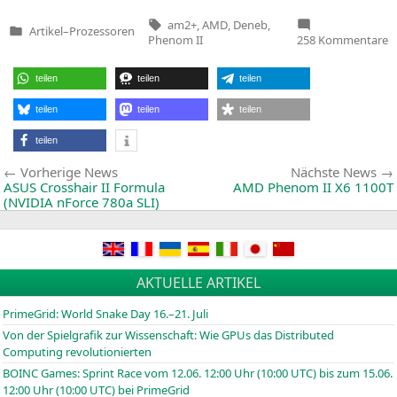
Tags:
am2+
,
AMD
,
Deneb
,
Artikel
–
Prozessoren
Veröffentlicht
z
Phenom II
258 Kommentare
in
A
P
II
teilen
teilen
teilen
X
D
teilen
teilen
teilen
4
n
teilen
f
d
Beitragsnavigation
Vorherige
Vorherige News
Nächste News
D
News:
ASUS
Crosshair
II
Formula
AMD
Phenom
II
X6
1100T
(
NVIDIA
nForce 780a
SLI
)
AKTUELLE ARTIKEL
PrimeGrid: World Snake Day 16.–21. Juli
Von der Spielgrafik zur Wissenschaft: Wie GPUs das Distributed
Computing revolutionierten
BOINC
Games: Sprint Race vom 12.06. 12:00 Uhr (10:00
UTC
) bis zum 15.06.
12:00 Uhr (10:00
UTC
) bei PrimeGrid