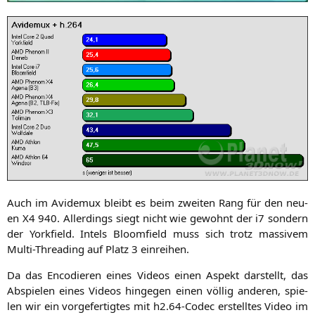
Auch im Avi­de­mux bleibt es beim zwei­ten Rang für den neu­
en
X4
940. Aller­dings siegt nicht wie gewohnt der i7 son­dern
der York­field. Intels Bloom­field muss sich trotz mas­si­vem
Mul­ti-Thre­a­ding auf Platz 3 einreihen.
Da das Enco­die­ren eines Vide­os einen Aspekt dar­stellt, das
Abspie­len eines Vide­os hin­ge­gen einen völ­lig ande­ren, spie­
len wir ein vor­ge­fer­tig­tes mit h2.64-Codec erstell­tes Video im