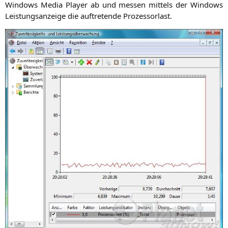
Win­dows Media Play­er ab und mes­sen mit­tels der Win­dows
Leis­tungs­an­zei­ge die auf­tre­ten­de Prozessorlast.