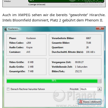
Auch im
XMPEG
sehen wir die bereits “gewohn­te” Hir­ar­chie.
Intels Bloom­field domi­niert, Platz 2 gebührt dem Phe­nom
II
.