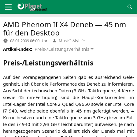
Zum
Inhalt
springen
AMD
Phenom
II
X4
Deneb — 45 nm
für den Desktop
Verfasst
08.01.2009 06:00 Uhr
MusicIsMyLife
von
Preis-/Leistungsverhältnis
Artikel-Index:
Preis-/Leistungsverhältnis
Auf den vor­an­ge­gan­ge­nen Sei­ten gab es aus­rei­chend Gele­
gen­heit, sich über die Per­for­mance des Deneb zu infor­mie­ren.
Aus Sicht der tech­ni­schen Daten (3 GHz Takt­fre­quenz, 4 Ker­ne
sowie 45 nm-Fer­ti­gung) sind die Haupt-Kon­kur­ren­ten im
Intel-Lager der Intel Core 2 Quad
Q9650
sowie der Intel Core
i7 940, wel­che bei­de eben­falls in 45 nm gefer­tigt wer­den, 4
Ker­ne besit­zen und eine Takt­fre­quenz von 3 GHz (bzw. im Fal­
le des i7 940 mit 2,93 GHz leicht dar­un­ter) auf­wei­sen. Je nach
her­an­ge­zo­ge­nem Sze­na­rio duel­liert sich der Deneb mal mit