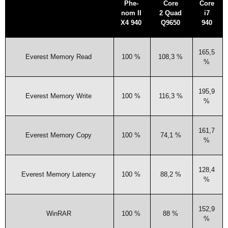
Phe­
Core
Core
nom
II
2 Quad
i7
X4
940
Q9650
940
165,5
Ever­est Memo­ry Read
100 %
108,3 %
%
195,9
Ever­est Memo­ry Write
100 %
116,3 %
%
161,7
Ever­est Memo­ry Copy
100 %
74,1 %
%
128,4
Ever­est Memo­ry Latency
100 %
88,2 %
%
152,9
Win­RAR
100 %
88 %
%