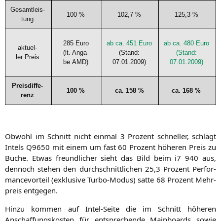
Gesamt­leis­
100 %
102,7 %
125,3 %
tung
285 Euro
ab ca. 451 Euro
ab ca. 480 Euro
aktu­el­
(lt. Anga­
(Stand:
(Stand:
ler Preis
be
AMD
)
07.01.2009)
07.01.2009)
Preis­dif­fe­
100 %
ca. 158 %
ca. 168 %
renz
Obwohl im Schnitt nicht ein­mal 3 Pro­zent schnel­ler, schlägt
Intels
Q9650
mit einem um fast 60 Pro­zent höhe­ren Preis zu
Buche. Etwas freund­li­cher sieht das Bild beim i7 940 aus,
den­noch ste­hen den durch­schnitt­li­chen 25,3 Pro­zent Per­for­
mance­vor­teil (exklu­si­ve Tur­bo-Modus) sat­te 68 Pro­zent Mehr­
preis entgegen.
Hin­zu kom­men auf Intel-Sei­te die im Schnitt höhe­ren
Anschaf­fungs­kos­ten für ent­spre­chen­de Main­boards sowie