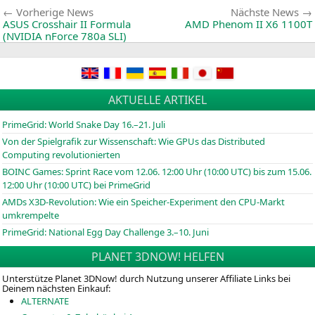
d
Beitragsnavigation
Vorherige
Vorherige News
Nächste News
D
News:
ASUS
Crosshair
II
Formula
AMD
Phenom
II
X6
1100T
(
NVIDIA
nForce 780a
SLI
)
AKTUELLE ARTIKEL
PrimeGrid: World Snake Day 16.–21. Juli
Von der Spielgrafik zur Wissenschaft: Wie GPUs das Distributed
Computing revolutionierten
BOINC
Games: Sprint Race vom 12.06. 12:00 Uhr (10:00
UTC
) bis zum 15.06.
12:00 Uhr (10:00
UTC
) bei PrimeGrid
AMDs X3D-Revolution: Wie ein Speicher-Experiment den CPU-Markt
umkrempelte
PrimeGrid: National Egg Day Challenge 3.–10. Juni
PLANET 3DNOW! HELFEN
Unterstütze Planet 3DNow! durch Nutzung unserer Affiliate Links bei
Deinem nächsten Einkauf:
ALTERNATE