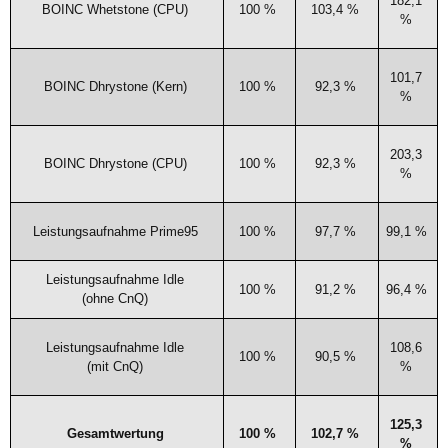
182,1
BOINC
Whe­ts­tone (
CPU
)
100 %
103,4 %
%
101,7
BOINC
Dhrys­tone (Kern)
100 %
92,3 %
%
203,3
BOINC
Dhrys­tone (
CPU
)
100 %
92,3 %
%
Leis­tungs­auf­nah­me Prime95
100 %
97,7 %
99,1 %
Leis­tungs­auf­nah­me Idle
100 %
91,2 %
96,4 %
(ohne CnQ)
Leis­tungs­auf­nah­me Idle
108,6
100 %
90,5 %
(mit CnQ)
%
125,3
Gesamt­wer­tung
100 %
102,7 %
%