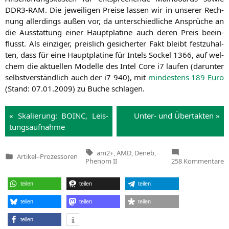
DDR3-RAM
. Die jewei­li­gen Prei­se las­sen wir in unse­rer Rech­
nung aller­dings außen vor, da unter­schied­li­che Ansprü­che an
die Aus­stat­tung einer Haupt­pla­ti­ne auch deren Preis beein­
flusst. Als ein­zi­ger, preis­lich gesi­cher­ter Fakt bleibt fest­zu­hal­
ten, dass für eine Haupt­pla­ti­ne für Intels Sockel 1366, auf wel­
chem die aktu­el­len Model­le des Intel Core i7 lau­fen (dar­un­ter
selbst­ver­ständ­lich auch der i7 940), mit
min­des­tens 189 Euro
(Stand: 07.01.2009) zu Buche schlagen.
« Ska­lie­rung:
BOINC
, Leis­
Unter- und Übertakten »
tungs­auf­nah­me
Tags:
am2+
,
AMD
,
Deneb
,
Artikel
–
Prozessoren
Veröffentlicht
z
Phenom II
258 Kommentare
in
A
P
II
teilen
teilen
teilen
X
D
teilen
teilen
teilen
4
n
teilen
f