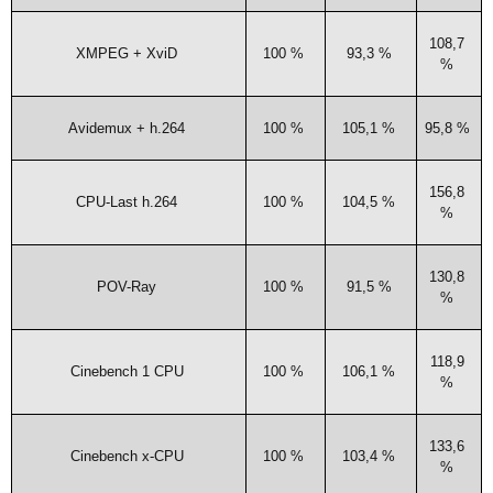
108,7
XMPEG
+ XviD
100 %
93,3 %
%
Avi­de­mux + h.264
100 %
105,1 %
95,8 %
156,8
CPU-Last h.264
100 %
104,5 %
%
130,8
POV-Ray
100 %
91,5 %
%
118,9
Cine­bench 1
CPU
100 %
106,1 %
%
133,6
Cine­bench x‑
CPU
100 %
103,4 %
%