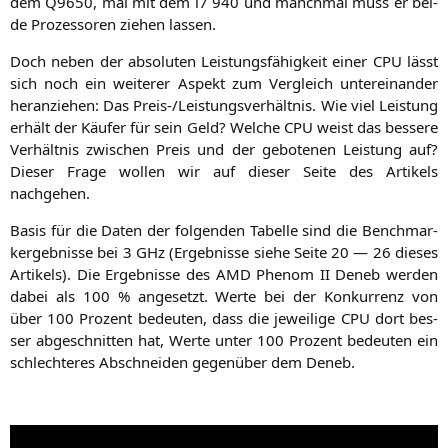
dem
Q9650
, mal mit dem i7 940 und manch­mal muss er bei­
de Pro­zes­so­ren zie­hen lassen.
Doch neben der abso­lu­ten Leis­tungs­fä­hig­keit einer
CPU
lässt
sich noch ein wei­te­rer Aspekt zum Ver­gleich unter­ein­an­der
her­an­zie­hen: Das Preis-/Leis­tungs­ver­hält­nis. Wie viel Leis­tung
erhält der Käu­fer für sein Geld? Wel­che
CPU
weist das bes­se­re
Ver­hält­nis zwi­schen Preis und der gebo­te­nen Leis­tung auf?
Die­ser Fra­ge wol­len wir auf die­ser Sei­te des Arti­kels
nachgehen.
Basis für die Daten der fol­gen­den Tabel­le sind die Bench­mar­
k­ergeb­nis­se bei 3 GHz (Ergeb­nis­se sie­he Sei­te 20 — 26 die­ses
Arti­kels). Die Ergeb­nis­se des
AMD
Phe­nom
II
Deneb wer­den
dabei als 100 % ange­setzt. Wer­te bei der Kon­kur­renz von
über 100 Pro­zent bedeu­ten, dass die jewei­li­ge
CPU
dort bes­
ser abge­schnit­ten hat, Wer­te unter 100 Pro­zent bedeu­ten ein
schlech­te­res Abschnei­den gegen­über dem Deneb.