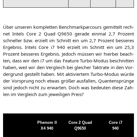
Über unse­ren kom­plet­ten Bench­mark­par­cours gemit­telt rech­
net Intels Core 2 Quad
Q9650
gera­de ein­mal 2,7 Pro­zent
schnel­ler bzw. erzielt im Schnitt ein um 2,7 Pro­zent bes­se­res
Ergeb­nis. Intels Core i7 940 erzielt im Schnitt ein um 25,3
Pro­zent bes­se­res Ergeb­nis. Jedoch müs­sen wir hier­bei beach­
ten, dass wir den i7 um das Fea­ture Tur­bo-Modus beschnit­ten
haben, weil wir den Ver­gleich bei glei­cher Takt­ra­te in den Vor­
der­grund gestellt haben. Mit akti­vier­tem Tur­bo-Modus wür­de
der Vor­sprung noch etwas grö­ßer aus­fal­len, Quan­ten­sprün­ge
sind jedoch nicht zu erwar­ten. Doch was bedeu­ten die­se Zah­
len im Ver­gleich zum jewei­li­gen Preis?
Phe­nom
II
Core 2 Quad
Core i7
X4
940
Q9650
940