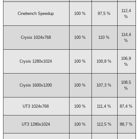
112,4
Cine­bench Speedup
100 %
97,5 %
%
114,4
Crysis 1024x768
100 %
110 %
%
106,9
Crysis 1280x1024
100 %
100,8 %
%
108,5
Crysis 1600x1200
100 %
107,3 %
%
UT3
1024x768
100 %
111,4 %
87,4 %
UT3
1280x1024
100 %
112,5 %
88,7 %