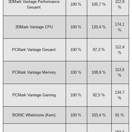
3DMark Van­ta­ge Per­for­mance
112,9
100 %
105,7 %
Gesamt
%
174,1
3DMark Van­ta­ge
CPU
100 %
120,4 %
%
112,4
PCMark Van­ta­ge Gesamt
100 %
97,3 %
%
113,5
PCMark Van­ta­ge Memory
100 %
108,9 %
%
134,7
PCMark Van­ta­ge Gaming
100 %
92,5 %
%
BOINC
Whe­ts­tone (Kern)
100 %
103,4 %
91 %