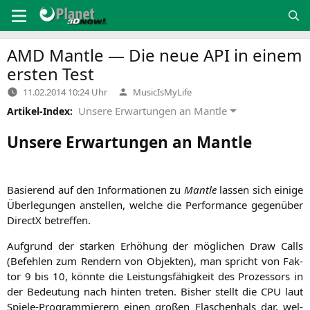
Zum
Inhalt
springen
AMD
Mantle — Die neue
API
in einem
ersten Test
Verfasst
11.02.2014 10:24 Uhr
MusicIsMyLife
von
Unsere Erwartungen an Mantle
Artikel-Index:
Unsere Erwartungen an Mantle
Basie­rend auf den Infor­ma­tio­nen zu
Man­t­le
las­sen sich eini­ge
Über­le­gun­gen anstel­len, wel­che die Per­for­mance gegen­über
DirectX betreffen.
Auf­grund der star­ken Erhö­hung der mög­li­chen Draw Calls
(Befeh­len zum Ren­dern von Objek­ten), man spricht von Fak­
tor 9 bis 10, könn­te die Leis­tungs­fä­hig­keit des Pro­zes­sors in
der Bedeu­tung nach hin­ten tre­ten. Bis­her stellt die
CPU
laut
Spie­le-Pro­gram­mie­rern einen gro­ßen Fla­schen­hals dar, wel­