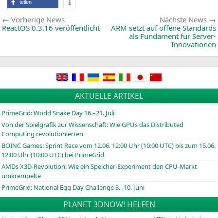
teilen
Beitragsnavigation
Vorherige
Vorherige News
Nächste News
News:
ReactOS 0.3.16 veröffentlicht
ARM
setzt auf offene Standards
als Fundament für Server-
Innovationen
AKTUELLE ARTIKEL
PrimeGrid: World Snake Day 16.–21. Juli
Von der Spielgrafik zur Wissenschaft: Wie GPUs das Distributed
Computing revolutionierten
BOINC
Games: Sprint Race vom 12.06. 12:00 Uhr (10:00
UTC
) bis zum 15.06.
12:00 Uhr (10:00
UTC
) bei PrimeGrid
AMDs X3D-Revolution: Wie ein Speicher-Experiment den CPU-Markt
umkrempelte
PrimeGrid: National Egg Day Challenge 3.–10. Juni
PLANET 3DNOW! HELFEN