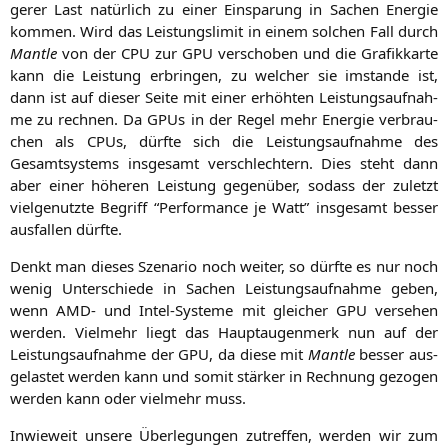
ge­rer Last natür­lich zu einer Ein­spa­rung in Sachen Ener­gie
kom­men. Wird das Leis­tungs­li­mit in einem sol­chen Fall durch
Man­t­le
von der
CPU
zur
GPU
ver­scho­ben und die Gra­fik­kar­te
kann die Leis­tung erbrin­gen, zu wel­cher sie imstan­de ist,
dann ist auf die­ser Sei­te mit einer erhöh­ten Leis­tungs­auf­nah­
me zu rech­nen. Da GPUs in der Regel mehr Ener­gie ver­brau­
chen als CPUs, dürf­te sich die Leis­tungs­auf­nah­me des
Gesamt­sys­tems ins­ge­samt ver­schlech­tern. Dies steht dann
aber einer höhe­ren Leis­tung gegen­über, sodass der zuletzt
viel­ge­nutz­te Begriff “Per­for­mance je Watt” ins­ge­samt bes­ser
aus­fal­len dürfte.
Denkt man die­ses Sze­na­rio noch wei­ter, so dürf­te es nur noch
wenig Unter­schie­de in Sachen Leis­tungs­auf­nah­me geben,
wenn
AMD-
und Intel-Sys­te­me mit glei­cher
GPU
ver­se­hen
wer­den. Viel­mehr liegt das Haupt­au­gen­merk nun auf der
Leis­tungs­auf­nah­me der
GPU
, da die­se mit
Man­t­le
bes­ser aus­
ge­las­tet wer­den kann und somit stär­ker in Rech­nung gezo­gen
wer­den kann oder viel­mehr muss.
Inwie­weit unse­re Über­le­gun­gen zutref­fen, wer­den wir zum