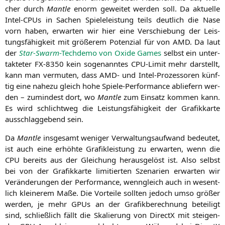
cher durch
Man­t­le
enorm gewei­tet wer­den soll. Da aktu­el­le
Intel-CPUs in Sachen Spiele­leis­tung teils deut­lich die Nase
vorn haben, erwar­ten wir hier eine Ver­schie­bung der Leis­
tungs­fä­hig­keit mit grö­ße­rem Poten­zi­al für von
AMD
. Da laut
der
Star-Swarm
-Tech­de­mo von Oxi­de Games
selbst ein unter­
tak­te­ter
FX-8350
kein soge­nann­tes CPU-Limit mehr dar­stellt,
kann man ver­mu­ten, dass
AMD-
und Intel-Pro­zes­so­ren künf­
tig eine nahe­zu gleich hohe Spie­le-Per­for­mance ablie­fern wer­
den – zumin­dest dort, wo
Man­t­le
zum Ein­satz kom­men kann.
Es wird schlicht­weg die Leis­tungs­fä­hig­keit der Gra­fik­kar­te
aus­schlag­ge­bend sein.
Da
Man­t­le
ins­ge­samt weni­ger Ver­wal­tungs­auf­wand bedeu­tet,
ist auch eine erhöh­te Gra­fik­leis­tung zu erwar­ten, wenn die
CPU
bereits aus der Glei­chung her­aus­ge­löst ist. Also selbst
bei von der Gra­fik­kar­te limi­tier­ten Sze­na­ri­en erwar­ten wir
Ver­än­de­run­gen der Per­for­mance, wenn­gleich auch in wesent­
lich klei­ne­rem Maße. Die Vor­tei­le soll­ten jedoch umso grö­ßer
wer­den, je mehr GPUs an der Gra­fik­be­rech­nung betei­ligt
sind, schließ­lich fällt die Ska­lie­rung von DirectX mit stei­gen­