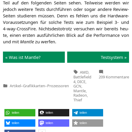
Teil auf den fol­gen­den Sei­ten sehen. Teil­wei­se wer­den wir
jedoch wei­te­re Tests durch­füh­ren oder sogar ande­re Review-
Sei­ten stu­die­ren müs­sen. Denn es feh­len uns die Hard­ware-
Vor­aus­set­zun­gen für sol­che Tests wie zum Bei­spiel 3- und
4‑way-Cross­Fi­re. Nichts­des­to­trotz ver­su­chen wir bereits heu­
te, einen ers­ten aus­führ­li­chen Blick auf die Per­for­mance von
und mit
Man­t­le
zu werfen.
« Was ist Man­t­le?
Test­sys­tem »
Tags:
AMD
,
z
Battlefield
209 Kommentare
A
4
,
DICE
,
M
Artikel
–
Grafikkarten
–
Prozessoren
GCN
,
Veröffentlicht
Mantle
,
in
D
Radeon
,
n
Thief
A
in
e
e
teilen
teilen
teilen
T
teilen
teilen
teilen