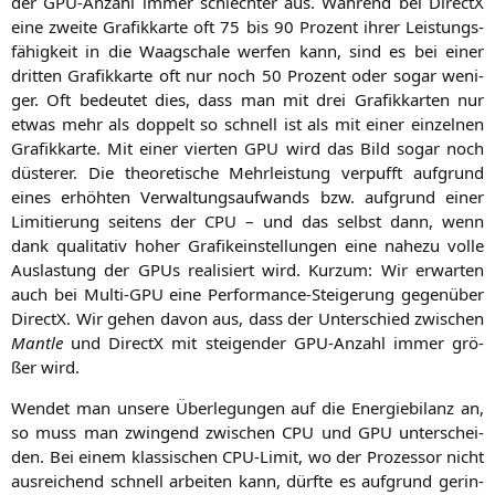
der GPU-Anzahl immer schlech­ter aus. Wäh­rend bei DirectX
eine zwei­te Gra­fik­kar­te oft 75 bis 90 Pro­zent ihrer Leis­tungs­
fä­hig­keit in die Waag­scha­le wer­fen kann, sind es bei einer
drit­ten Gra­fik­kar­te oft nur noch 50 Pro­zent oder sogar weni­
ger. Oft bedeu­tet dies, dass man mit drei Gra­fik­kar­ten nur
etwas mehr als dop­pelt so schnell ist als mit einer ein­zel­nen
Gra­fik­kar­te. Mit einer vier­ten
GPU
wird das Bild sogar noch
düs­te­rer. Die theo­re­ti­sche Mehr­leis­tung ver­pufft auf­grund
eines erhöh­ten Ver­wal­tungs­auf­wands bzw. auf­grund einer
Limi­tie­rung sei­tens der
CPU
– und das selbst dann, wenn
dank qua­li­ta­tiv hoher Gra­fik­ein­stel­lun­gen eine nahe­zu vol­le
Aus­las­tung der GPUs rea­li­siert wird. Kurz­um: Wir erwar­ten
auch bei Mul­ti-GPU eine Per­for­mance-Stei­ge­rung gegen­über
DirectX. Wir gehen davon aus, dass der Unter­schied zwi­schen
Man­t­le
und DirectX mit stei­gen­der GPU-Anzahl immer grö­
ßer wird.
Wen­det man unse­re Über­le­gun­gen auf die Ener­gie­bi­lanz an,
so muss man zwin­gend zwi­schen
CPU
und
GPU
unter­schei­
den. Bei einem klas­si­schen CPU-Limit, wo der Pro­zes­sor nicht
aus­rei­chend schnell arbei­ten kann, dürf­te es auf­grund gerin­