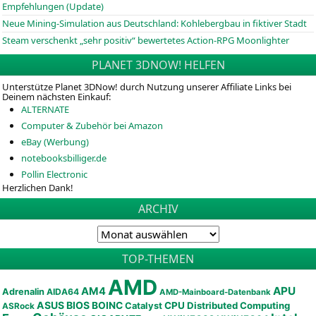
Empfehlungen (Update)
Neue Mining-Simulation aus Deutschland: Kohlebergbau in fiktiver Stadt
Steam verschenkt „sehr positiv“ bewertetes Action-RPG Moonlighter
PLANET 3DNOW! HELFEN
Unterstütze Planet 3DNow! durch Nutzung unserer Affiliate Links bei
Deinem nächsten Einkauf:
ALTERNATE
Computer & Zubehör bei Amazon
eBay (Werbung)
notebooksbilliger.de
Pollin Electronic
Herzlichen Dank!
ARCHIV
TOP-THEMEN
AMD
APU
AM4
Adrenalin
AIDA64
AMD-Mainboard-Datenbank
ASUS
BIOS
BOINC
CPU
Distributed Computing
Catalyst
ASRock