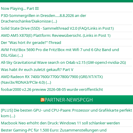
Now Playing... Part III
P3D-Sommergrillen in Dresden.....8.8.2026 an der
Drachenschänke/Diakonisse (…)
Solid State Drive (SSD) - Sammelthread V2.0 (FAQ/Links in Post1)
AMD AM5 X870(E) Plattform: Reviewübersicht. (Links in Post 1)
Der "Was hört ihr gerade?"-Thread
AVM Fritz!Box 5690 Pro die Fritz!Box mit Wifi 7 und 6 Ghz Band und
DSL/Glas (…)
All-Sky Gravitational Wave search on O4ab v2.15 (GW-opencl-nvidia-2G)
Was habt ihr euch zuletzt gekauft? Part V
AMD Radeon RX 7400/7600/7700/7800/7900 (GRE/XT/XTX)
(Navi3x/RDNA3/PCIe 4.0) (…)
foobar2000 v2.26 preview 2026-08-05 wurde veröffentlicht
PARTNER-NEWS
PCGH
[PLUS] Die besten GPU- und CPU-Paare: Prozessor und Grafikkarte perfekt
kom (…)
Macbook Neo erhöht den Druck: Windows 11 soll schlanker werden
Bester Gaming-PC für 1.500 Euro: Zusammenstellungen und