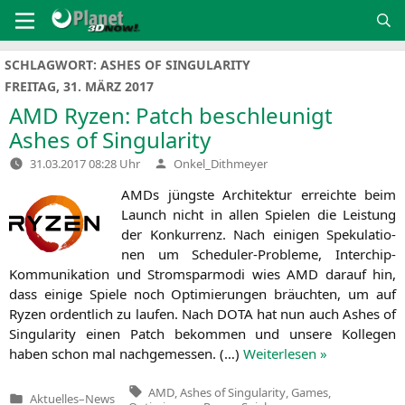
Zum
Inhalt
springen
SCHLAGWORT:
ASHES OF SINGULARITY
FREITAG, 31. MÄRZ 2017
AMD
Ryzen: Patch beschleunigt
Ashes of Singularity
Verfasst
31.03.2017 08:28 Uhr
Onkel_Dithmeyer
von
AMDs jüngs­te Archi­tek­tur erreich­te beim
Launch nicht in allen Spie­len die Leis­tung
der Kon­kur­renz. Nach eini­gen Spe­ku­la­tio­
nen um Sche­du­ler-Pro­ble­me, Inter­chip-
Kom­mu­ni­ka­ti­on und Strom­spar­mo­di wies
AMD
dar­auf hin,
dass eini­ge Spie­le noch Opti­mie­run­gen bräuch­ten, um auf
Ryzen ordent­lich zu lau­fen. Nach
DOTA
hat nun auch Ashes of
Sin­gu­la­ri­ty einen Patch bekom­men und unse­re Kol­le­gen
haben schon mal nach­ge­mes­sen. (…)
Wei­ter­le­sen »
Tags:
AMD
,
Ashes of Singularity
,
Games
,
Aktuelles
–
News
Veröffentlicht