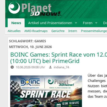
Zum
Inhalt
springen
News
Artikel und Präsentationen
Foren
D
Aktuelles
AMD-Roadmaps
Gerüchte
Intern
Pressemitteilung
SCHLAGWORT:
GAMES
MITTWOCH, 10. JUNI 2026
BOINC
Games: Sprint Race vom 12.0
(10:00
UTC
) bei PrimeGrid
Verfasst
10.06.2026 09:08 Uhr
indiana_74
von
Über das Jah
Chal­­lenges
Nut­zen bie­
mes­sen, die
das Team zu