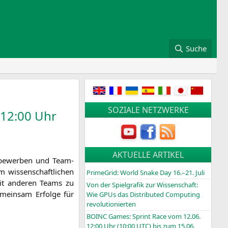
Suche
SOZIALE NETZWERKE
 12:00 Uhr
AKTUELLE ARTIKEL
t­be­wer­ben und Team-
 wis­sen­schaft­li­chen
PrimeGrid: World Snake Day 16.–21. Juli
 mit ande­ren Teams zu
Von der Spielgrafik zur Wissenschaft:
emein­sam Erfol­ge für
Wie GPUs das Distributed Computing
revolutionierten
BOINC
Games: Sprint Race vom 12.06.
12:00 Uhr (10:00
UTC
) bis zum 15.06.