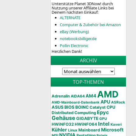
Unterstütze Planet 3DNow! durch
Nutzung unserer Affiliate Links bei
Deinem nächsten Einkauf:
ALTERNATE
Computer & Zubehör bei Amazon
eBay (Werbung)
notebooksbilliger.de
Pollin Electronic
Herzlichen Dank!
ARCHIV
TOP-THEMEN
AMD
AM4
Adrenalin
AIDA64
APU
AMD-Mainboard-Datenbank
ASRock
ASUS
BIOS
BOINC
CPU
Catalyst
Epyc
Distributed Computing
Gehäuse
GIGABYTE
GPU
Intel
HWiNFO32
HWiNFO64
Kaveri
Kühler
Microsoft
Mainboard
Linux
NVIDIA
MSI
Pentathlon
Polaris