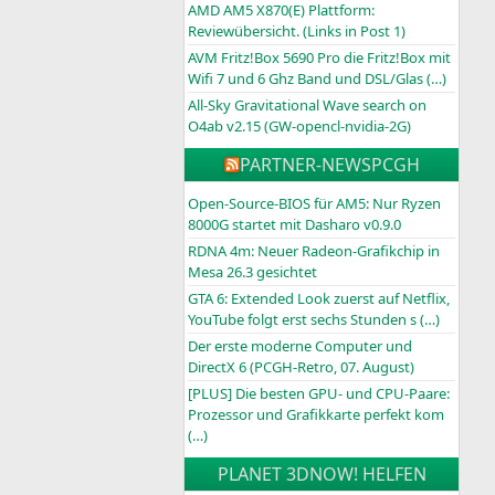
AMD AM5 X870(E) Plattform:
Reviewübersicht. (Links in Post 1)
AVM Fritz!Box 5690 Pro die Fritz!Box mit
Wifi 7 und 6 Ghz Band und DSL/Glas (…)
All-Sky Gravitational Wave search on
O4ab v2.15 (GW-opencl-nvidia-2G)
PARTNER-NEWS
PCGH
Open-Source-BIOS für AM5: Nur Ryzen
8000G startet mit Dasharo v0.9.0
RDNA 4m: Neuer Radeon-Grafikchip in
Mesa 26.3 gesichtet
GTA 6: Extended Look zuerst auf Netflix,
YouTube folgt erst sechs Stunden s (…)
Der erste moderne Computer und
DirectX 6 (PCGH-Retro, 07. August)
[PLUS] Die besten GPU- und CPU-Paare:
Prozessor und Grafikkarte perfekt kom
(…)
PLANET 3DNOW! HELFEN