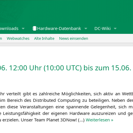
ownloads
Hardware-Datenbank
DC-Wiki
en
Webwatches
Alte Inhalte
News einsenden
6. 12:00 Uhr (10:00
UTC
) bis zum 15.06.
r ver­teilt gibt es zahl­rei­che Mög­lich­kei­ten, sich aktiv an Wet
 im Bereich des Dis­tri­bu­ted Com­pu­ting zu betei­li­gen. Neben dem
ten die­se Ver­an­stal­tun­gen eine span­nen­de Gele­gen­heit, sich
 Leis­tungs­fä­hig­keit der eige­nen Hard­ware aus­zu­rei­zen und g
 erzie­len. Unser Team Pla­net 3DNow! (…)
Wei­ter­le­sen »