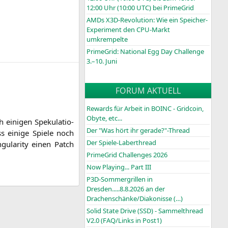
12:00 Uhr (10:00
UTC
) bei PrimeGrid
AMDs X3D-Revolution: Wie ein Speicher-
Experiment den CPU-Markt
umkrempelte
PrimeGrid: National Egg Day Challenge
3.–10. Juni
FORUM AKTUELL
Rewards für Arbeit in BOINC - Gridcoin,
Obyte, etc...
eini­gen Spe­ku­la­tio­
Der "Was hört ihr gerade?"-Thread
s eini­ge Spie­le noch
Der Spiele-Laberthread
­la­ri­ty einen Patch
PrimeGrid Challenges 2026
Now Playing... Part III
P3D-Sommergrillen in
Dresden.....8.8.2026 an der
Drachenschänke/Diakonisse (…)
Solid State Drive (SSD) - Sammelthread
V2.0 (FAQ/Links in Post1)