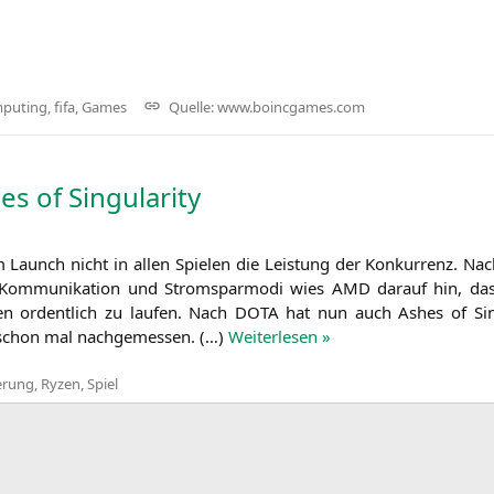
mputing
,
fifa
,
Games
Quelle:
www.boincgames.com
s of Singularity
 Launch nicht in allen Spie­len die Leis­tung der Kon­kur­renz. Nach 
-Kom­mu­ni­ka­ti­on und Strom­spar­mo­di wies
AMD
dar­auf hin, das
en ordent­lich zu lau­fen. Nach
DOTA
hat nun auch Ashes of Sin­gu
schon mal nach­ge­mes­sen. (…)
Wei­ter­le­sen »
erung
,
Ryzen
,
Spiel