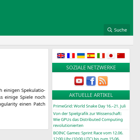
Suche
SOZIALE NETZWERKE
eini­gen Spe­ku­la­tio­
AKTUELLE ARTIKEL
s eini­ge Spie­le noch
­la­ri­ty einen Patch
PrimeGrid: World Snake Day 16.–21. Juli
Von der Spielgrafik zur Wissenschaft:
Wie GPUs das Distributed Computing
revolutionierten
BOINC
Games: Sprint Race vom 12.06.
12:00 Uhr (10:00
UTC
) bis zum 15.06.