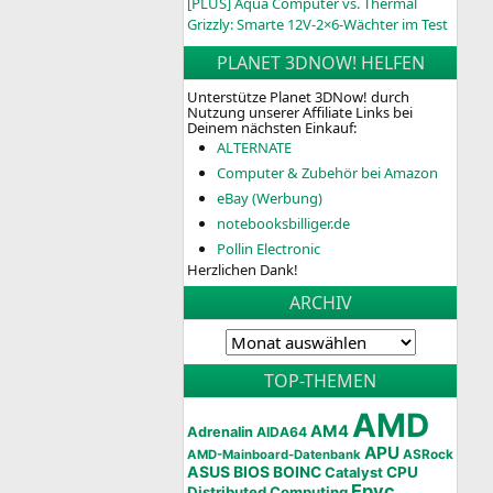
[PLUS] Aqua Computer vs. Thermal
Grizzly: Smarte 12V-2×6-Wächter im Test
PLANET 3DNOW! HELFEN
Unterstütze Planet 3DNow! durch
Nutzung unserer Affiliate Links bei
Deinem nächsten Einkauf:
ALTERNATE
Computer & Zubehör bei Amazon
eBay (Werbung)
notebooksbilliger.de
Pollin Electronic
Herzlichen Dank!
ARCHIV
TOP-THEMEN
AMD
AM4
Adrenalin
AIDA64
APU
AMD-Mainboard-Datenbank
ASRock
ASUS
BIOS
BOINC
CPU
Catalyst
Epyc
Distributed Computing