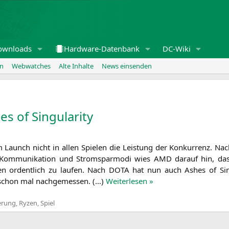
ownloads
Hardware-Datenbank
DC-Wiki
en
Webwatches
Alte Inhalte
News einsenden
s of Singularity
 Launch nicht in allen Spie­len die Leis­tung der Kon­kur­renz. Nach 
-Kom­mu­ni­ka­ti­on und Strom­spar­mo­di wies
AMD
dar­auf hin, das
en ordent­lich zu lau­fen. Nach
DOTA
hat nun auch Ashes of Sin­gu
schon mal nach­ge­mes­sen. (…)
Wei­ter­le­sen »
erung
,
Ryzen
,
Spiel