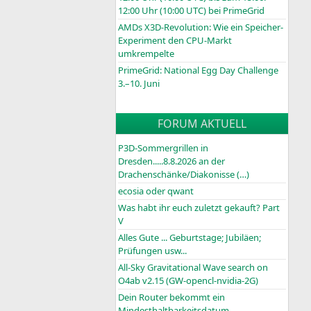
12:00 Uhr (10:00
UTC
) bei PrimeGrid
AMDs X3D-Revolution: Wie ein Speicher-
Experiment den CPU-Markt
umkrempelte
PrimeGrid: National Egg Day Challenge
3.–10. Juni
FORUM AKTUELL
P3D-Sommergrillen in
Dresden.....8.8.2026 an der
Drachenschänke/Diakonisse (…)
ecosia oder qwant
Was habt ihr euch zuletzt gekauft? Part
V
Alles Gute ... Geburtstage; Jubiläen;
Prüfungen usw...
All-Sky Gravitational Wave search on
O4ab v2.15 (GW-opencl-nvidia-2G)
Dein Router bekommt ein
Mindesthaltbarkeitsdatum