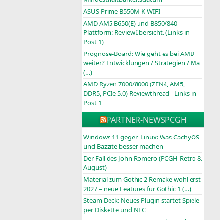
ASUS Prime B550M-K WIFI
AMD AM5 B650(E) und B850/840
Plattform: Reviewübersicht. (Links in
Post 1)
Prognose-Board: Wie geht es bei AMD
weiter? Entwicklungen / Strategien / Ma
(…)
AMD Ryzen 7000/8000 (ZEN4, AM5,
DDR5, PCIe 5.0) Reviewthread - Links in
Post 1
PARTNER-NEWS
PCGH
Windows 11 gegen Linux: Was CachyOS
und Bazzite besser machen
Der Fall des John Romero (PCGH-Retro 8.
August)
Material zum Gothic 2 Remake wohl erst
2027 – neue Features für Gothic 1 (…)
Steam Deck: Neues Plugin startet Spiele
per Diskette und NFC