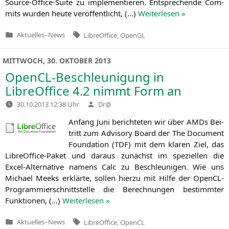
Source-Office-Suite zu imple­men­tie­ren. Ent­spre­chen­de Com­
mits wur­den heu­te ver­öf­fent­licht, (…)
Wei­ter­le­sen »
Tags:
Aktuelles
–
News
LibreOffice
,
OpenGL
Veröffentlicht
in
MITTWOCH, 30. OKTOBER 2013
OpenCL-Beschleunigung in
LibreOffice 4.2 nimmt Form an
Verfasst
30.10.2013 12:38 Uhr
Dr@
von
Anfang Juni berich­te­ten wir über AMDs Bei­
tritt zum Advi­so­ry Board der The Docu­ment
Foun­da­ti­on (
TDF
) mit dem kla­ren Ziel, das
Libre­Of­fice-Paket und dar­aus zunächst im spe­zi­el­len die
Excel-Alter­na­ti­ve namens Calc zu Beschleu­ni­gen. Wie uns
Micha­el Meeks erklär­te, sol­len hier­zu mit Hil­fe der Open­CL-
Pro­gram­mier­schnitt­stel­le die Berech­nun­gen bestimm­ter
Funk­tio­nen, (…)
Wei­ter­le­sen »
Tags:
Aktuelles
–
News
LibreOffice
,
OpenCL
Veröffentlicht