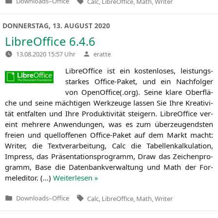
Downloads
–
Office
Calc
,
LibreOffice
,
Math
,
Writer
Veröffentlicht
in
DONNERSTAG, 13. AUGUST 2020
LibreOffice 6.4.6
Verfasst
13.08.2020 15:57 Uhr
eratte
von
Libre­Of­fice ist ein kos­ten­lo­ses, leis­tungs­
star­kes Office-Paket, und ein Nach­fol­ger
von OpenOffice(.org). Sei­ne kla­re Ober­flä­
che und sei­ne mäch­ti­gen Werk­zeu­ge las­sen Sie Ihre Krea­ti­vi­
tät ent­fal­ten und Ihre Pro­duk­ti­vi­tät stei­gern. Libre­Of­fice ver­
eint meh­re­re Anwen­dun­gen, was es zum über­zeu­gends­ten
frei­en und quell­of­fe­nen Office-Paket auf dem Markt macht:
Wri­ter, die Text­ver­ar­bei­tung, Calc die Tabel­len­kal­ku­la­ti­on,
Impress, das Prä­sen­ta­ti­ons­pro­gramm, Draw das Zei­chen­pro­
gramm, Base die Daten­bank­ver­wal­tung und Math der For­
me­l­edi­tor. (…)
Wei­ter­le­sen »
Tags:
Downloads
–
Office
Calc
,
LibreOffice
,
Math
,
Writer
Veröffentlicht
in