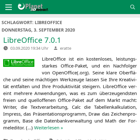
Zum
Inhalt
springen
SCHLAGWORT:
LIBREOFFICE
DONNERSTAG, 3. SEPTEMBER 2020
LibreOffice 7.0.1
Verfasst
03.09.2020 19:34 Uhr
eratte
von
Libre­Of­fice ist ein kos­ten­lo­ses, leis­tungs­
star­kes Office-Paket, und ein Nach­fol­ger
von OpenOffice(.org). Sei­ne kla­re Ober­flä­
che und sei­ne mäch­ti­gen Werk­zeu­ge las­sen Sie Ihre Krea­ti­vi­
tät ent­fal­ten und Ihre Pro­duk­ti­vi­tät stei­gern. Libre­Of­fice ver­
eint meh­re­re Anwen­dun­gen, was es zum über­zeu­gends­ten
frei­en und quell­of­fe­nen Office-Paket auf dem Markt macht:
Wri­ter, die Text­ver­ar­bei­tung, Calc die Tabel­len­kal­ku­la­ti­on,
Impress, das Prä­sen­ta­ti­ons­pro­gramm, Draw das Zei­chen­pro­
gramm, Base die Daten­bank­ver­wal­tung und Math der For­
me­l­edi­tor. (…)
Wei­ter­le­sen »
Tags: