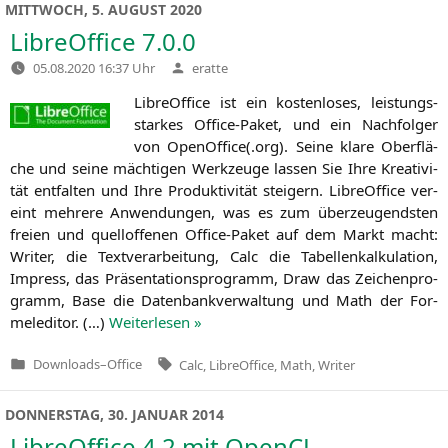
MITTWOCH, 5. AUGUST 2020
LibreOffice 7.0.0
Verfasst
05.08.2020 16:37 Uhr
eratte
von
Libre­Of­fice ist ein kos­ten­lo­ses, leis­tungs­
star­kes Office-Paket, und ein Nach­fol­ger
von OpenOffice(.org). Sei­ne kla­re Ober­flä­
che und sei­ne mäch­ti­gen Werk­zeu­ge las­sen Sie Ihre Krea­ti­vi­
tät ent­fal­ten und Ihre Pro­duk­ti­vi­tät stei­gern. Libre­Of­fice ver­
eint meh­re­re Anwen­dun­gen, was es zum über­zeu­gends­ten
frei­en und quell­of­fe­nen Office-Paket auf dem Markt macht:
Wri­ter, die Text­ver­ar­bei­tung, Calc die Tabel­len­kal­ku­la­ti­on,
Impress, das Prä­sen­ta­ti­ons­pro­gramm, Draw das Zei­chen­pro­
gramm, Base die Daten­bank­ver­wal­tung und Math der For­
me­l­edi­tor. (…)
Wei­ter­le­sen »
Tags:
Downloads
–
Office
Calc
,
LibreOffice
,
Math
,
Writer
Veröffentlicht
in
DONNERSTAG, 30. JANUAR 2014
LibreOffice 4.2 mit OpenCL-