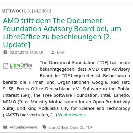
in
MITTWOCH, 3. JULI 2013
AMD
tritt dem The Document
Foundation Advisory Board bei, um
LibreOffice zu beschleunigen [2.
Update]
Verfasst
03.07.2013 14:30 Uhr
Dr@
von
The Docu­ment Foun­da­ti­on (
TDF
) hat heu­te
bekannt­ge­ge­ben, dass
AMD
dem Advi­so­ry
Board der
TDF
bei­getre­ten ist. Bis­her waren
bereits die Fir­men und Orga­ni­sa­tio­nen Goog­le, Red Hat,
SUSE
, Frei­es Office Deutsch­land e.V., Soft­ware in the Public
Inte­rest (
SPI
), the Free Soft­ware Foun­da­ti­on, Intel, Lane­do,
MIMO
(Inter-Minis­try Mutua­li­sa­ti­on for an Open Pro­duc­ti­vi­ty
Suite) und King Abdu­la­ziz City for Sci­ence and Tech­no­lo­gy
(
KACST
) hier ver­tre­ten, (…)
Wei­ter­le­sen »
Tags:
Aktuelles
–
News
LibreOffice
,
OpenCL
,
TDF
Veröffentlicht
in