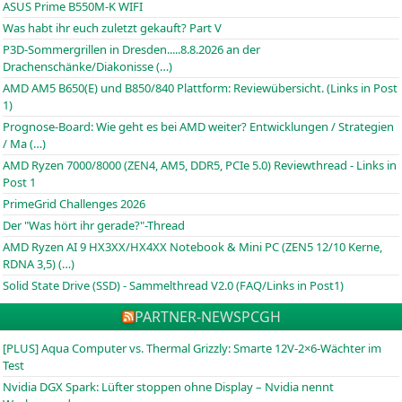
ASUS Prime B550M-K WIFI
Was habt ihr euch zuletzt gekauft? Part V
P3D-Sommergrillen in Dresden.....8.8.2026 an der
Drachenschänke/Diakonisse (…)
AMD AM5 B650(E) und B850/840 Plattform: Reviewübersicht. (Links in Post
1)
Prognose-Board: Wie geht es bei AMD weiter? Entwicklungen / Strategien
/ Ma (…)
AMD Ryzen 7000/8000 (ZEN4, AM5, DDR5, PCIe 5.0) Reviewthread - Links in
Post 1
PrimeGrid Challenges 2026
Der "Was hört ihr gerade?"-Thread
AMD Ryzen AI 9 HX3XX/HX4XX Notebook & Mini PC (ZEN5 12/10 Kerne,
RDNA 3,5) (…)
Solid State Drive (SSD) - Sammelthread V2.0 (FAQ/Links in Post1)
PARTNER-NEWS
PCGH
[PLUS] Aqua Computer vs. Thermal Grizzly: Smarte 12V-2×6-Wächter im
Test
Nvidia DGX Spark: Lüfter stoppen ohne Display – Nvidia nennt