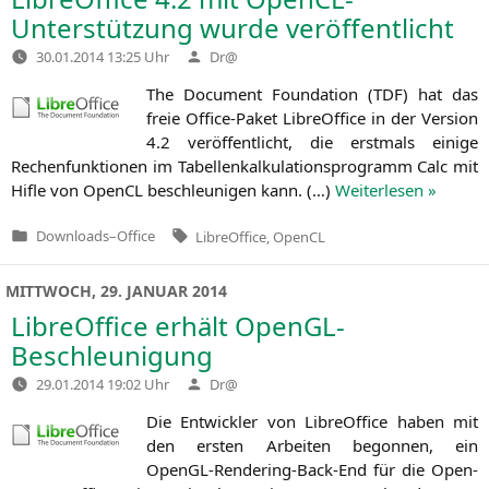
Unterstützung wurde veröffentlicht
Verfasst
30.01.2014 13:25 Uhr
Dr@
von
The Docu­ment Foun­da­ti­on (
TDF
) hat das
freie Office-Paket Libre­Of­fice in der Ver­si­on
4.2 ver­öf­fent­licht, die erst­mals eini­ge
Rechen­funk­tio­nen im Tabel­len­kal­ku­la­ti­ons­pro­gramm Calc mit
Hif­le von Open­CL beschleu­ni­gen kann. (…)
Wei­ter­le­sen »
Tags:
Downloads
–
Office
LibreOffice
,
OpenCL
Veröffentlicht
in
MITTWOCH, 29. JANUAR 2014
LibreOffice erhält OpenGL-
Beschleunigung
Verfasst
29.01.2014 19:02 Uhr
Dr@
von
Die Ent­wick­ler von Libre­Of­fice haben mit
den ers­ten Arbei­ten begon­nen, ein
OpenGL-Ren­de­ring-Back-End für die Open-