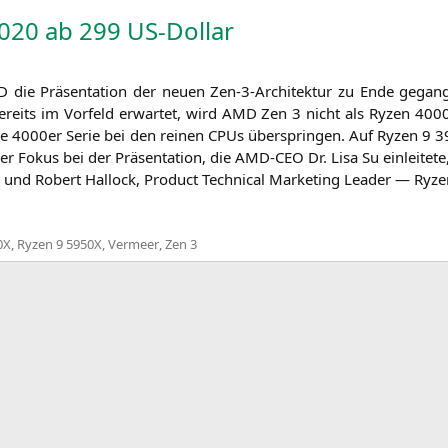
020 ab 299 US-Dollar
D
die Prä­sen­ta­ti­on der neu­en Zen-3-Archi­tek­tur zu Ende gegan­
reits im Vor­feld erwar­tet, wird
AMD
Zen 3 nicht als Ryzen 4000
e 4000er Serie bei den rei­nen CPUs über­sprin­gen. Auf Ryzen 9
3
er Fokus bei der Prä­sen­ta­ti­on, die
AMD-CEO
Dr. Lisa Su ein­lei­te
, und Robert Hal­lo­ck, Pro­duct Tech­ni­cal Mar­ke­ting Lea­der — Ryze
0X
,
Ryzen 9 5950X
,
Vermeer
,
Zen 3