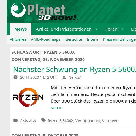
Zum
Inhalt
springen
News
Artikel und Präsentationen
Foren
D
Aktuelles
AMD-Roadmaps
Gerüchte
Intern
Pressemitteilung
SCHLAGWORT:
RYZEN 5 5600X
DONNERSTAG, 26. NOVEMBER 2020
Nächster Schwung an Ryzen 5
5600
Verfasst
26.11.2020 14:12 Uhr
Nero24
von
Mit der Ver­füg­bar­keit der neu­en Ryze
ziem­lich mau aus. Heu­te jedoch scheint s
über 300 Stück des Ryzen 5
5600X
an de
sen »
Tags:
Aktuelles
Ryzen 5 5600X
,
Verfügbarkeit
,
Vermeer
Veröffentlicht
in
DONNERSTAG, 8. OKTOBER 2020