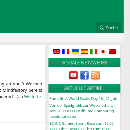
Suche
SOZIALE NETZWERKE
­rung an vor 3 Wochen
AKTUELLE ARTIKEL
Mind­fac­to­ry bereits
agernd”. (…)
Wei­ter­le­
PrimeGrid: World Snake Day 16.–21. Juli
Von der Spielgrafik zur Wissenschaft:
Wie GPUs das Distributed Computing
revolutionierten
BOINC
Games: Sprint Race vom 12.06.
12:00 Uhr (10:00
UTC
) bis zum 15.06.