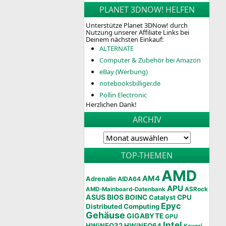
PLANET 3DNOW! HELFEN
Unterstütze Planet 3DNow! durch
Nutzung unserer Affiliate Links bei
Deinem nächsten Einkauf:
ALTERNATE
Computer & Zubehör bei Amazon
eBay (Werbung)
notebooksbilliger.de
Pollin Electronic
Herzlichen Dank!
ARCHIV
TOP-THEMEN
AMD
AM4
Adrenalin
AIDA64
APU
AMD-Mainboard-Datenbank
ASRock
ASUS
BIOS
BOINC
CPU
Catalyst
Epyc
Distributed Computing
Gehäuse
GIGABYTE
GPU
Intel
HWiNFO32
HWiNFO64