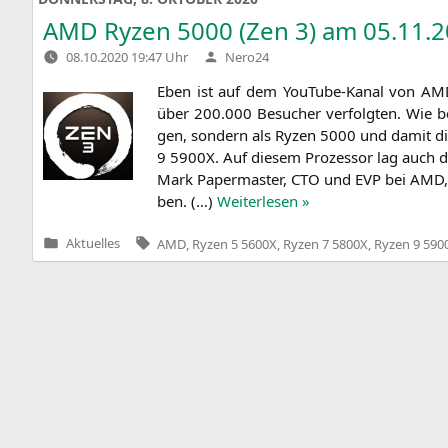
AMD
Ryzen 5000 (Zen 3) am 05.11.2
Verfasst
08.10.2020 19:47 Uhr
Nero24
von
Eben ist auf dem You­Tube-Kanal von
AM
über 200.000 Besu­cher ver­folg­ten. Wie be
gen, son­dern als Ryzen 5000 und damit di
9
5900X
. Auf die­sem Pro­zes­sor lag auch d
Mark Paper­mas­ter,
CTO
und
EVP
bei
AMD
ben. (…)
Wei­ter­le­sen »
Tags:
Aktuelles
AMD
,
Ryzen 5 5600X
,
Ryzen 7 5800X
,
Ryzen 9 590
Veröffentlicht
in