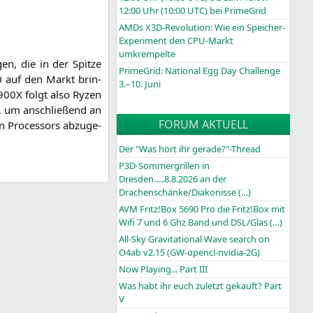
12:00 Uhr (10:00
UTC
) bei PrimeGrid
AMDs X3D-Revolution: Wie ein Speicher-
Experiment den CPU-Markt
umkrempelte
gen, die in der Spit­ze
PrimeGrid: National Egg Day Challenge
 auf den Markt brin­
3.–10. Juni
900X
folgt also Ryzen
­te, um anschlie­ßend an
FORUM AKTUELL
n Pro­ces­sors abzu­ge­
Der "Was hört ihr gerade?"-Thread
P3D-Sommergrillen in
Dresden.....8.8.2026 an der
Drachenschänke/Diakonisse (…)
AVM Fritz!Box 5690 Pro die Fritz!Box mit
Wifi 7 und 6 Ghz Band und DSL/Glas (…)
All-Sky Gravitational Wave search on
O4ab v2.15 (GW-opencl-nvidia-2G)
Now Playing... Part III
Was habt ihr euch zuletzt gekauft? Part
V