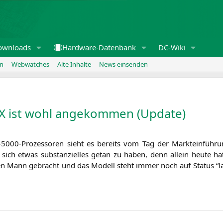
ownloads
Hardware-Datenbank
DC-Wiki
en
Webwatches
Alte Inhalte
News einsenden
X
ist wohl angekommen (Update)
n-5000-Pro­zes­so­ren sieht es bereits vom Tag der Markt­ein­füh
ich etwas sub­stan­zi­el­les getan zu haben, denn allein heu­te hat 
n Mann gebracht und das Modell steht immer noch auf Sta­tus “l