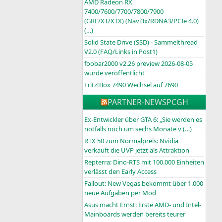
AMD Radeon RX
7400/7600/7700/7800/7900
(GRE/XT/XTX) (Navi3x/RDNA3/PCIe 4.0)
(…)
Solid State Drive (SSD) - Sammelthread
V2.0 (FAQ/Links in Post1)
foobar2000 v2.26 preview 2026-08-05
wurde veröffentlicht
Fritz!Box 7490 Wechsel auf 7690
PARTNER-NEWS
PCGH
Ex-Entwickler über GTA 6: „Sie werden es
notfalls noch um sechs Monate v (…)
RTX 50 zum Normalpreis: Nvidia
verkauft die UVP jetzt als Attraktion
Repterra: Dino-RTS mit 100.000 Einheiten
verlässt den Early Access
Fallout: New Vegas bekommt über 1.000
neue Aufgaben per Mod
Asus macht Ernst: Erste AMD- und Intel-
Mainboards werden bereits teurer