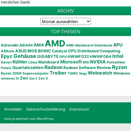
Herzlichen Dank!
ARCHIV
TOP-THEMEN
AMD
APU
AM4
Adrenalin
AIDA64
AMD-Mainboard-Datenbank
ASUS
BIOS
BOINC
CPU
Distributed Computing
Catalyst
ASRock
Gehäuse
Epyc
Intel
GIGABYTE
HWiNFO32
HWiNFO64
GPU
Kühler
Microsoft
NVIDIA
Mainboard
Kaveri
Linux
MSI
Pentathlon
Ryzen
Radeon
Quartalszahlen
Radeon Software
Review
Polaris
Treiber
Webwatch
Ryzen 3000
Windows
Supercomputer
TSMC
Vega
Zen
Zen 3
windows 10
Zen 2
Anmelden
Datenschutzerklärung
Impressum
Stolz präsentiert von WordPress.