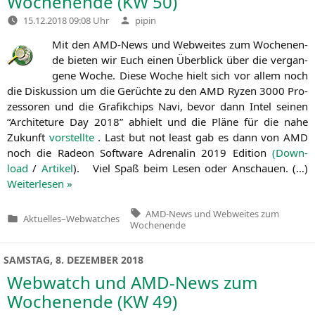
Wochenende (
KW
50)
Verfasst
15.12.2018 09:08 Uhr
pipin
von
Mit den AMD-News und Web­wei­tes zum Wochen­en­
de bie­ten wir Euch einen Über­blick über die ver­gan­
ge­ne Woche. Die­se Woche hielt sich vor allem noch
die Dis­kus­si­on um die Gerüch­te zu den
AMD
Ryzen 3000 Pro­
zes­so­ren und die Gra­fik­chips Navi, bevor dann Intel sei­nen
“Archi­te­tu­re Day 2018” abhielt und die Plä­ne für die nahe
Zukunft
vor­stell­te
. Last but not least gab es dann von
AMD
noch die Rade­on Soft­ware Adre­na­lin 2019 Edi­ti­on
(Down­
load
/
Arti­kel
). Viel Spaß beim Lesen oder Anschau­en. (…)
Wei­ter­le­sen »
Tags:
AMD-News und Webweites zum
Aktuelles
–
Webwatches
Veröffentlicht
Wochenende
in
SAMSTAG, 8. DEZEMBER 2018
Webwatch und AMD-News zum
Wochenende (
KW
49)