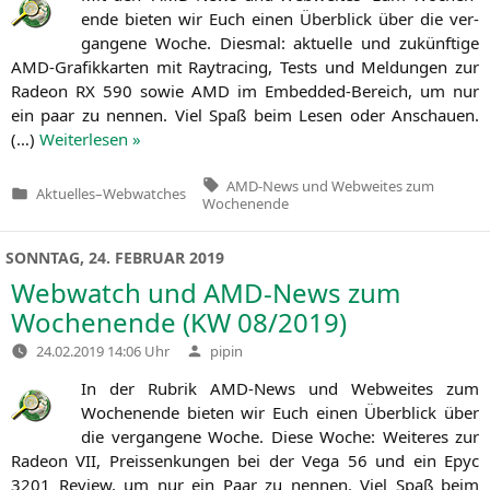
en­de bie­ten wir Euch einen Über­blick über die ver­
gan­ge­ne Woche. Dies­mal: aktu­el­le und zukünf­ti­ge
AMD-Gra­fik­kar­ten mit Ray­tra­cing, Tests und Mel­dun­gen zur
Rade­on
RX
590 sowie
AMD
im Embedded-Bereich, um nur
ein paar zu nen­nen. Viel Spaß beim Lesen oder Anschau­en.
(…)
Wei­ter­le­sen »
Tags:
AMD-News und Webweites zum
Aktuelles
–
Webwatches
Veröffentlicht
Wochenende
in
SONNTAG, 24. FEBRUAR 2019
Webwatch und AMD-News zum
Wochenende (
KW
08/2019)
Verfasst
24.02.2019 14:06 Uhr
pipin
von
In der Rubrik AMD-News und Web­wei­tes zum
Wochen­en­de bie­ten wir Euch einen Über­blick über
die ver­gan­ge­ne Woche. Die­se Woche: Wei­te­res zur
Rade­on
VII
, Preis­sen­kun­gen bei der Vega 56 und ein Epyc
3201 Review, um nur ein Paar zu nen­nen. Viel Spaß beim