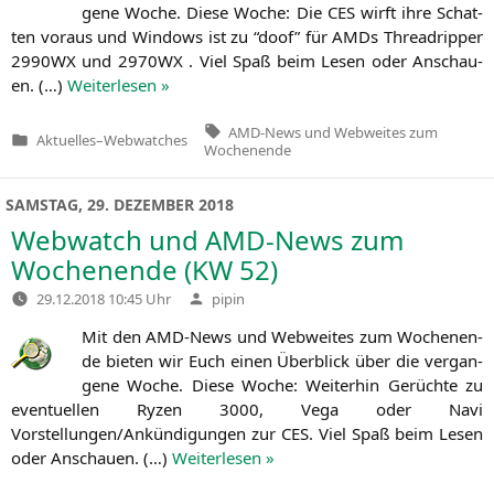
ge­ne Woche. Die­se Woche: Die
CES
wirft ihre Schat­
ten vor­aus und Win­dows ist zu “doof” für AMDs Thre­ad­rip­per
2990WX
und
2970WX
. Viel Spaß beim Lesen oder Anschau­
en. (…)
Wei­ter­le­sen »
Tags:
AMD-News und Webweites zum
Aktuelles
–
Webwatches
Veröffentlicht
Wochenende
in
SAMSTAG, 29. DEZEMBER 2018
Webwatch und AMD-News zum
Wochenende (
KW
52)
Verfasst
29.12.2018 10:45 Uhr
pipin
von
Mit den AMD-News und Web­wei­tes zum Wochen­en­
de bie­ten wir Euch einen Über­blick über die ver­gan­
ge­ne Woche. Die­se Woche: Wei­ter­hin Gerüch­te zu
even­tu­el­len Ryzen 3000, Vega oder Navi
Vorstellungen/Ankündigungen zur
CES
. Viel Spaß beim Lesen
oder Anschau­en. (…)
Wei­ter­le­sen »