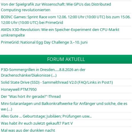
Von der Spielgrafik zur Wissenschaft: Wie GPUs das Distributed
Computing revolutionierten
BOINC
Games: Sprint Race vom 12.06. 12:00 Uhr (10:00
UTC
) bis zum 15.06.
12:00 Uhr (10:00
UTC
) bei PrimeGrid
AMDs X3D-Revolution: Wie ein Speicher-Experiment den CPU-Markt
umkrempelte
PrimeGrid: National Egg Day Challenge 3.–10. Juni
FORUM AKTUELL
P3D-Sommergrillen in Dresden.....8.8.2026 an der
Drachenschänke/Diakonisse (…)
Solid State Drive (SSD) - Sammelthread V2.0 (FAQ/Links in Post1)
Honeywell PTM7950
Der "Was hört ihr gerade?"-Thread
Mini-Solaranlagen und Balkonkraftwerke für Anfänger und solche, die es
we (…)
Alles Gute ... Geburtstage; Jubiläen; Prüfungen usw...
Was habt ihr euch zuletzt gekauft? Part V
Mal was aus der dunklen nacht