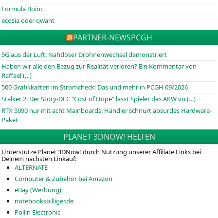
Formula Boinc
ecosia oder qwant
PARTNER-NEWS
PCGH
5G aus der Luft: Nahtloser Drohnenwechsel demonstriert
Haben wir alle den Bezug zur Realität verloren? Ein Kommentar von
Raffael (…)
500 Grafikkarten im Stromcheck: Das und mehr in PCGH 09/2026
Stalker 2: Der Story-DLC "Cost of Hope" lässt Spieler das AKW vo (…)
RTX 5090 nur mit acht Mainboards: Händler schnürt absurdes Hardware-
Paket
PLANET 3DNOW! HELFEN
Unterstütze Planet 3DNow! durch Nutzung unserer Affiliate Links bei
Deinem nächsten Einkauf:
ALTERNATE
Computer & Zubehör bei Amazon
eBay (Werbung)
notebooksbilliger.de
Pollin Electronic