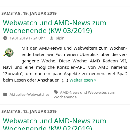
in
SAMSTAG, 19. JANUAR 2019
Webwatch und AMD-News zum
Wochenende (
KW
03/2019)
Verfasst
19.01.2019 17:24 Uhr
pipin
von
Mit den AMD-News und Web­wei­tem zum Wochen­
en­de bie­ten wir Euch einen Über­blick über die ver­
gan­ge­ne Woche. Die­se Woche:
AMD
Rade­on
VII
,
Navi und eine mög­li­che Kon­so­len-APU von
AMD
namens
“Gon­za­lo”, um nur ein paar Aspek­te zu nen­nen. Viel Spaß
beim Lesen oder Anschau­en. (…)
Wei­ter­le­sen »
Tags:
AMD-News und Webweites zum
Aktuelles
–
Webwatches
Veröffentlicht
Wochenende
in
SAMSTAG, 12. JANUAR 2019
Webwatch und AMD-News zum
Wochenende (
KW
02/2019)