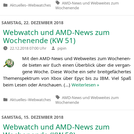
Tags:
AMD-News und Webweites zum
Aktuelles
–
Webwatches
Veröffentlicht
Wochenende
in
SAMSTAG, 22. DEZEMBER 2018
Webwatch und AMD-News zum
Wochenende (
KW
51)
Verfasst
22.12.2018 07:00 Uhr
pipin
von
Mit den AMD-News und Web­wei­tes zum Wochen­en­
de bie­ten wir Euch einen Über­blick über die ver­gan­
ge­ne Woche. Die­se Woche ein sehr breit­ge­fä­cher­tes
The­men­spek­trum von Xbox über Epyc bis zu
IBM
. Viel Spaß
beim Lesen oder Anschau­en. (…)
Wei­ter­le­sen »
Tags:
AMD-News und Webweites zum
Aktuelles
–
Webwatches
Veröffentlicht
Wochenende
in
SAMSTAG, 15. DEZEMBER 2018
Webwatch und AMD-News zum