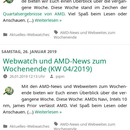
de bie­ten wir Euch einen Über­blick über die ver­gan­
ge­ne Woche. Die­se Woche stand im Zei­chen der
Quar­tals­er­geb­nis­se von
AMD
. Viel Spaß beim Lesen oder
Anschau­en. (…)
Wei­ter­le­sen »
Tags:
AMD-News und Webweites zum
Aktuelles
–
Webwatches
Veröffentlicht
Wochenende
in
SAMSTAG, 26. JANUAR 2019
Webwatch und AMD-News zum
Wochenende (
KW
04/2019)
Verfasst
26.01.2019 12:13 Uhr
pipin
von
Mit den AMD-News und Web­wei­tem zum Wochen­
en­de bie­ten wir Euch einen Über­blick über die ver­
gan­ge­ne Woche. Die­se Woche: AMDs Navi, Intels 10
nm, James Pri­or ver­lässt
AMD
. Viel Spaß beim Lesen oder
Anschau­en. (…)
Wei­ter­le­sen »
Tags:
AMD-News und Webweites zum
Aktuelles
–
Webwatches
Veröffentlicht
Wochenende