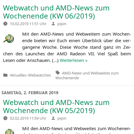
Webwatch und AMD-News zum
Wochenende (
KW
06/2019)
Verfasst
10.02.2019 11:51 Uhr
pipin
von
Mit den AMD-News und Web­wei­tem zum Wochen­
en­de bie­ten wir Euch einen Über­blick über die ver­
gan­ge­ne Woche. Die­se Woche stand ganz im Zei­
chen des Laun­ches der
AMD
Rade­on
VII
. Viel Spaß beim
Lesen oder Anschau­en. (…)
Wei­ter­le­sen »
Tags:
AMD-News und Webweites zum
Aktuelles
–
Webwatches
Veröffentlicht
Wochenende
in
SAMSTAG, 2. FEBRUAR 2019
Webwatch und AMD-News zum
Wochenende (
KW
05/2019)
Verfasst
02.02.2019 11:59 Uhr
pipin
von
Mit den AMD-News und Web­wei­tes zum Wochen­en­