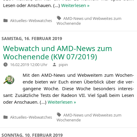
Lesen oder Anschau­en. (…)
Wei­ter­le­sen »
Tags:
AMD-News und Webweites zum
Aktuelles
–
Webwatches
Veröffentlicht
Wochenende
in
SAMSTAG, 16. FEBRUAR 2019
Webwatch und AMD-News zum
Wochenende (
KW
07/2019)
Verfasst
16.02.2019 12:00 Uhr
pipin
von
Mit den AMD-News und Web­wei­tem zum Wochen­
en­de bie­ten wir Euch einen Über­blick über die ver­
gan­ge­ne Woche. Die­se Woche beson­ders inter­es­
sant: Zusätz­li­che Tests der Rade­on
VII
. Viel Spaß beim Lesen
oder Anschau­en. (…)
Wei­ter­le­sen »
Tags:
AMD-News und Webweites zum
Aktuelles
–
Webwatches
Veröffentlicht
Wochenende
in
SONNTAG, 10. FEBRUAR 2019