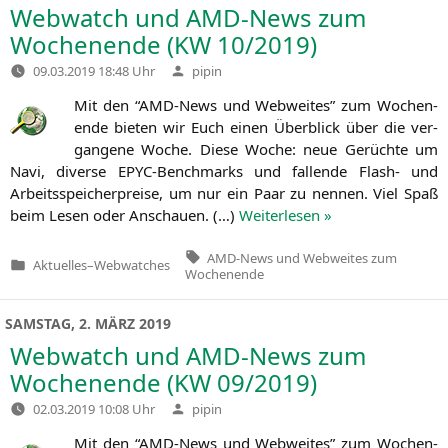
Webwatch und AMD-News zum
Wochenende (
KW
10/2019)
Verfasst
09.03.2019 18:48 Uhr
pipin
von
Mit den “AMD-News und Web­wei­tes” zum Wochen­
en­de bie­ten wir Euch einen Über­blick über die ver­
gan­ge­ne Woche. Die­se Woche: neue Gerüch­te um
Navi, diver­se EPYC-Bench­marks und fal­len­de Flash- und
Arbeits­spei­cher­prei­se, um nur ein Paar zu nen­nen. Viel Spaß
beim Lesen oder Anschau­en. (…)
Wei­ter­le­sen »
Tags:
AMD-News und Webweites zum
Aktuelles
–
Webwatches
Veröffentlicht
Wochenende
in
SAMSTAG, 2. MÄRZ 2019
Webwatch und AMD-News zum
Wochenende (
KW
09/2019)
Verfasst
02.03.2019 10:08 Uhr
pipin
von
Mit den “AMD-News und Web­wei­tes” zum Wochen­