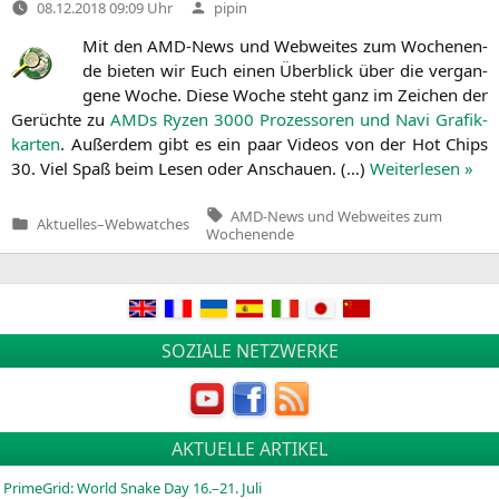
Verfasst
08.12.2018 09:09 Uhr
pipin
von
Mit den AMD-News und Web­wei­tes zum Wochen­en­
de bie­ten wir Euch einen Über­blick über die ver­gan­
ge­ne Woche. Die­se Woche steht ganz im Zei­chen der
Gerüch­te zu
AMDs Ryzen 3000 Pro­zes­so­ren und Navi Gra­fik­
kar­ten
. Außer­dem gibt es ein paar Vide­os von der Hot Chips
30. Viel Spaß beim Lesen oder Anschau­en. (…)
Wei­ter­le­sen »
Tags:
AMD-News und Webweites zum
Aktuelles
–
Webwatches
Veröffentlicht
Wochenende
in
Beitragsnavigation
SOZIALE NETZWERKE
AKTUELLE ARTIKEL
PrimeGrid: World Snake Day 16.–21. Juli