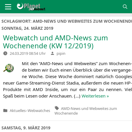
Zum
Inhalt
springen
SCHLAGWORT:
AMD-NEWS UND WEBWEITES ZUM WOCHENEND
SONNTAG, 24. MÄRZ 2019
Webwatch und AMD-News zum
Wochenende (
KW
12/2019)
Verfasst
24.03.2019 08:54 Uhr
pipin
von
Mit den “AMD-News und Web­wei­tes” zum Wochen­en­
de bie­ten wir Euch einen Über­blick über die ver­gan­ge­
ne Woche. Die­se Woche domi­niert natür­lich Goo­gles
neu­er Game-Strea­ming-Dienst Sta­dia, außer­dem die neu­en HP-
Pro­duk­te mit
AMD
Insi­de, um nur ein Paar zu nen­nen. Viel
Spaß beim Lesen oder Anschau­en. (…)
Wei­ter­le­sen »
Tags:
AMD-News und Webweites zum
Aktuelles
–
Webwatches
Veröffentlicht
Wochenende
in
SAMSTAG, 9. MÄRZ 2019