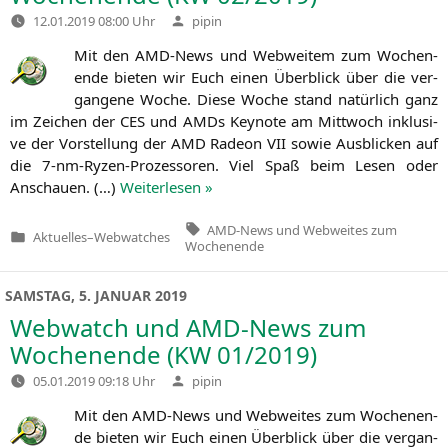
Verfasst
12.01.2019 08:00 Uhr
pipin
von
Mit den AMD-News und Web­wei­tem zum Wochen­
en­de bie­ten wir Euch einen Über­blick über die ver­
gan­ge­ne Woche. Die­se Woche stand natür­lich ganz
im Zei­chen der
CES
und AMDs Key­note am Mitt­woch inklu­si­
ve der Vor­stel­lung der
AMD
Rade­on
VII
sowie Aus­bli­cken auf
die 7‑nm-Ryzen-Pro­zes­so­ren. Viel Spaß beim Lesen oder
Anschau­en. (…)
Wei­ter­le­sen »
Tags:
AMD-News und Webweites zum
Aktuelles
–
Webwatches
Veröffentlicht
Wochenende
in
SAMSTAG, 5. JANUAR 2019
Webwatch und AMD-News zum
Wochenende (
KW
01/2019)
Verfasst
05.01.2019 09:18 Uhr
pipin
von
Mit den AMD-News und Web­wei­tes zum Wochen­en­
de bie­ten wir Euch einen Über­blick über die ver­gan­