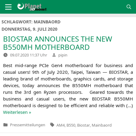
Zum
Inhalt
springen
SCHLAGWORT:
MAINBAORD
DONNERSTAG, 9. JULI 2020
BIOSTAR
ANNOUNCES
THE
NEW
B550MH
MOTHERBOARD
Verfasst
09.07.2020 11:37 Uhr
pipin
von
Best mid-ran­­ge PCIe Gen4 mother­board for busi­ness and
casu­al users! 9th of July 2020, Tai­pei, Tai­wan —
BIOSTAR
, a
lea­ding brand of mother­boards, gra­phics cards, and sto­rage
devices, today announ­ces the
B550MH
mother­board that
runs the 3rd gen Ryzen pro­ces­sors. Geared towards the
busi­ness and casu­al users, the new
BIOSTAR
B550MH
mother­board is desi­gned to be effi­ci­ent and relia­ble with (…)
Wei­ter­le­sen »
Tags:
Pressemitteilungen
AM4
,
B550
,
Biostar
,
Mainbaord
Veröffentlicht
in