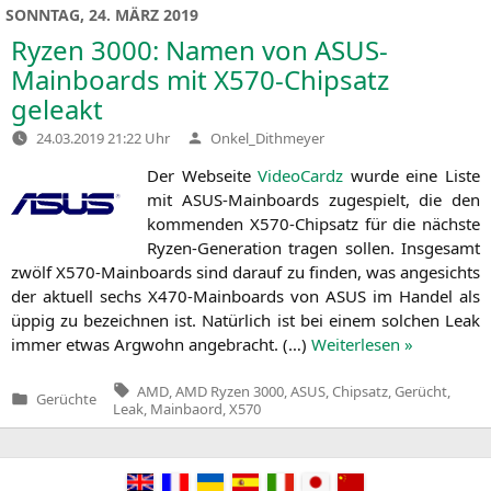
SONNTAG, 24. MÄRZ 2019
Ryzen 3000: Namen von ASUS-
Mainboards mit X570-Chipsatz
geleakt
Verfasst
24.03.2019 21:22 Uhr
Onkel_Dithmeyer
von
Der Web­sei­te
Video­Cardz
wur­de eine Lis­te
mit ASUS-Main­boards zuge­spielt, die den
kom­men­den X570-Chip­satz für die nächs­te
Ryzen-Gene­ra­ti­on tra­gen sol­len. Ins­ge­samt
zwölf X570-Main­boards sind dar­auf zu fin­den, was ange­sichts
der aktu­ell sechs X470-Main­boards von
ASUS
im Han­del als
üppig zu bezeich­nen ist. Natür­lich ist bei einem sol­chen Leak
immer etwas Arg­wohn ange­bracht. (…)
Wei­ter­le­sen »
Tags:
AMD
,
AMD Ryzen 3000
,
ASUS
,
Chipsatz
,
Gerücht
,
Gerüchte
Veröffentlicht
Leak
,
Mainbaord
,
X570
in