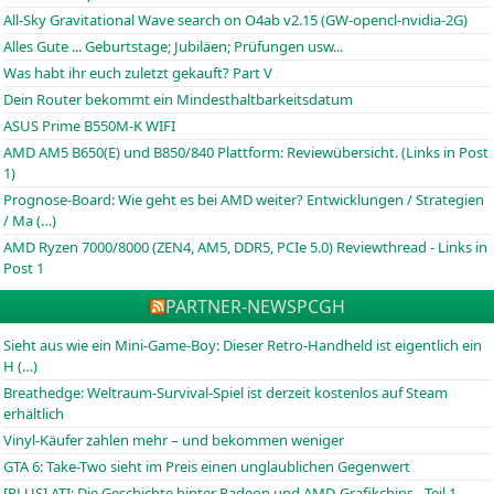
All-Sky Gravitational Wave search on O4ab v2.15 (GW-opencl-nvidia-2G)
Alles Gute ... Geburtstage; Jubiläen; Prüfungen usw...
Was habt ihr euch zuletzt gekauft? Part V
Dein Router bekommt ein Mindesthaltbarkeitsdatum
ASUS Prime B550M-K WIFI
AMD AM5 B650(E) und B850/840 Plattform: Reviewübersicht. (Links in Post
1)
Prognose-Board: Wie geht es bei AMD weiter? Entwicklungen / Strategien
/ Ma (…)
AMD Ryzen 7000/8000 (ZEN4, AM5, DDR5, PCIe 5.0) Reviewthread - Links in
Post 1
PARTNER-NEWS
PCGH
Sieht aus wie ein Mini-Game-Boy: Dieser Retro-Handheld ist eigentlich ein
H (…)
Breathedge: Weltraum-Survival-Spiel ist derzeit kostenlos auf Steam
erhältlich
Vinyl-Käufer zahlen mehr – und bekommen weniger
GTA 6: Take-Two sieht im Preis einen unglaublichen Gegenwert
[PLUS] ATI: Die Geschichte hinter Radeon und AMD-Grafikchips - Teil 1