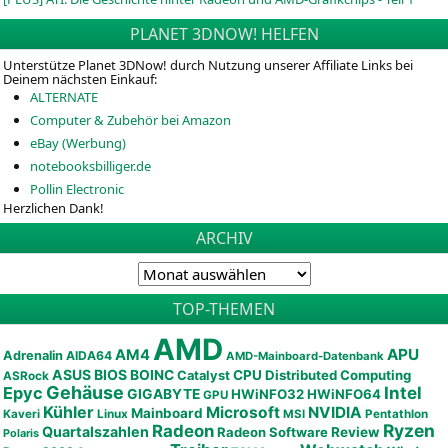
PLANET 3DNOW! HELFEN
Unterstütze Planet 3DNow! durch Nutzung unserer Affiliate Links bei
Deinem nächsten Einkauf:
ALTERNATE
Computer & Zubehör bei Amazon
eBay (Werbung)
notebooksbilliger.de
Pollin Electronic
Herzlichen Dank!
ARCHIV
TOP-THEMEN
AMD
APU
AM4
Adrenalin
AIDA64
AMD-Mainboard-Datenbank
ASUS
BIOS
BOINC
CPU
Distributed Computing
Catalyst
ASRock
Gehäuse
Epyc
Intel
GIGABYTE
HWiNFO32
HWiNFO64
GPU
Kühler
Microsoft
NVIDIA
Mainboard
Kaveri
Linux
MSI
Pentathlon
Ryzen
Radeon
Quartalszahlen
Radeon Software
Review
Polaris