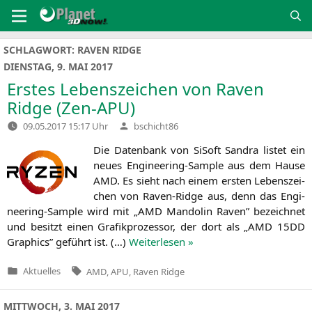
Zum
Inhalt
springen
SCHLAGWORT:
RAVEN RIDGE
DIENSTAG, 9. MAI 2017
Erstes Lebenszeichen von Raven
Ridge (Zen-APU)
Verfasst
09.05.2017 15:17 Uhr
bschicht86
von
Die Daten­bank von SiS­oft San­dra lis­tet ein
neu­es Engi­nee­ring-Sam­ple aus dem Hau­se
AMD
. Es sieht nach einem ers­ten Lebens­zei­
chen von Raven-Ridge aus, denn das Engi­
nee­ring-Sam­ple wird mit „
AMD
Man­do­lin Raven” bezeich­net
und besitzt einen Gra­fik­pro­zes­sor, der dort als „
AMD
15DD
Gra­phics” geführt ist. (…)
Wei­ter­le­sen »
Tags:
Aktuelles
AMD
,
APU
,
Raven Ridge
Veröffentlicht
in
MITTWOCH, 3. MAI 2017