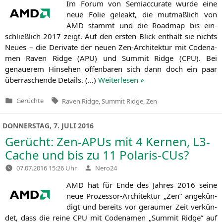
Im Forum von Semi­ac­cu­ra­te wur­de eine
neue Folie gele­akt, die mut­maß­lich von
AMD
stammt und die Road­map bis ein­
schließ­lich 2017 zeigt. Auf den ers­ten Blick ent­hält sie nichts
Neu­es – die Deri­va­te der neu­en Zen-Archi­tek­tur mit Code­na­
men Raven Ridge (
APU
) und Sum­mit Ridge (
CPU
). Bei
genaue­rem Hin­se­hen offen­ba­ren sich dann doch ein paar
über­ra­schen­de Details. (…)
Wei­ter­le­sen »
Tags:
Gerüchte
Raven Ridge
,
Summit Ridge
,
Zen
Veröffentlicht
in
DONNERSTAG, 7. JULI 2016
Gerücht: Zen-APUs mit 4 Kernen, L3-
Cache und bis zu 11 Polaris-CUs?
Verfasst
07.07.2016 15:26 Uhr
Nero24
von
AMD
hat für Ende des Jah­res 2016 sei­ne
neue Pro­zes­sor-Archi­tek­tur „Zen” ange­kün­
digt und bereits vor gerau­mer Zeit ver­kün­
det, dass die rei­ne
CPU
mit Code­na­men „Sum­mit Ridge” auf