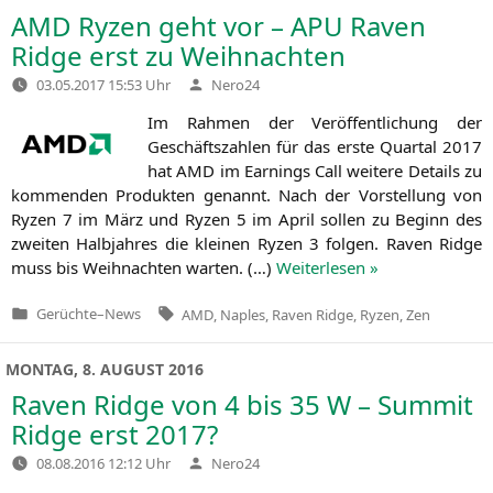
AMD
Ryzen geht vor –
APU
Raven
Ridge erst zu Weihnachten
Verfasst
03.05.2017 15:53 Uhr
Nero24
von
Im Rah­men der Ver­öf­fent­li­chung der
Geschäfts­zah­len für das ers­te Quar­tal 2017
hat
AMD
im Ear­nings Call wei­te­re Details zu
kom­men­den Pro­duk­ten genannt. Nach der Vor­stel­lung von
Ryzen 7 im März und Ryzen 5 im April sol­len zu Beginn des
zwei­ten Halb­jah­res die klei­nen Ryzen 3 fol­gen. Raven Ridge
muss bis Weih­nach­ten war­ten. (…)
Wei­ter­le­sen »
Tags:
Gerüchte
–
News
AMD
,
Naples
,
Raven Ridge
,
Ryzen
,
Zen
Veröffentlicht
in
MONTAG, 8. AUGUST 2016
Raven Ridge von 4 bis 35 W – Summit
Ridge erst 2017?
Verfasst
08.08.2016 12:12 Uhr
Nero24
von