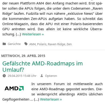
der neu­en Platt­form
AM4
den Anfang machen wird. Erst spä­
ter sol­len die APUs fol­gen, die unter dem Code­na­men „Raven
Ridge” lau­fen. Fud­zil­la will nun nähe­re „exklu­si­ve News” über
die kom­men­den Zen-APUs auf­ge­tan haben. So schreibt das
Online-Maga­zin, dass die
APU
mit einer Pola­ris-basie­ren­den
GPU
antre­ten wird. Das allein ist kei­ne wirk­li­che Über­ra­
schung. (…)
Wei­ter­le­sen »
Tags:
Gerüchte
AM4
,
Polaris
,
Raven Ridge
,
Zen
Veröffentlicht
in
MITTWOCH, 29. APRIL 2015
Gefälschte AMD-Roadmaps im
Umlauf?
Verfasst
29.04.2015 15:48 Uhr
Opteron
von
In unse­rem Forum ist mitt­ler­wei­le auch
eine AMD-Road­map gepos­tet wor­den. Die­
se wider­spricht aller­dings AMDs übli­chen
Gepflo­gen­hei­ten … (…)
Wei­ter­le­sen »