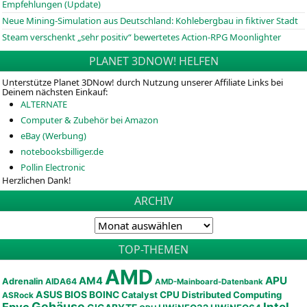
Empfehlungen (Update)
Neue Mining-Simulation aus Deutschland: Kohlebergbau in fiktiver Stadt
Steam verschenkt „sehr positiv“ bewertetes Action-RPG Moonlighter
PLANET 3DNOW! HELFEN
Unterstütze Planet 3DNow! durch Nutzung unserer Affiliate Links bei
Deinem nächsten Einkauf:
ALTERNATE
Computer & Zubehör bei Amazon
eBay (Werbung)
notebooksbilliger.de
Pollin Electronic
Herzlichen Dank!
ARCHIV
TOP-THEMEN
AMD
APU
AM4
Adrenalin
AIDA64
AMD-Mainboard-Datenbank
ASUS
BIOS
BOINC
CPU
Distributed Computing
Catalyst
ASRock
Gehäuse