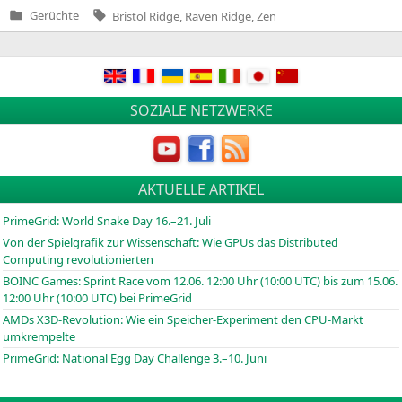
Tags:
Gerüchte
Bristol Ridge
,
Raven Ridge
,
Zen
Veröffentlicht
in
Beitragsnavigation
SOZIALE NETZWERKE
AKTUELLE ARTIKEL
PrimeGrid: World Snake Day 16.–21. Juli
Von der Spielgrafik zur Wissenschaft: Wie GPUs das Distributed
Computing revolutionierten
BOINC
Games: Sprint Race vom 12.06. 12:00 Uhr (10:00
UTC
) bis zum 15.06.
12:00 Uhr (10:00
UTC
) bei PrimeGrid
AMDs X3D-Revolution: Wie ein Speicher-Experiment den CPU-Markt
umkrempelte
PrimeGrid: National Egg Day Challenge 3.–10. Juni