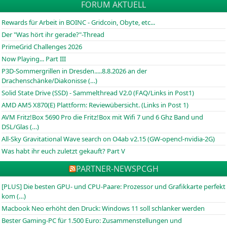
FORUM AKTUELL
Rewards für Arbeit in BOINC - Gridcoin, Obyte, etc...
Der "Was hört ihr gerade?"-Thread
PrimeGrid Challenges 2026
Now Playing... Part III
P3D-Sommergrillen in Dresden.....8.8.2026 an der
Drachenschänke/Diakonisse (…)
Solid State Drive (SSD) - Sammelthread V2.0 (FAQ/Links in Post1)
AMD AM5 X870(E) Plattform: Reviewübersicht. (Links in Post 1)
AVM Fritz!Box 5690 Pro die Fritz!Box mit Wifi 7 und 6 Ghz Band und
DSL/Glas (…)
All-Sky Gravitational Wave search on O4ab v2.15 (GW-opencl-nvidia-2G)
Was habt ihr euch zuletzt gekauft? Part V
PARTNER-NEWS
PCGH
[PLUS] Die besten GPU- und CPU-Paare: Prozessor und Grafikkarte perfekt
kom (…)
Macbook Neo erhöht den Druck: Windows 11 soll schlanker werden
Bester Gaming-PC für 1.500 Euro: Zusammenstellungen und