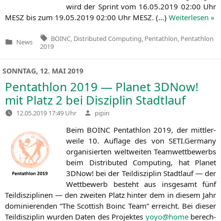
wird der Sprint vom 16.05.2019 02:00 Uhr
MESZ
bis zum 19.05.2019 02:00 Uhr
MESZ
. (…)
Wei­ter­le­sen »
Tags:
BOINC
,
Distributed Computing
,
Pentathlon
,
Pentathlon
News
Veröffentlicht
2019
in
SONNTAG, 12. MAI 2019
Pentathlon 2019 — Planet 3DNow!
mit Platz 2 bei Disziplin Stadtlauf
Verfasst
12.05.2019 17:49 Uhr
pipin
von
Beim
BOINC
Pent­ath­lon 2019, der mitt­ler­
wei­le 10. Auf­la­ge des von
SETI
.Germany
orga­ni­sier­ten welt­wei­ten Team­wett­be­werbs
beim Dis­tri­bu­ted Com­pu­ting, hat Pla­net
3DNow! bei der Teil­dis­zi­plin Stadt­lauf — der
Wett­be­werb besteht aus ins­ge­samt fünf
Teil­dis­zi­pli­nen — den zwei­ten Platz hin­ter dem in die­sem Jahr
domi­nie­ren­den “The Scot­tish Boinc Team” erreicht. Bei die­ser
Teil­dis­zi­plin wur­den Daten des Pro­jek­tes
yoyo@home
berech­