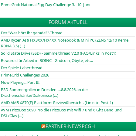
PrimeGrid: National Egg Day Challenge 3.–10. Juni
FORUM AKTUELL
Der "Was hört ihr gerade?"-Thread
AMD Ryzen AI 9 HX3XX/HX4XX Notebook & Mini PC (ZEN5 12/10 Kerne,
RDNA 3,5) (…)
Solid State Drive (SSD) - Sammelthread V2.0 (FAQ/Links in Post1)
Rewards für Arbeit in BOINC - Gridcoin, Obyte, etc...
Der Spiele-Laberthread
PrimeGrid Challenges 2026
Now Playing... Part III
P3D-Sommergrillen in Dresden.....8.8.2026 an der
Drachenschänke/Diakonisse (…)
AMD AM5 X870(E) Plattform: Reviewübersicht. (Links in Post 1)
AVM Fritz!Box 5690 Pro die Fritz!Box mit Wifi 7 und 6 Ghz Band und
DSL/Glas (…)
PARTNER-NEWS
PCGH