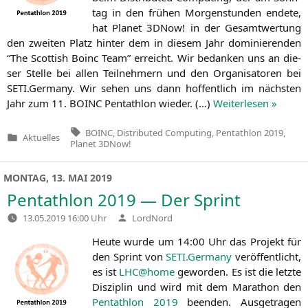
tag in den frü­hen Mor­gen­stun­den ende­te,
hat Pla­net 3DNow! in der Gesamt­wer­tung
den zwei­ten Platz hin­ter dem in die­sem Jahr domi­nie­ren­den
“The Scot­tish Boinc Team” erreicht. Wir bedan­ken uns an die­
ser Stel­le bei allen Teil­neh­mern und den Orga­ni­sa­to­ren bei
SETI
.Germany. Wir sehen uns dann hof­fent­lich im nächs­ten
Jahr zum 11.
BOINC
Pent­ath­lon wie­der. (…)
Wei­ter­le­sen »
Tags:
BOINC
,
Distributed Computing
,
Pentathlon 2019
,
Aktuelles
Veröffentlicht
Planet 3DNow!
in
MONTAG, 13. MAI 2019
Pentathlon 2019 — Der Sprint
Verfasst
13.05.2019 16:00 Uhr
LordNord
von
Heu­te wur­de um 14:00 Uhr das Pro­jekt für
den Sprint von
SETI
.Germany
ver­öf­fent­licht,
es ist
LHC
@home
gewor­den. Es ist die letz­te
Dis­zi­plin und wird mit dem Mara­thon den
Pent­ath­lon 2019
been­den. Aus­ge­tra­gen