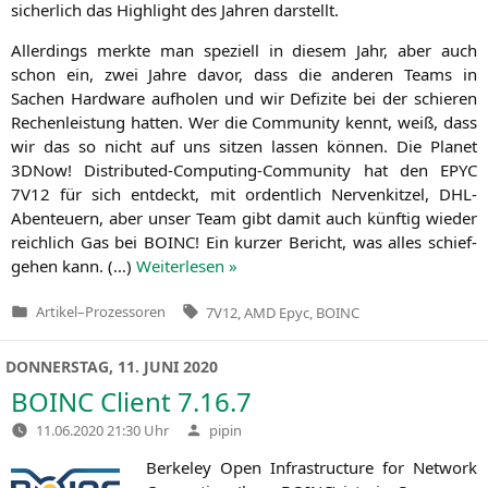
sicher­lich das High­light des Jah­ren darstellt.
Aller­dings merk­te man spe­zi­ell in die­sem Jahr, aber auch
schon ein, zwei Jah­re davor, dass die ande­ren Teams in
Sachen Hard­ware auf­ho­len und wir Defi­zi­te bei der schie­ren
Rechen­leis­tung hat­ten. Wer die Com­mu­ni­ty kennt, weiß, dass
wir das so nicht auf uns sit­zen las­sen kön­nen. Die Pla­net
3DNow! Dis­tri­bu­ted-Com­pu­ting-Com­mu­ni­ty hat den
EPYC
7V12
für sich ent­deckt, mit ordent­lich Ner­ven­kit­zel, DHL-
Aben­teu­ern, aber unser Team gibt damit auch künf­tig wie­der
reich­lich Gas bei
BOINC
! Ein kur­zer Bericht, was alles schief­
ge­hen kann. (…)
Wei­ter­le­sen »
Tags:
Artikel
–
Prozessoren
7V12
,
AMD Epyc
,
BOINC
Veröffentlicht
in
DONNERSTAG, 11. JUNI 2020
BOINC
Client 7.16.7
Verfasst
11.06.2020 21:30 Uhr
pipin
von
Ber­ke­ley Open Infra­struc­tu­re for Net­work