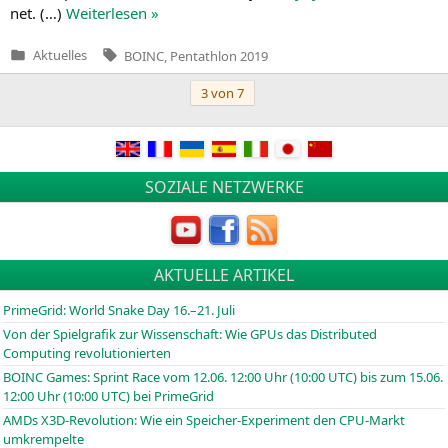
net. (…)
Wei­ter­le­sen »
Tags:
Aktuelles
BOINC
,
Pentathlon 2019
Veröffentlicht
in
Beitragsnavigation
3 von 7
SOZIALE NETZWERKE
AKTUELLE ARTIKEL
PrimeGrid: World Snake Day 16.–21. Juli
Von der Spielgrafik zur Wissenschaft: Wie GPUs das Distributed
Computing revolutionierten
BOINC
Games: Sprint Race vom 12.06. 12:00 Uhr (10:00
UTC
) bis zum 15.06.
12:00 Uhr (10:00
UTC
) bei PrimeGrid
AMDs X3D-Revolution: Wie ein Speicher-Experiment den CPU-Markt
umkrempelte