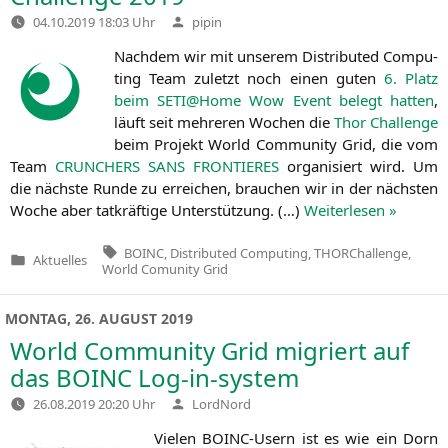
Verfasst
04.10.2019 18:03 Uhr
pipin
von
Nach­dem wir mit unse­rem Dis­tri­bu­ted Com­pu­
ting Team zuletzt noch einen guten
6. Platz
beim
SETI
@Home Wow Event belegt hat­ten
,
läuft seit meh­re­ren Wochen die
Thor Chall­enge
beim Pro­jekt World Com­mu­ni­ty Grid, die vom
Team
CRUNCHERS
SANS
FRONTIERES
orga­ni­siert wird. Um
die nächs­te Run­de zu errei­chen, brau­chen wir in der nächs­ten
Woche aber tat­kräf­ti­ge Unter­stüt­zung. (…)
Wei­ter­le­sen »
Tags:
BOINC
,
Distributed Computing
,
THORChallenge
,
Aktuelles
Veröffentlicht
World Comunity Grid
in
MONTAG, 26. AUGUST 2019
World Community Grid migriert auf
das
BOINC
Log-in-system
Verfasst
26.08.2019 20:20 Uhr
LordNord
von
Vie­len BOINC-Usern ist es wie ein Dorn