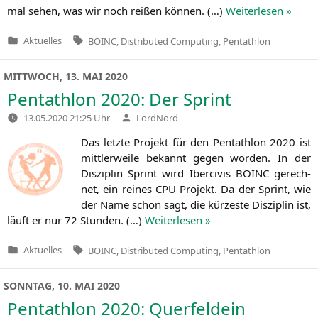
mal sehen, was wir noch rei­ßen kön­nen. (…)
Wei­ter­le­sen »
Tags:
Aktuelles
BOINC
,
Distributed Computing
,
Pentathlon
Veröffentlicht
in
MITTWOCH, 13. MAI 2020
Pentathlon 2020: Der Sprint
Verfasst
13.05.2020 21:25 Uhr
LordNord
von
Das letz­te Pro­jekt für den Pent­ath­lon 2020 ist
mitt­ler­wei­le bekannt gegen wor­den. In der
Dis­zi­plin Sprint wird Ibe­r­ci­vis
BOINC
gerech­
net, ein rei­nes
CPU
Pro­jekt. Da der Sprint, wie
der Name schon sagt, die kür­zes­te Dis­zi­plin ist,
läuft er nur 72 Stun­den. (…)
Wei­ter­le­sen »
Tags:
Aktuelles
BOINC
,
Distributed Computing
,
Pentathlon
Veröffentlicht
in
SONNTAG, 10. MAI 2020
Pentathlon 2020: Querfeldein