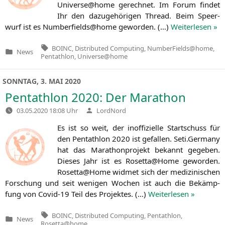
Universe@home gerech­net. Im Forum fin­det
Ihr den dazu­ge­hö­ri­gen Thread. Beim Speer­
wurf ist es Numberfields@home gewor­den. (…)
Wei­ter­le­sen »
Tags:
BOINC
,
Distributed Computing
,
NumberFields@home
,
News
Veröffentlicht
Pentathlon
,
Universe@home
in
SONNTAG, 3. MAI 2020
Pentathlon 2020: Der Marathon
Verfasst
03.05.2020 18:08 Uhr
LordNord
von
Es ist so weit, der inof­fi­zi­el­le Start­schuss für
den Pent­ath­lon 2020 ist gefal­len. Seti.Germany
hat das Mara­thon­pro­jekt bekannt gege­ben.
Die­ses Jahr ist es Rosetta@Home gewor­den.
Rosetta@Home wid­met sich der medi­zi­ni­schen
For­schung und seit weni­gen Wochen ist auch die Bekämp­
fung von Covid-19 Teil des Pro­jek­tes. (…)
Wei­ter­le­sen »
Tags:
BOINC
,
Distributed Computing
,
Pentathlon
,
News
Veröffentlicht
Rosetta@home