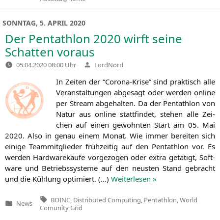
in
SONNTAG, 5. APRIL 2020
Der Pentathlon 2020 wirft seine
Schatten voraus
Verfasst
05.04.2020 08:00 Uhr
LordNord
von
In Zei­ten der “Coro­na-Kri­se” sind prak­tisch alle
Ver­an­stal­tun­gen abge­sagt oder wer­den online
per Stream abge­hal­ten. Da der Pent­ath­lon von
Natur aus online statt­fin­det, ste­hen alle Zei­
chen auf einen gewohn­ten Start am 05. Mai
2020. Also in genau einem Monat. Wie immer berei­ten sich
eini­ge Team­mit­glie­der früh­zei­tig auf den Pent­ath­lon vor. Es
wer­den Hard­ware­käu­fe vor­ge­zo­gen oder extra getä­tigt, Soft­
ware und Betriebs­sys­te­me auf den neus­ten Stand gebracht
und die Küh­lung opti­miert. (…)
Wei­ter­le­sen »
Tags:
BOINC
,
Distributed Computing
,
Pentathlon
,
World
News
Veröffentlicht
Comunity Grid
in