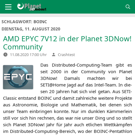
Zum
Inhalt
springen
SCHLAGWORT:
BOINC
DIENSTAG, 11. AUGUST 2020
AMD
EPYC
7V12
in der Planet 3DNow!
Community
Verfasst
11.08.2020 17:00 Uhr
Crashtest
von
Das Dis­tri­bu­ted-Com­pu­ting-Team gibt es
seit 2000 in der Com­mu­ni­ty von Pla­net
3DNow! Damals mach­ten wir bei
SETI
@Home Jagd auf das Intel-Team. In die­
sen 20 Jah­ren hat sich viel getan. Aus SETI-
Clas­sic ent­stand
BOINC
und damit zahl­rei­che wei­te­re Pro­jek­te
aus Astro­no­mie, Bio­lo­gie und Mathe­ma­tik, bei denen sich
unser Team ein­brin­gen konn­te. Nur im dunk­len Käm­mer­lein
still vor sich hin rech­nen, das war nie unser Ding und so stellt
sich Pla­net 3DNow! Jahr für Jahr auch etli­chen Wett­kämp­fen
im Dis­tri­bu­ted-Com­pu­ting-Bereich, wo der BOINC-Pent­ath­lon