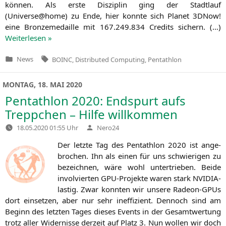
kön­nen. Als ers­te Dis­zi­plin ging der Stadt­lauf
(Universe@home) zu Ende, hier konn­te sich Pla­net 3DNow!
eine Bron­ze­me­dail­le mit 167.249.834 Cre­dits sichern. (…)
Wei­ter­le­sen »
Tags:
News
BOINC
,
Distributed Computing
,
Pentathlon
Veröffentlicht
in
MONTAG, 18. MAI 2020
Pentathlon 2020: Endspurt aufs
Treppchen – Hilfe willkommen
Verfasst
18.05.2020 01:55 Uhr
Nero24
von
Der letz­te Tag des Pent­ath­lon 2020 ist ange­
bro­chen. Ihn als einen für uns schwie­ri­gen zu
bezeich­nen, wäre wohl unter­trie­ben. Bei­de
invol­vier­ten GPU-Pro­jek­te waren stark NVI­DIA-
las­tig. Zwar konn­ten wir unse­re Rade­on-GPUs
dort ein­set­zen, aber nur sehr inef­fi­zi­ent. Den­noch sind am
Beginn des letz­ten Tages die­ses Events in der Gesamt­wer­tung
trotz aller Wider­nis­se der­zeit auf Platz 3. Nun wol­len wir doch