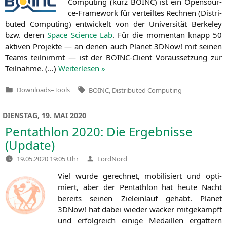
Com­pu­ting (kurz
BOINC
) ist ein Open­so­ur­
ce-Frame­work für ver­teil­tes Rech­nen (Dis­tri­
bu­ted Com­pu­ting) ent­wi­ckelt von der Uni­ver­si­tät Ber­ke­ley
bzw. deren
Space Sci­ence Lab
. Für die momen­tan knapp 50
akti­ven Pro­jek­te — an denen auch Pla­net 3DNow! mit sei­nen
Teams teil­nimmt — ist der BOINC-Cli­ent Vor­aus­set­zung zur
Teil­nah­me. (…)
Wei­ter­le­sen »
Tags:
Downloads
–
Tools
BOINC
,
Distributed Computing
Veröffentlicht
in
DIENSTAG, 19. MAI 2020
Pentathlon 2020: Die Ergebnisse
(Update)
Verfasst
19.05.2020 19:05 Uhr
LordNord
von
Viel wur­de gerech­net, mobi­li­siert und opti­
miert, aber der Pent­ath­lon hat heu­te Nacht
bereits sei­nen Ziel­ein­lauf gehabt. Pla­net
3DNow! hat dabei wie­der wacker mit­ge­kämpft
und erfolg­reich eini­ge Medail­len ergat­tern