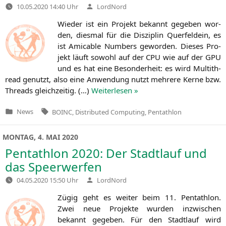
Verfasst
10.05.2020 14:40 Uhr
LordNord
von
Wie­der ist ein Pro­jekt bekannt gege­ben wor­
den, dies­mal für die Dis­zi­plin Quer­feld­ein, es
ist Ami­ca­ble Num­bers gewor­den. Die­ses Pro­
jekt läuft sowohl auf der
CPU
wie auf der
GPU
und es hat eine Beson­der­heit: es wird Mul­ti­th­
read genutzt, also eine Anwen­dung nutzt meh­re­re Ker­ne bzw.
Threads gleich­zei­tig. (…)
Wei­ter­le­sen »
Tags:
News
BOINC
,
Distributed Computing
,
Pentathlon
Veröffentlicht
in
MONTAG, 4. MAI 2020
Pentathlon 2020: Der Stadtlauf und
das Speerwerfen
Verfasst
04.05.2020 15:50 Uhr
LordNord
von
Zügig geht es wei­ter beim 11. Pent­ath­lon.
Zwei neue Pro­jek­te wur­den inzwi­schen
bekannt gege­ben. Für den Stadt­lauf wird