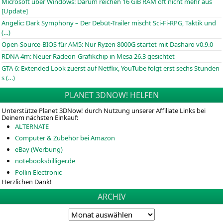
Microsoft über Windows: Darum reichen 16 GiB RAM oft nicht mehr aus
[Update]
Angelic: Dark Symphony – Der Debüt-Trailer mischt Sci-Fi-RPG, Taktik und
(…)
Open-Source-BIOS für AM5: Nur Ryzen 8000G startet mit Dasharo v0.9.0
RDNA 4m: Neuer Radeon-Grafikchip in Mesa 26.3 gesichtet
GTA 6: Extended Look zuerst auf Netflix, YouTube folgt erst sechs Stunden
s (…)
PLANET 3DNOW! HELFEN
Unterstütze Planet 3DNow! durch Nutzung unserer Affiliate Links bei
Deinem nächsten Einkauf:
ALTERNATE
Computer & Zubehör bei Amazon
eBay (Werbung)
notebooksbilliger.de
Pollin Electronic
Herzlichen Dank!
ARCHIV