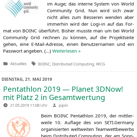
im Auge; das inter­ne Sys­tem von World
Com­mu­ni­ty Grid. Nun wird sich zwar
nicht alles zum Bes­se­ren wen­den aber
immer­hin wird der Logi-in auf das For­
mat von
BOINC
über­führt. Bis­her muss­te man um bei World
Com­mu­ni­ty Grid rech­nen zu kön­nen, auf die Pro­jekt­sei­te
gehen, eine E‑Mail-Adres­se, einen Benut­zer­na­men und ein
Pass­wort ange­ben. (…)
Wei­ter­le­sen »
Tags:
Aktuelles
BOINC
,
Distributed Computing
,
WCG
Veröffentlicht
in
DIENSTAG, 21. MAI 2019
Pentathlon 2019 — Planet 3DNow!
mit Platz 2 in Gesamtwertung
Verfasst
21.05.2019 11:08 Uhr
pipin
von
Beim
BOINC
Pent­ath­lon 2019, der mitt­ler­
wei­le 10. Auf­la­ge des von
SETI
.Germany
orga­ni­sier­ten welt­wei­ten Team­wett­be­werbs
beim Dis­tri­bu­ted Com­pu­ting, der am Sonn­