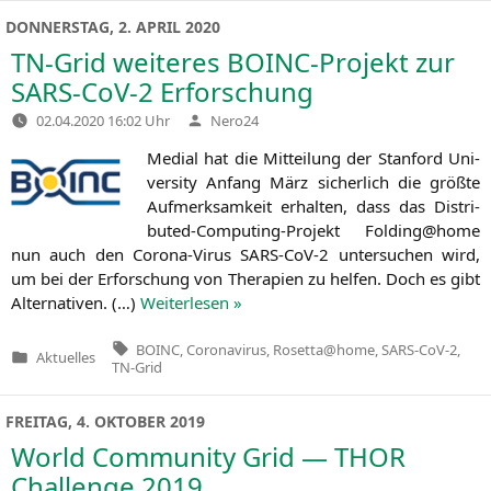
DONNERSTAG, 2. APRIL 2020
TN-Grid weiteres BOINC-Projekt zur
SARS-CoV‑2 Erforschung
Verfasst
02.04.2020 16:02 Uhr
Nero24
von
Medi­al hat die Mit­tei­lung der Stan­ford Uni­
ver­si­ty Anfang März sicher­lich die größ­te
Auf­merk­sam­keit erhal­ten, dass das Dis­tri­
bu­ted-Com­pu­ting-Pro­jekt Folding@home
nun auch den Coro­na-Virus SARS-CoV‑2 unter­su­chen wird,
um bei der Erfor­schung von The­ra­pien zu hel­fen. Doch es gibt
Alter­na­ti­ven. (…)
Wei­ter­le­sen »
Tags:
BOINC
,
Coronavirus
,
Rosetta@home
,
SARS-CoV-2
,
Aktuelles
Veröffentlicht
TN-Grid
in
FREITAG, 4. OKTOBER 2019
World Community Grid —
THOR
Challenge 2019