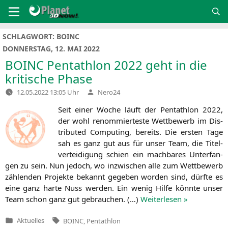
Zum
Inhalt
springen
SCHLAGWORT:
BOINC
DONNERSTAG, 12. MAI 2022
BOINC
Pentathlon 2022 geht in die
kritische Phase
Verfasst
12.05.2022 13:05 Uhr
Nero24
von
Seit einer Woche läuft der Pent­ath­lon 2022,
der wohl renom­mier­tes­te Wett­be­werb im Dis­
tri­bu­ted Com­pu­ting, bereits. Die ers­ten Tage
sah es ganz gut aus für unser Team, die Titel­
ver­tei­di­gung schien ein mach­ba­res Unter­fan­
gen zu sein. Nun jedoch, wo inzwi­schen alle zum Wett­be­werb
zäh­len­den Pro­jek­te bekannt gege­ben wor­den sind, dürf­te es
eine ganz har­te Nuss wer­den. Ein wenig Hil­fe könn­te unser
Team schon ganz gut gebrau­chen. (…)
Wei­ter­le­sen »
Tags:
Aktuelles
BOINC
,
Pentathlon
Veröffentlicht