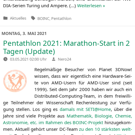
DIA-Seri­en Turing und Ampere. (…)
Wei­ter­le­sen »
Tags:
Aktuelles
BOINC
,
Pentathlon
Veröffentlicht
in
MONTAG, 3. MAI 2021
Pentathlon 2021: Marathon-Start in 2
Tagen (Update)
Verfasst
03.05.2021 02:00 Uhr
Nero24
von
Regel­mä­ßi­ge Besu­cher von Pla­net 3DNow!
wis­sen, dass wir eigent­lich eine Hard­ware-Sei­
te von AMD-Usern für AMD-User sind (seit
1999). Seit dem Jahr 2000 haben wir auch ein
Dis­tri­bu­ted-Com­pu­ting-Team, in dem frei­wil­li­
ge Teil­neh­mer der Wis­sen­schaft Rechen­leis­tung zur Ver­fü­
gung stel­len. Los ging es
damals mit
SETI
@Home
, über die
Jah­re sind vie­le Pro­jek­te aus
Mathe­ma­tik, Bio­lo­gie, Che­mie,
Astro­no­mie, etc. im Rah­men des BOINC-Pro­jekt
hin­zu­ge­kom­
men. Aktu­ell gehört unser DC-Team
zu den 10 stärks­ten welt­