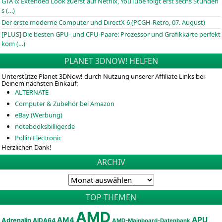
GTA 6: Extended Look zuerst auf Netflix, YouTube folgt erst sechs Stunden
s (…)
Der erste moderne Computer und DirectX 6 (PCGH-Retro, 07. August)
[PLUS] Die besten GPU- und CPU-Paare: Prozessor und Grafikkarte perfekt
kom (…)
PLANET 3DNOW! HELFEN
Unterstütze Planet 3DNow! durch Nutzung unserer Affiliate Links bei
Deinem nächsten Einkauf:
ALTERNATE
Computer & Zubehör bei Amazon
eBay (Werbung)
notebooksbilliger.de
Pollin Electronic
Herzlichen Dank!
ARCHIV
TOP-THEMEN
AMD
APU
AM4
Adrenalin
AIDA64
AMD-Mainboard-Datenbank