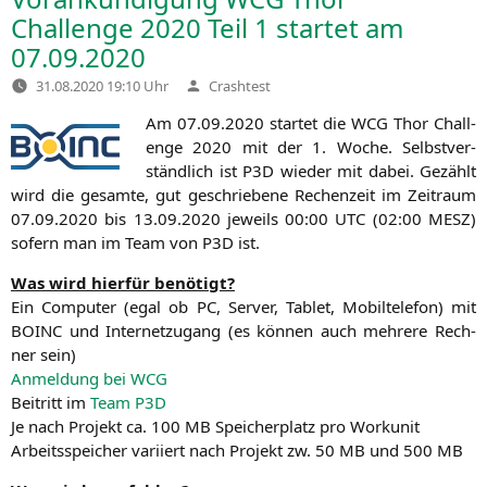
Challenge 2020 Teil 1 startet am
07.09.2020
Verfasst
31.08.2020 19:10 Uhr
Crashtest
von
Am 07.09.2020 star­tet die
WCG
Thor Chall­
enge 2020 mit der 1. Woche. Selbst­ver­
ständ­lich ist
P3D
wie­der mit dabei. Gezählt
wird die gesam­te, gut geschrie­be­ne Rechen­zeit im Zeit­raum
07.09.2020 bis 13.09.2020 jeweils 00:00
UTC
(02:00
MESZ
)
sofern man im Team von
P3D
ist.
Was wird hier­für benötigt?
Ein Com­pu­ter (egal ob
PC
, Ser­ver, Tablet, Mobil­te­le­fon) mit
BOINC
und Inter­net­zu­gang (es kön­nen auch meh­re­re Rech­
ner sein)
Anmel­dung bei
WCG
Bei­tritt im
Team
P3D
Je nach Pro­jekt ca. 100
MB
Spei­cher­platz pro Workunit
Arbeits­spei­cher vari­iert nach Pro­jekt zw. 50
MB
und 500
MB