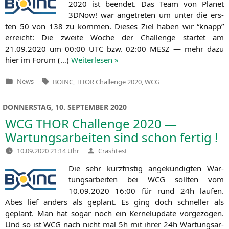
2020 ist been­det. Das Team von Pla­net
3DNow! war ange­tre­ten um unter die ers­
ten 50 von 138 zu kom­men. Die­ses Ziel haben wir “knapp”
erreicht: Die zwei­te Woche der Chall­enge star­tet am
21.09.2020 um 00:00
UTC
bzw. 02:00
MESZ
— mehr dazu
hier im Forum (…)
Wei­ter­le­sen »
Tags:
News
BOINC
,
THOR Challenge 2020
,
WCG
Veröffentlicht
in
DONNERSTAG, 10. SEPTEMBER 2020
WCG
THOR
Challenge 2020 —
Wartungsarbeiten sind schon fertig !
Verfasst
10.09.2020 21:14 Uhr
Crashtest
von
Die sehr kurz­fris­tig ange­kün­dig­ten War­
tungs­ar­bei­ten bei
WCG
soll­ten vom
10.09.2020 16:00 für rund 24h lau­fen.
Abes lief anders als geplant. Es ging doch schnel­ler als
geplant. Man hat sogar noch ein Ker­ne­l­up­date vor­ge­zo­gen.
Und so ist
WCG
nach nicht mal 5h mit ihrer 24h War­tungs­ar­