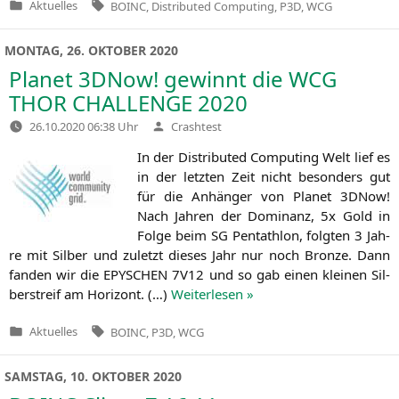
Tags:
Aktuelles
BOINC
,
Distributed Computing
,
P3D
,
WCG
Veröffentlicht
in
MONTAG, 26. OKTOBER 2020
Planet 3DNow! gewinnt die
WCG
THOR
CHALLENGE
2020
Verfasst
26.10.2020 06:38 Uhr
Crashtest
von
In der Dis­tri­bu­ted Com­pu­ting Welt lief es
in der letz­ten Zeit nicht beson­ders gut
für die Anhän­ger von Pla­net 3DNow!
Nach Jah­ren der Domi­nanz, 5x Gold in
Fol­ge beim
SG
Pent­ath­lon, folg­ten 3 Jah­
re mit Sil­ber und zuletzt die­ses Jahr nur noch Bron­ze. Dann
fan­den wir die
EPYSCHEN
7V12
und so gab einen klei­nen Sil­
ber­streif am Hori­zont. (…)
Wei­ter­le­sen »
Tags:
Aktuelles
BOINC
,
P3D
,
WCG
Veröffentlicht
in
SAMSTAG, 10. OKTOBER 2020