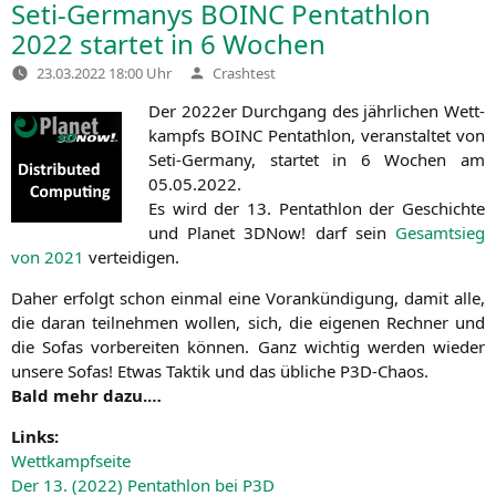
Seti-Germanys
BOINC
Pentathlon
2022 startet in 6 Wochen
Verfasst
23.03.2022 18:00 Uhr
Crashtest
von
Der 2022er Durch­gang des jähr­li­chen Wett­
kampfs
BOINC
Pent­ath­lon, ver­an­stal­tet von
Seti-Ger­ma­ny, star­tet in 6 Wochen am
05.05.2022.
Es wird der 13. Pent­ath­lon der Geschich­te
und Pla­net 3DNow! darf sein
Gesamt­sieg
von 2021
verteidigen.
Daher erfolgt schon ein­mal eine Vor­ankün­di­gung, damit alle,
die dar­an teil­neh­men wol­len, sich, die eige­nen Rech­ner und
die Sofas vor­be­rei­ten kön­nen. Ganz wich­tig wer­den wie­der
unse­re Sofas! Etwas Tak­tik und das übli­che P3D-Chaos.
Bald mehr dazu.…
Links:
Wett­kampf­sei­te
Der 13. (2022) Pent­ath­lon bei
P3D