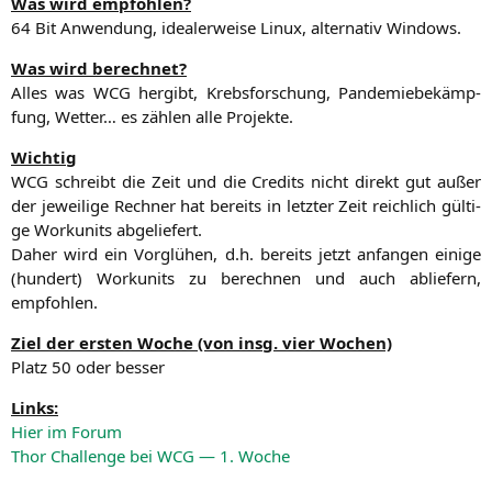
Was wird empfohlen?
64 Bit Anwen­dung, idea­ler­wei­se Linux, alter­na­tiv Windows.
Was wird berechnet?
Alles was
WCG
her­gibt, Krebs­for­schung, Pan­de­mie­be­kämp­
fung, Wet­ter… es zäh­len alle Projekte.
Wich­tig
WCG
schreibt die Zeit und die Cre­dits nicht direkt gut außer
der jewei­li­ge Rech­ner hat bereits in letz­ter Zeit reich­lich gül­ti­
ge Work­u­nits abgeliefert.
Daher wird ein Vor­glü­hen, d.h. bereits jetzt anfan­gen eini­ge
(hun­dert) Work­u­nits zu berech­nen und auch ablie­fern,
empfohlen.
Ziel der ers­ten Woche (von insg. vier Wochen)
Platz 50 oder besser
Links:
Hier im Forum
Thor Chall­enge bei
WCG
— 1. Woche