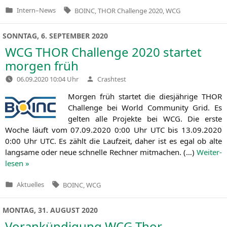
Tags:
Intern
–
News
BOINC
,
THOR Challenge 2020
,
WCG
Veröffentlicht
in
SONNTAG, 6. SEPTEMBER 2020
WCG
THOR
Challenge 2020 startet
morgen früh
Verfasst
06.09.2020 10:04 Uhr
Crashtest
von
Mor­gen früh star­tet die dies­jäh­ri­ge
THOR
Chall­enge bei World Com­mu­ni­ty Grid. Es
gel­ten alle Pro­jek­te bei
WCG
. Die ers­te
Woche läuft vom 07.09.2020 0:00 Uhr
UTC
bis 13.09.2020
0:00 Uhr
UTC
. Es zählt die Lauf­zeit, daher ist es egal ob alte
lang­sa­me oder neue schnel­le Rech­ner mit­ma­chen. (…)
Wei­ter­
le­sen »
Tags:
Aktuelles
BOINC
,
WCG
Veröffentlicht
in
MONTAG, 31. AUGUST 2020
Vorankündigung
WCG
Thor