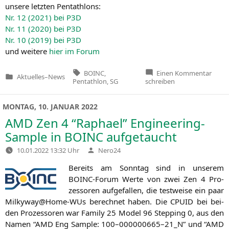
unse­re letz­ten Pentathlons:
Nr. 12 (2021) bei
P3D
Nr. 11 (2020) bei
P3D
Nr. 10 (2019) bei
P3D
und wei­te­re
hier im Forum
Tags:
zu
BOINC
,
Einen Kommentar
Aktuelles
–
News
Seti-
Veröffentlicht
Pentathlon
,
SG
schreiben
Germ
in
BOIN
Penta
MONTAG, 10. JANUAR 2022
2022
starte
AMD
Zen 4 “Raphael” Engineering-
in
6
Sample in
BOINC
aufgetaucht
Woch
Verfasst
10.01.2022 13:32 Uhr
Nero24
von
Bereits am Sonn­tag sind in unse­rem
BOINC-Forum Wer­te von zwei Zen 4 Pro­
zes­so­ren auf­ge­fal­len, die test­wei­se ein paar
Milkyway@Home-WUs berech­net haben. Die
CPUID
bei bei­
den Pro­zes­so­ren war Fami­ly 25 Model 96 Step­ping 0, aus den
Namen “
AMD
Eng Sam­ple: 100–000000665–
21_N
” und “
AMD