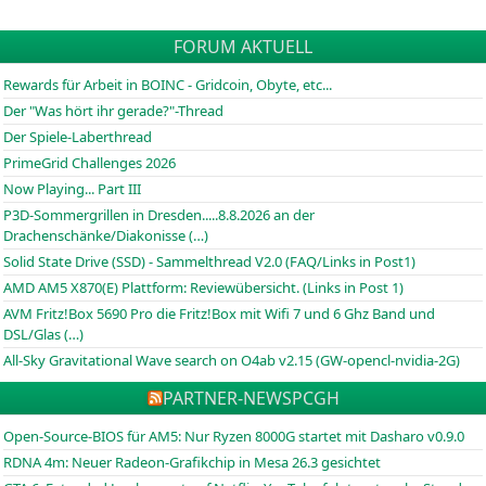
FORUM AKTUELL
Rewards für Arbeit in BOINC - Gridcoin, Obyte, etc...
Der "Was hört ihr gerade?"-Thread
Der Spiele-Laberthread
PrimeGrid Challenges 2026
Now Playing... Part III
P3D-Sommergrillen in Dresden.....8.8.2026 an der
Drachenschänke/Diakonisse (…)
Solid State Drive (SSD) - Sammelthread V2.0 (FAQ/Links in Post1)
AMD AM5 X870(E) Plattform: Reviewübersicht. (Links in Post 1)
AVM Fritz!Box 5690 Pro die Fritz!Box mit Wifi 7 und 6 Ghz Band und
DSL/Glas (…)
All-Sky Gravitational Wave search on O4ab v2.15 (GW-opencl-nvidia-2G)
PARTNER-NEWS
PCGH
Open-Source-BIOS für AM5: Nur Ryzen 8000G startet mit Dasharo v0.9.0
RDNA 4m: Neuer Radeon-Grafikchip in Mesa 26.3 gesichtet