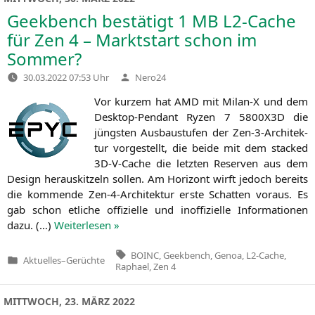
Geekbench bestätigt 1
MB
L2-Cache
für Zen 4 – Marktstart schon im
Sommer?
Verfasst
30.03.2022 07:53 Uhr
Nero24
von
Vor kur­zem hat
AMD
mit Milan‑X und dem
Desk­top-Pen­dant Ryzen 7
5800X3D
die
jüngs­ten Aus­bau­stu­fen der Zen-3-Archi­tek­
tur vor­ge­stellt, die bei­de mit dem sta­cked
3D-V-Cache die letz­ten Reser­ven aus dem
Design her­aus­kit­zeln sol­len. Am Hori­zont wirft jedoch bereits
die kom­men­de Zen-4-Archi­tek­tur ers­te Schat­ten vor­aus. Es
gab schon etli­che offi­zi­el­le und inof­fi­zi­el­le Infor­ma­tio­nen
dazu. (…)
Wei­ter­le­sen »
Tags:
BOINC
,
Geekbench
,
Genoa
,
L2-Cache
,
Aktuelles
–
Gerüchte
Veröffentlicht
Raphael
,
Zen 4
in
MITTWOCH, 23. MÄRZ 2022