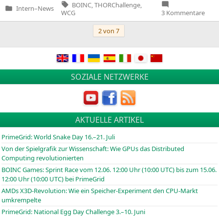
Tags:
BOINC
,
THORChallenge
,
Intern
–
News
Veröffentlicht
zu
WCG
3 Kommentare
in
Vora
WCG
Beitragsnavigation
2 von 7
Thor
Chal
2020
Teil
1
start
am
SOZIALE NETZWERKE
07.0
AKTUELLE ARTIKEL
PrimeGrid: World Snake Day 16.–21. Juli
Von der Spielgrafik zur Wissenschaft: Wie GPUs das Distributed
Computing revolutionierten
BOINC
Games: Sprint Race vom 12.06. 12:00 Uhr (10:00
UTC
) bis zum 15.06.
12:00 Uhr (10:00
UTC
) bei PrimeGrid
AMDs X3D-Revolution: Wie ein Speicher-Experiment den CPU-Markt
umkrempelte
PrimeGrid: National Egg Day Challenge 3.–10. Juni