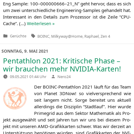
Eng Sam­ple: 100–000000666–
21_N
” geht her­vor, dass es sich
um zwei unter­schied­li­che Engi­nee­ring-Samples gehan­delt hat.
Inter­es­sant in den Details zum Pro­zes­sor ist die Zei­le “CPU-
Cache”. (…)
Wei­ter­le­sen »
Tags:
Gerüchte
BOINC
,
Milkyway@Home
,
Raphael
,
Zen 4
Veröffentlicht
in
SONNTAG, 9. MAI 2021
Pentathlon 2021: Kritische Phase –
wir brauchen mehr NVIDIA-Karten!
Verfasst
09.05.2021 01:44 Uhr
Nero24
von
Der BOINC-Pent­ath­lon 2021 läuft für das Team
von Pla­net 3DNow! so viel­ver­spre­chend wie
seit lan­gem nicht. Sor­ge berei­tet uns aktu­ell
aller­dings die Dis­zi­plin “Stadt­lauf”. Hier wur­de
Prime­grid aus dem Sek­tor Mathe­ma­tik als Pro­
jekt aus­ge­wählt und seit Jah­ren tun wir uns bei die­sem Pro­
jekt mit unse­ren AMD-Gra­fik­kar­ten schwer. Was wir der­zeit an
Unter­stüt­zung benö­ti­gen wür­den, sind Gra­fik­kar­ten der NVI­