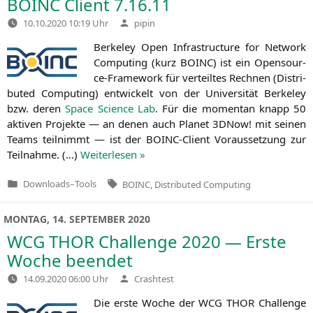
BOINC
Client 7.16.11
Verfasst
10.10.2020 10:19 Uhr
pipin
von
Ber­ke­ley Open Infra­struc­tu­re for Net­work
Com­pu­ting (kurz
BOINC
) ist ein Open­so­ur­
ce-Frame­work für ver­teil­tes Rech­nen (Dis­tri­
bu­ted Com­pu­ting) ent­wi­ckelt von der Uni­ver­si­tät Ber­ke­ley
bzw. deren
Space Sci­ence Lab
. Für die momen­tan knapp 50
akti­ven Pro­jek­te — an denen auch Pla­net 3DNow! mit sei­nen
Teams teil­nimmt — ist der BOINC-Cli­ent Vor­aus­set­zung zur
Teil­nah­me. (…)
Wei­ter­le­sen »
Tags:
Downloads
–
Tools
BOINC
,
Distributed Computing
Veröffentlicht
in
MONTAG, 14. SEPTEMBER 2020
WCG
THOR
Challenge 2020 — Erste
Woche beendet
Verfasst
14.09.2020 06:00 Uhr
Crashtest
von
Die ers­te Woche der
WCG
THOR
Chall­enge