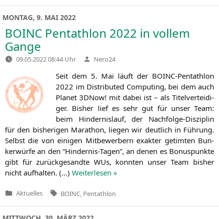
in
MONTAG, 9. MAI 2022
BOINC
Pentathlon 2022 in vollem
Gange
Verfasst
09.05.2022 08:44 Uhr
Nero24
von
Seit dem 5. Mai läuft der BOINC-Pent­ath­lon
2022 im Dis­tri­bu­ted Com­pu­ting, bei dem auch
Pla­net 3DNow! mit dabei ist – als Titel­ver­tei­di­
ger. Bis­her lief es sehr gut für unser Team:
beim Hin­der­nis­lauf, der Nach­fol­ge-Dis­zi­plin
für den bis­he­ri­gen Mara­thon, lie­gen wir deut­lich in Füh­rung.
Selbst die von eini­gen Mit­be­wer­bern exak­ter getim­ten Bun­
ker­wür­fe an den “Hin­der­nis-Tagen”, an denen es Bonus­punk­te
gibt für zurück­ge­sand­te WUs, konn­ten unser Team bis­her
nicht auf­hal­ten. (…)
Wei­ter­le­sen »
Tags:
Aktuelles
BOINC
,
Pentathlon
Veröffentlicht
in
MITTWOCH, 30. MÄRZ 2022