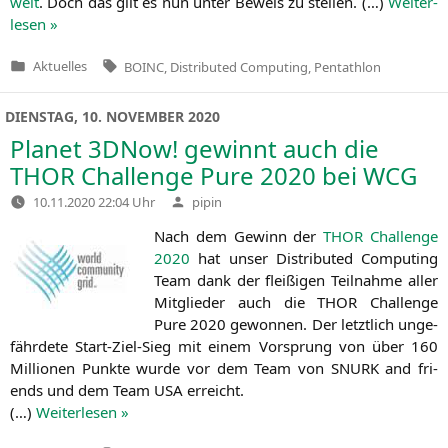
weit
. Doch das gilt es nun unter Beweis zu stel­len. (…)
Wei­ter­
le­sen »
Tags:
Aktuelles
BOINC
,
Distributed Computing
,
Pentathlon
Veröffentlicht
in
DIENSTAG, 10. NOVEMBER 2020
Planet 3DNow! gewinnt auch die
THOR
Challenge Pure 2020 bei
WCG
Verfasst
10.11.2020 22:04 Uhr
pipin
von
Nach dem Gewinn der
THOR
Chall­enge
2020
hat unser Dis­tri­bu­ted Com­pu­ting
Team dank der flei­ßi­gen Teil­nah­me aller
Mit­glie­der auch die
THOR
Chall­enge
Pure 2020 gewon­nen. Der letzt­lich unge­
fähr­de­te Start-Ziel-Sieg mit einem Vor­sprung von über 160
Mil­lio­nen Punk­te wur­de vor dem Team von
SNURK
and fri­
ends und dem Team
USA
erreicht.
(…)
Wei­ter­le­sen »