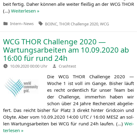
beit fer­tig. Daher kön­nen alle wei­ter flei­ßig an der
WCG
THOR
(…)
Wei­ter­le­sen »
Tags:
Intern
–
News
BOINC
,
THOR Challenge 2020
,
WCG
Veröffentlicht
in
WCG
THOR
Challenge 2020 —
Wartungsarbeiten am 10.09.2020 ab
16:00 für rund 24h
Verfasst
10.09.2020 00:00 Uhr
Crashtest
von
Die
WCG
THOR
Chall­enge 2020 —
Woche 1 ist voll im Gan­ge. Bis­her läuft
es recht ordent­lich für unser Team bei
der Chall­enge, immer­hin haben wir
schon über 24 Jah­re Rechen­zeit abge­lie­
fert. Das reicht bis­her für Platz 3 direkt hin­ter Grid­co­in und
Obyte. Aber vom 10.09.2020 14:00
UTC
/ 16:00
MESZ
an sol­
len War­tungs­ar­bei­ten bei
WCG
für rund 24h lau­fen. (…)
Wei­
ter­le­sen »